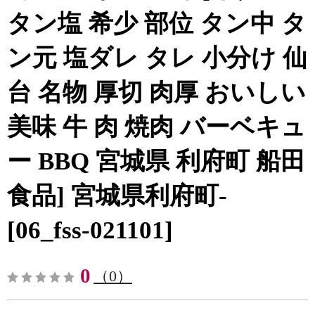
タン塩 希少 部位 タン中 タ
ン元 塩ダレ タレ 小分け 仙
台 名物 厚切 肉厚 おいしい
美味 牛 肉 焼肉 バーベキュ
ー BBQ 宮城県 利府町 船田
食品] 宮城県利府町-
[06_fss-021101]
0
（0）