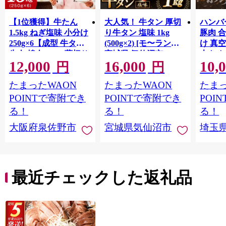
【1位獲得】牛たん
大人気！ 牛タン 厚切
ハンバー
1.5kg ねぎ塩味 小分け
り牛タン 塩味 1kg
豚肉 
250g×6【成型 牛タン
(500g×2) [モ〜ランド
け 真
牛肉 焼肉 BBQ 薄切り
宮城県 気仙沼市
大きめ
12,000
16,000
10,
ぎゅうたん スライス
20564660] 肉 牛肉 精肉
保存料
円
円
訳あり サイズ不揃
牛たん 牛タン塩 牛た
淡路島
たまったWAON
たまったWAON
たまっ
い】 G4721
ん塩 冷凍 焼肉 BBQ ア
ポーク 
ウトドア バーベキュ
き肉 
POINTで寄附でき
POINTで寄附でき
POI
ー 厚切り タン
ず 惣
る！
る！
る！
まみ 
大阪府泉佐野市
宮城県気仙沼市
埼玉
んのお
お中元
贈答
最近チェックした返礼品