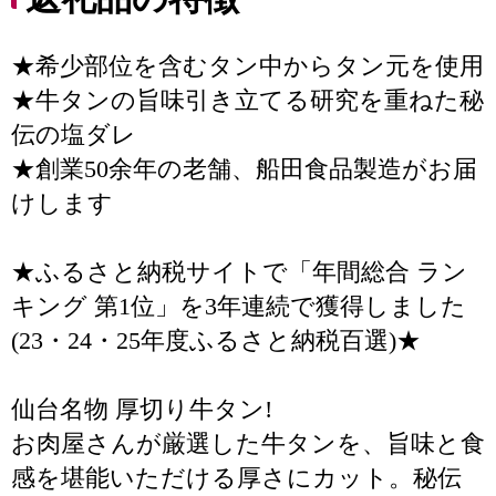
★希少部位を含むタン中からタン元を使用
★牛タンの旨味引き立てる研究を重ねた秘
伝の塩ダレ
★創業50余年の老舗、船田食品製造がお届
けします
★ふるさと納税サイトで「年間総合 ラン
キング 第1位」を3年連続で獲得しました
(23・24・25年度ふるさと納税百選)★
仙台名物 厚切り牛タン!
お肉屋さんが厳選した牛タンを、旨味と食
感を堪能いただける厚さにカット。秘伝