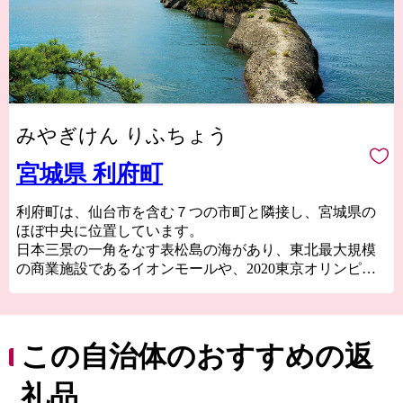
みやぎけん りふちょう
宮城県 利府町
利府町は、仙台市を含む７つの市町と隣接し、宮城県の
ほぼ中央に位置しています。
日本三景の一角をなす表松島の海があり、東北最大規模
の商業施設であるイオンモールや、2020東京オリンピッ
クサッカー競技の会場となった宮城スタジアム(グランデ
ィ・21)、敷地面積が日本一のJR東日本新幹線総合車両セ
ンター、東北楽天ゴールデンイーグルス2軍のホームスタ
ジアムとなる楽天イーグルス利府球場（中央公園野球
この自治体のおすすめの返
場）などがあり、自然・文化・産業が調和した町です。
礼品