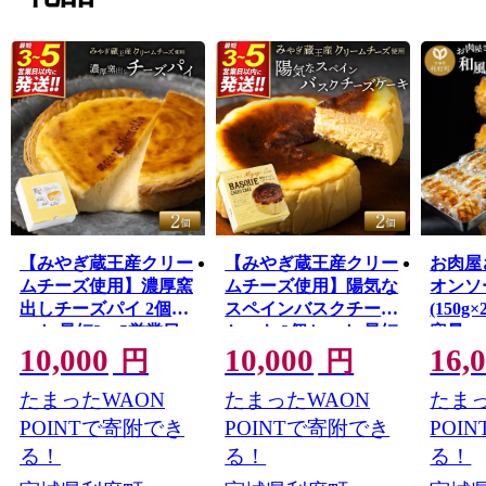
【みやぎ蔵王産クリー
【みやぎ蔵王産クリー
お肉屋
ムチーズ使用】濃厚窯
ムチーズ使用】陽気な
オンソ
出しチーズパイ 2個セ
スペインバスクチーズ
(150g×
ット 最短3〜5営業日
ケーキ 2個セット 最短
容量 
10,000
10,000
16,
以内発送 [パティシエ
3〜5営業日以内発送
かず 
円
円
ムー モル モル
[パティシエ ムー モル
湯せん
たまったWAON
たまったWAON
たまっ
patissier mou mol molle
モル patissier mou mol
包装 
スイーツ P＆Cファク
molle スイーツ P＆Cフ
お試し
POINTで寄附でき
POINTで寄附でき
POI
トリー キャラメル ク
ァクトリー キャラメ
る！
る！
る！
リームチーズ ふわと
ル クリームチーズ ふ