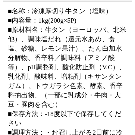
■名称：冷凍厚切り牛タン（塩味）
■内容量：1kg(200g×5P)
■原材料名：牛タン（ヨーロッパ、北米
他）、調味塩だれ（還元水あめ、食
塩、砂糖、レモン果汁）、たん白加水
分解物、香辛料／調味料（アミノ酸
等）、pH調整剤、酸化防止剤（V.C）、
乳化剤、酸味料、増粘剤（キサンタン
ガム）、トウガラシ色素、酵素、香辛
料抽出物、（一部に乳成分・牛肉・大
豆・豚肉を含む）
■保存方法：-18度以下で保存してくだ
さい
■調理方法：・お召し上がる2日前に冷