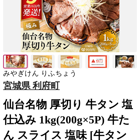
みやぎけん りふちょう
宮城県 利府町
仙台名物 厚切り 牛タン 塩
仕込み 1kg(200g×5P) 牛た
ん スライス 塩味 [牛タン