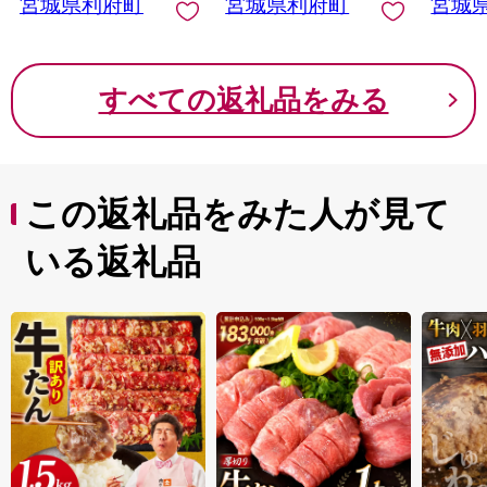
ろ] 宮城県利府町
宮城県利府町
宮城県利府町
宮城
わとろ] 宮城県利府町
すべての返礼品をみる
この返礼品をみた人が見て
いる返礼品