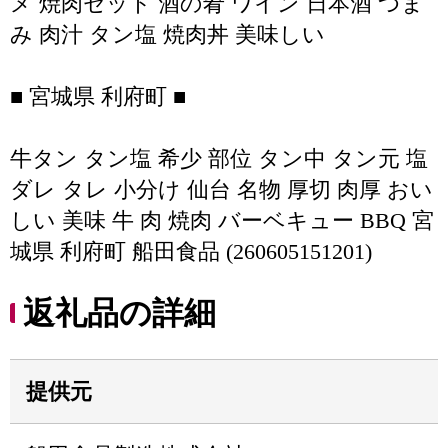
メ 焼肉セット 酒の肴 ワイン 日本酒 つま
み 肉汁 タン塩 焼肉丼 美味しい
■ 宮城県 利府町 ■
牛タン タン塩 希少 部位 タン中 タン元 塩
ダレ タレ 小分け 仙台 名物 厚切 肉厚 おい
しい 美味 牛 肉 焼肉 バーベキュー BBQ 宮
城県 利府町 船田食品 (260605151201)
返礼品の詳細
提供元