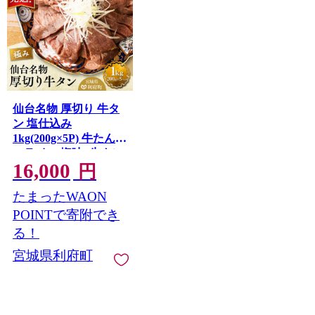
仙台名物 厚切り 牛タ
ン 塩仕込み
1kg(200g×5P) 牛たん
スライス 塩味 [牛タン
16,000
タン塩 希少 部位 タン
円
中 タン元 塩ダレ タレ
たまったWAON
小分け 仙台 名物 厚切
肉厚 おいしい 美味 牛
POINTで寄附でき
肉 焼肉 バーベキュー
る！
BBQ 宮城県 利府町 船
宮城県利府町
田食品] 宮城県利府町