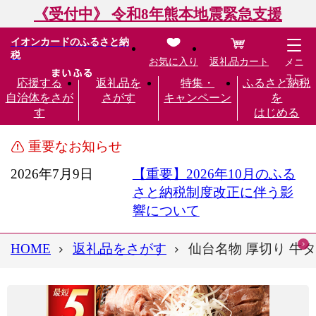
《受付中》 令和8年熊本地震緊急支援
イオンカードのふるさと納
税
お気に入り
返礼品カート
メニ
ュー
応援する
返礼品を
特集・
ふるさと納税
自治体をさが
さがす
キャンペーン
を
す
はじめる
重要なお知らせ
2026年7月9日
【重要】2026年10月のふる
さと納税制度改正に伴う影
響について
HOME
返礼品をさがす
仙台名物 厚切り 牛タン