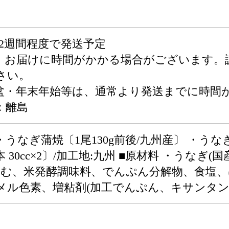
2週間程度で発送予定
、お届けに時間がかかる場合がございます。
さい。
盆・年末年始等は、通常より発送までに時間
：離島
・うなぎ蒲焼〔1尾130g前後/九州産〕 ・うな
 30cc×2〕/加工地:九州 ■原材料 ・うなぎ
を含む、米発酵調味料、でんぷん分解物、食塩
ル色素、増粘剤(加工でんぷん、キサンタン)