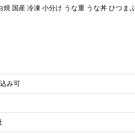
 白焼 国産 冷凍 小分け うな重 うな丼 ひつま
申込み可
社