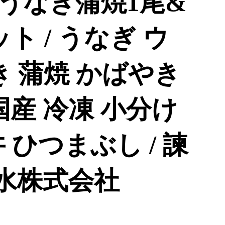
うなぎ蒲焼1尾&
ト / うなぎ ウ
き 蒲焼 かばやき
国産 冷凍 小分け
 ひつまぶし / 諫
淡水株式会社