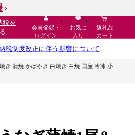
援
納税を
会員登録・
お気に
返礼品
る
ログイン
入り
カート
さと納税制度改正に伴う影響について
き 蒲焼 かばやき 白焼き 白焼 国産 冷凍 小