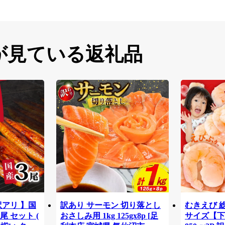
が見ている返礼品
訳アリ 】国
訳あり サーモン 切り落とし
むきえび 総量
尾 セット (
おさしみ用 1kg 125gx8p [足
サイズ【下