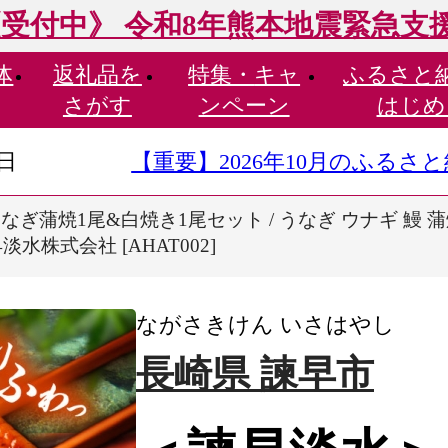
受付中》 令和8年熊本地震緊急支
体
返礼品を
特集・
キャ
ふるさと
さがす
ンペーン
はじめ
9日
【重要】2026年10月のふる
ぎ蒲焼1尾&白焼き1尾セット / うなぎ ウナギ 鰻 蒲焼
淡水株式会社 [AHAT002]
ながさきけん いさはやし
長崎県 諫早市