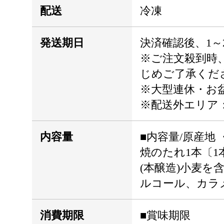
配送
冷凍
発送期日
決済確認後、1～
※ご注文殺到時
じめご了承くだ
※大型連休・お
※配送外エリア
内容量
■内容量/原産地 
焼のたれ1本〔1本
(本醸造)小麦
ルコール、カラメ
消費期限
■賞味期限