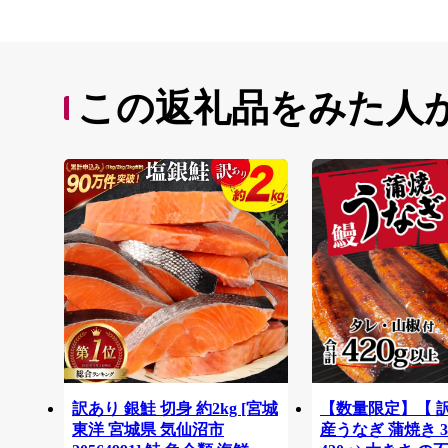
この返礼品をみた人
訳あり 銀鮭 切身 約2kg [宮城
【数量限定】【 
東洋 宮城県 気仙沼市
産うなぎ 蒲焼き 3