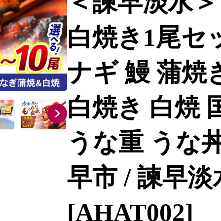
＜諫早淡水＞
白焼き1尾セッ
ナギ 鰻 蒲焼
白焼き 白焼 
うな重 うな丼
早市 / 諫早
[AHAT002]