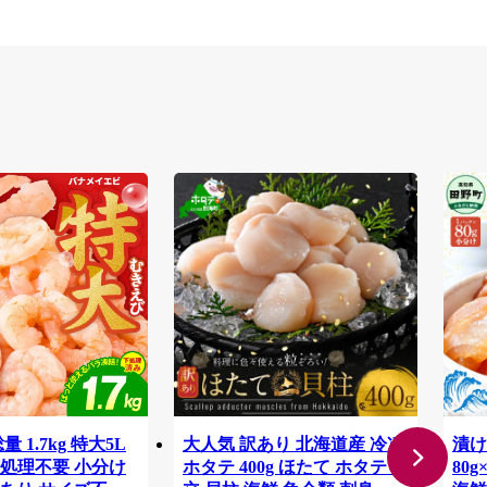
 1.7kg 特大5L
大人気 訳あり 北海道産 冷凍
漬け
処理不要 小分け
ホタテ 400g ほたて ホタテ 帆
80