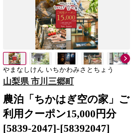
やまなしけん いちかわみさとちょう
山梨県 市川三郷町
農泊「ちかはぎ空の家」ご
利用クーポン15,000円分
[5839-2047]-[58392047]