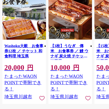
Washoku大穀 お食事
【3枚】うなぎ 傳
【15
券12枚 ／ チケット 和
米 お食事券 ／ 鰻 ウ
米 お
食料理 埼玉県
ナギ 炭火焼 チケット
ナギ 
埼玉県
埼玉県
20,000
10,000
50,
円
円
たまったWAON
たまったWAON
たまっ
POINTで寄附でき
POINTで寄附でき
POI
る！
る！
る！
埼玉県川越市
埼玉県川越市
埼玉