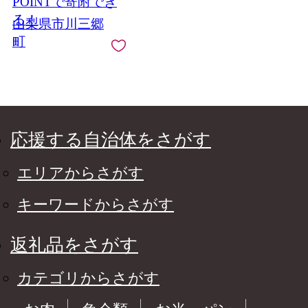
POINTで寄附でき
る！
山梨県市川三郷
町
応援する自治体をさがす
エリアからさがす
キーワードからさがす
返礼品をさがす
カテゴリからさがす