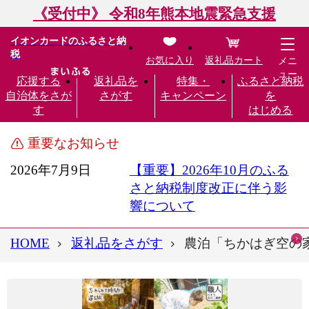
《受付中》 令和8年熊本地震緊急支援
イオンカードのふるさと納
税
お気に入り
返礼品カート
メニ
ュー
応援する
返礼品を
特集・
ふるさと納税
自治体をさが
さがす
キャンペーン
を
す
はじめる
重要なお知らせ
2026年7月9日
【重要】2026年10月のふる
さと納税制度改正に伴う影
響について
HOME
返礼品をさがす
農泊「ちかはぎ空の家」ご