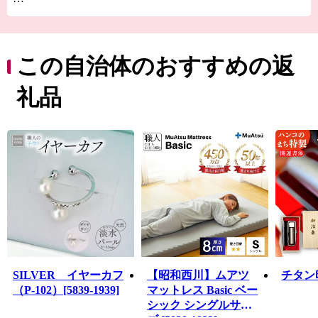
花火、和紙、はんこなどの地場産業、「大塚にんじん」
やとうもろこしの「甘々娘（かんかんむすめ）」に代表
される農産物、市川の百祭りをはじめとして地域で大切
に守られてきた文化などが当町の自慢です。
この自治体のおすすめの返
礼品
ほかにも、四季折々の自然が楽しめる四尾連湖や芦川渓
谷、甲斐源氏発祥の記念碑が立つ平塩の岡、江戸幕府に
より市川代官所（陣屋）が置かれていた旧跡、歌舞伎初
代市川團十郎の曽祖父・堀越十郎家宣、祖父・堀越重右
衛門が居を構え市川團十郎発祥の地として親しまれてい
る歌舞伎文化公園、ぼたん回廊や桜の名所など、皆さま
にお伝えしたい資源がたくさんございます。
「自然・歴史・文化を活かした『にぎわい』づくり～子
どもたちの未来へ伝統と安心をつなげて～」を基本方針
とし取り組んでまいります。
SILVER イヤーカフ
【昭和西川】ムアツ
チタン印鑑
（P-102）[5839-1939]
マットレス Basic ベー
シック シングルサイ