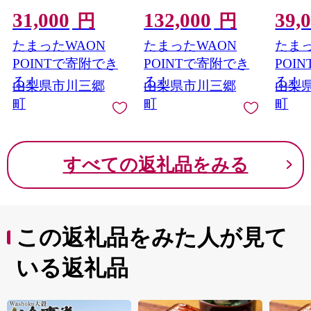
ズ [5839-1823]
31,000
132,000
39,
円
円
たまったWAON
たまったWAON
たまっ
POINTで寄附でき
POINTで寄附でき
POI
る！
る！
る！
山梨県市川三郷
山梨県市川三郷
山梨
町
町
町
すべての返礼品をみる
この返礼品をみた人が見て
いる返礼品