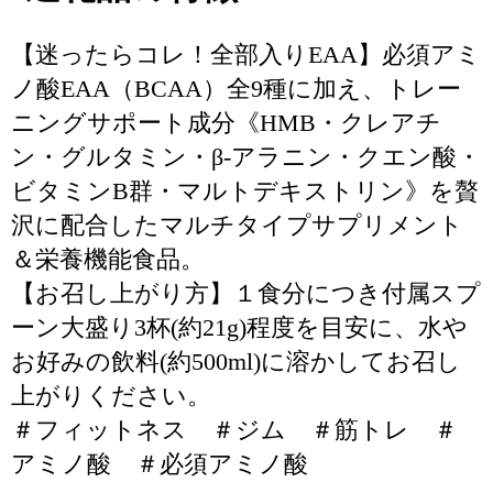
【迷ったらコレ！全部入りEAA】必須アミ
ノ酸EAA（BCAA）全9種に加え、トレー
ニングサポート成分《HMB・クレアチ
ン・グルタミン・β-アラニン・クエン酸・
ビタミンB群・マルトデキストリン》を贅
沢に配合したマルチタイプサプリメント
＆栄養機能食品。
【お召し上がり方】１食分につき付属スプ
ーン大盛り3杯(約21g)程度を目安に、水や
お好みの飲料(約500ml)に溶かしてお召し
上がりください。
＃フィットネス ＃ジム ＃筋トレ ＃
アミノ酸 ＃必須アミノ酸