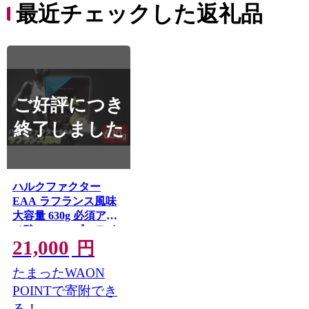
最近チェックした返礼品
ご好評につき
終了しました
ハルクファクター
EAA ラフランス風味
大容量 630g 必須アミ
ノ酸 BCAA プロテイ
21,000
ン 人気 おいしい 筋ト
円
レ サプリメント 美容
たまったWAON
燃焼系 ダイエット サ
プリ 国産 国内製造
POINTで寄附でき
ラ・フランス 洋なし
る！