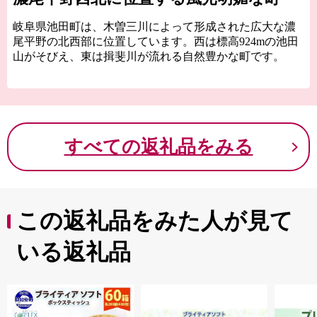
岐阜県池田町は、木曽三川によって形成された広大な濃
尾平野の北西部に位置しています。西は標高924mの池田
山がそびえ、東は揖斐川が流れる自然豊かな町です。
霞間ヶ渓(かまがたに)の桜は、国の史跡名勝・天然記念物
であり「日本さくら名所100選」に指定されています。池
田山麗の斜面には緑の茶畑が広がり、暖かい日差しを受
けて良質なお茶「美濃いび茶」が育ちます。池田山山頂
すべての返礼品をみる
付近にはハンググライダー・パラグライダーの発進基地
があり、夜には東海地方有数の夜景スポットとして県外
からも多くの方が訪れています。
町営「池田温泉」は、全国の泉質ランキングでは第1位を
この返礼品をみた人が見て
獲得したこともある、重曹以外の成分をほとんど含まな
いとても珍しいお湯で、入浴すると肌がつるつる、すべ
すべになります。是非池田町でゆっくりお過ごしくださ
いる返礼品
い。