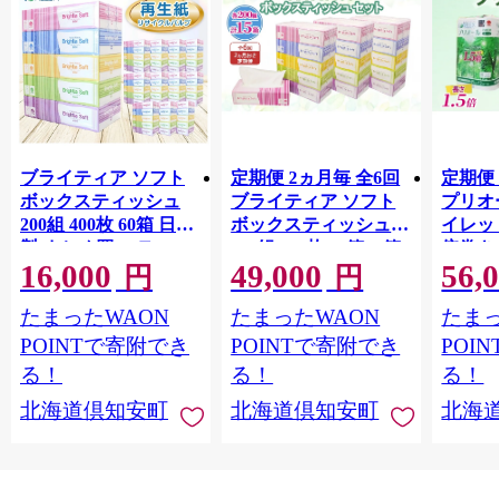
ブライティア ソフト
定期便 2ヵ月毎 全6回
定期便 
ボックスティッシュ
ブライティア ソフト
プリオ
200組 400枚 60箱 日本
ボックスティッシュ
イレット
製 まとめ買い ティッ
200組 400枚 15箱 (5箱
倍巻き 
16,000
49,000
56,
シュ リサイクル 長持
×3) BOX 日本製 まと
36ロー
円
円
防災 常備品 日用雑貨
め買い ティッシュ リ
パック
たまったWAON
たまったWAON
たまっ
消耗品 生活必需品 備
サイクル 長持 防災 常
買い 
蓄 ペーパー 紙 北海道
備品 日用雑貨 消耗品
常備品
POINTで寄附でき
POINTで寄附でき
POI
倶知安町 日用品
生活必需品 備蓄 ペー
ットペ
る！
る！
る！
パー 紙 北海道 倶知安
日用品
北海道倶知安町
北海道倶知安町
北海
町 日用品
北海道