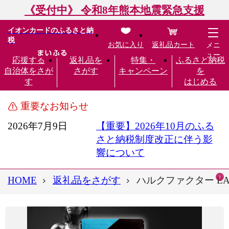
《受付中》 令和8年熊本地震緊急支援
イオンカードのふるさと納
税
お気に入り
返礼品カート
メニ
ュー
応援する
返礼品を
特集・
ふるさと納税
自治体をさが
さがす
キャンペーン
を
す
はじめる
重要なお知らせ
2026年7月9日
【重要】2026年10月のふる
さと納税制度改正に伴う影
響について
HOME
返礼品をさがす
ハルクファクター EA