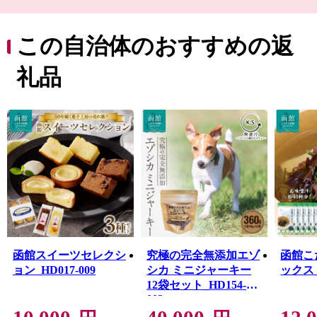
れてくる海流や複雑な海岸線の恩恵を受けて豊富な漁場
を形成しているため、四季折々の海の幸を楽しむことが
できます。
この自治体のおすすめの返
函館市内の駅前・元町エリアに代表される異国情緒あふ
れる街並みは、1859年の「箱館開港」から西洋文化をい
礼品
ち早く取り入れてハイカラな生活が始まったことにより
形成されたもので、独特のモダンでレトロな雰囲気は今
もそのまま残っています。
函館市が有する「歴史」、「景観・街並み」、「食」を
はじめとした数多くの資源を磨き上げることで、まちの
活性化を図っていきたいと考えています。
函館スイーツセレクシ
究極の完全無添加エゾ
函館こ
ョン_HD017-009
シカ ミニジャーキー
ックス_H
12袋セット_HD154-
003