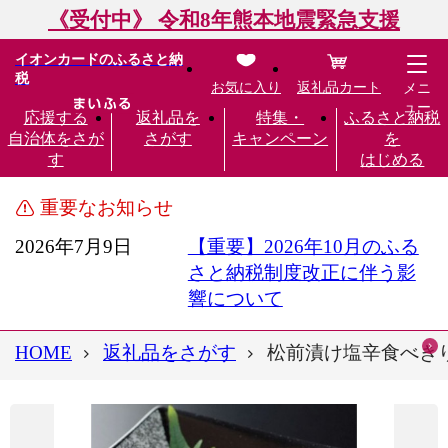
《受付中》 令和8年熊本地震緊急支援
イオンカードのふるさと納
税
お気に入り
返礼品カート
メニ
ュー
応援する
返礼品を
特集・
ふるさと納税
自治体をさが
さがす
キャンペーン
を
す
はじめる
重要なお知らせ
2026年7月9日
【重要】2026年10月のふる
さと納税制度改正に伴う影
響について
HOME
返礼品をさがす
松前漬け塩辛食べきりセ