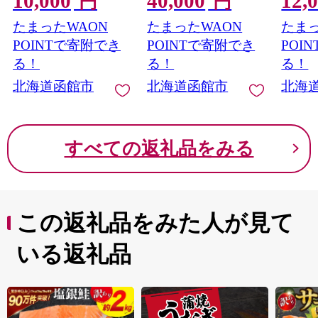
10,000
40,000
12,
円
円
たまったWAON
たまったWAON
たまっ
POINTで寄附でき
POINTで寄附でき
POI
る！
る！
る！
北海道函館市
北海道函館市
北海
すべての返礼品をみる
この返礼品をみた人が見て
いる返礼品