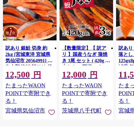
訳あり 銀鮭 切身 約
【数量限定】【 訳ア
訳あり
2kg [宮城東洋 宮城県
リ 】国産うなぎ 蒲焼
落とし 
気仙沼市 20564991] 鮭
き 3尾 セット ( 420g )
125gx
魚介類 海鮮 訳アリ 規
大きさ の不揃い タ
城県 
12,500
12,000
11,
格外 不揃い さけ サケ
レ・山椒付き ウナギ
20564
円
円
鮭切身 シャケ 切り身
鰻 ふぞろい 不揃い う
お刺し
たまったWAON
たまったWAON
たまっ
冷凍 家庭用 おかず 弁
な重 ひつまぶし 人気
生 生
当 支援 サーモン 銀鮭
茨城 八千代町 ふるさ
鮭 銀鮭
POINTで寄附でき
POINTで寄附でき
POI
切り身 魚 わけあり
と納税 冷凍 [SF951ya]
介
る！
る！
る！
宮城県気仙沼市
茨城県八千代町
宮城