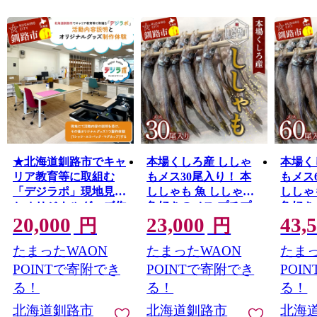
★北海道釧路市でキャ
本場くしろ産 ししゃ
本場く
リア教育等に取組む
もメス30尾入り！ 本
もメス
「デジラポ」現地見学
ししゃも 魚 ししゃも
ししゃ
とオリジナルグッズ作
魚好きのメス プチプ
魚好き
20,000
23,000
43,
り体験★ 居場所 世代
チたまごのメス 魚介
チたま
円
円
交流 ICT 人財育成 不
グルメ シシャモ 北海
グルメ
たまったWAON
たまったWAON
たまっ
登校児童支援 体験 観
道産 国産 魚 魚介 海の
道産 国
光 製作 SDGｓ 夕日 涼
幸 F5F-0136
幸 F5F-
POINTで寄附でき
POINTで寄附でき
POI
しい 幣舞橋 F5F-0263
る！
る！
る！
北海道釧路市
北海道釧路市
北海