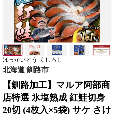
ほっかいどう くしろし
北海道 釧路市
【釧路加工】マルア阿部商
店特選 氷塩熟成 紅鮭切身
20切 (4枚入×5袋) サケ さけ