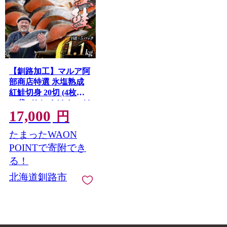
【釧路加工】マルア阿
部商店特選 氷塩熟成
紅鮭切身 20切 (4枚入
×5袋) サケ さけ しゃけ
17,000
紅鮭 シャケ 切り身 魚
円
海鮮 おかず お弁当 肴
たまったWAON
便利
POINTで寄附でき
る！
北海道釧路市