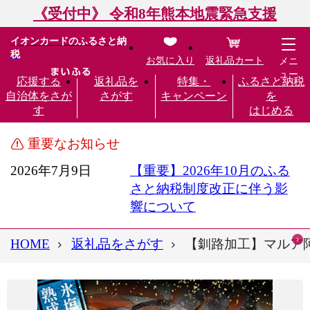
《受付中》 令和8年熊本地震緊急支援
イオンカードのふるさと納
税
お気に入り
返礼品カート
メニ
ュー
応援する
返礼品を
特集・
ふるさと納税
自治体をさが
さがす
キャンペーン
を
す
はじめる
重要なお知らせ
2026年7月9日
【重要】2026年10月のふる
さと納税制度改正に伴う影
響について
HOME
返礼品をさがす
【釧路加工】マルア阿部