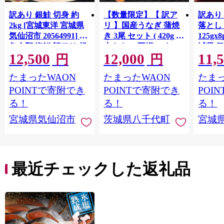
訳あり 銀鮭 切身 約
【数量限定】【 訳ア
訳あり
2kg [宮城東洋 宮城県
リ 】国産うなぎ 蒲焼
落とし 
気仙沼市 20564991] 鮭
き 3尾 セット ( 420g )
125gx
魚介類 海鮮 訳アリ 規
大きさ の不揃い タ
城県 
12,500
12,000
11,
格外 不揃い さけ サケ
レ・山椒付き ウナギ
20564
円
円
鮭切身 シャケ 切り身
鰻 ふぞろい 不揃い う
お刺し
たまったWAON
たまったWAON
たまっ
冷凍 家庭用 おかず 弁
な重 ひつまぶし 人気
生 生
当 支援 サーモン 銀鮭
茨城 八千代町 ふるさ
鮭 銀鮭
POINTで寄附でき
POINTで寄附でき
POI
切り身 魚 わけあり
と納税 冷凍 [SF951ya]
介
る！
る！
る！
宮城県気仙沼市
茨城県八千代町
宮城
最近チェックした返礼品