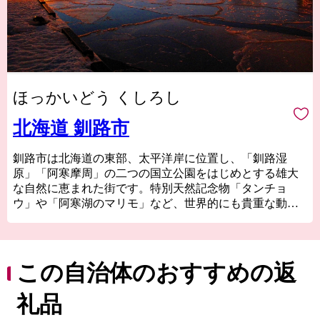
ほっかいどう くしろし
北海道 釧路市
釧路市は北海道の東部、太平洋岸に位置し、「釧路湿
原」「阿寒摩周」の二つの国立公園をはじめとする雄大
な自然に恵まれた街です。特別天然記念物「タンチョ
ウ」や「阿寒湖のマリモ」など、世界的にも貴重な動植
物が多く生息しているほか、世界３大夕日のひとつとい
われる釧路の夕日はこの土地ならではの絶景です。新鮮
な海産物はもちろん、お肉やスイーツ、地酒まで美味し
いものが豊富なことも釧路の大きな魅力です！ 夏でも最
この自治体のおすすめの返
高気温が20℃前後と涼しく快適な釧路市は移住や長期滞
在にも適しています。
礼品