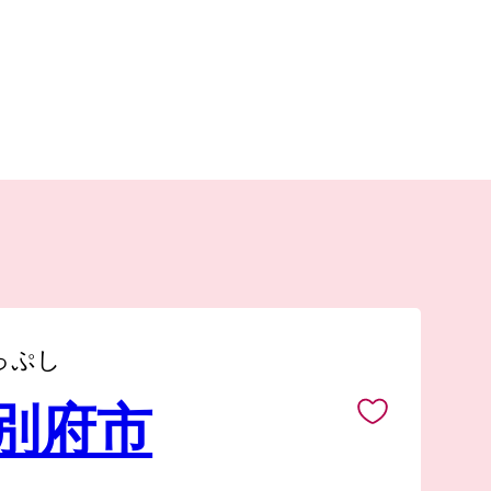
っぷし
 別府市