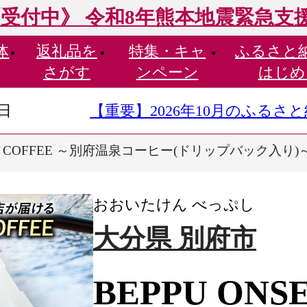
受付中》 令和8年熊本地震緊急支
体
返礼品を
特集・
キャ
ふるさと
さがす
ンペーン
はじめ
9日
【重要】2026年10月のふる
SEN COFFEE ～別府温泉コーヒー(ドリップバック入り)
おおいたけん べっぷし
大分県 別府市
BEPPU ONS