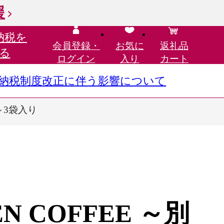
援
納税を
会員登録・
お気に
返礼品
る
ログイン
入り
カート
さと納税制度改正に伴う影響について
～3袋入り
EN COFFEE ～別