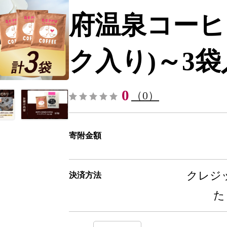
府温泉コーヒ
ク入り)～3袋入り
0
（0）
寄附金額
クレジッ
決済方法
た