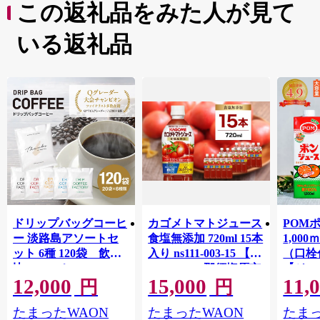
この返礼品をみた人が見て
いる返礼品
ドリップバッグコーヒ
カゴメトマトジュース
POM
ー 淡路島アソートセ
食塩無添加 720ml 15本
1,00
ット 6種 120袋 飲み
入り ns111-003-15 【
（口栓
比べ コーヒー
KAGOME 那須塩原市
【ジュ
12,000
15,000
11,
ギフト トマト 野菜 ジ
Ｍ 爽
円
円
ュース 飲料 ドリンク
ジ 果汁
たまったWAON
たまったWAON
たまっ
健康 GABA 血圧 コレ
ンス 