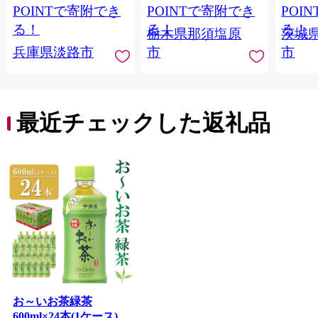
ステロール】
ンド 
POINTで寄附でき
POINTで寄附でき
POI
庫 ド
る！
る！
る！
栃木県那須塩原
茨城
入れし
兵庫県淡路市
市
市
アタイ
き フ
子ども
田市】
最近チェックした返礼品
お～いお茶緑茶
600ml×24本(1ケース)