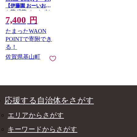
【伊藤園 おーいお茶
お茶 緑茶 ペットボト
7,400
ル 24本 飲料 まとめ買
円
い 備蓄 常備 箱買い ケ
たまったWAON
ース買い ストック 日
用品 非常用 防災用品
POINTで寄附でき
災害 生活必需品 消耗
る！
品 熱中症対策 水分補
佐賀県基山町
給 防災 TEA Tea Oi
Ocha 基山町 寄附額変
更】K071039
応援する自治体をさがす
エリアからさがす
キーワードからさがす