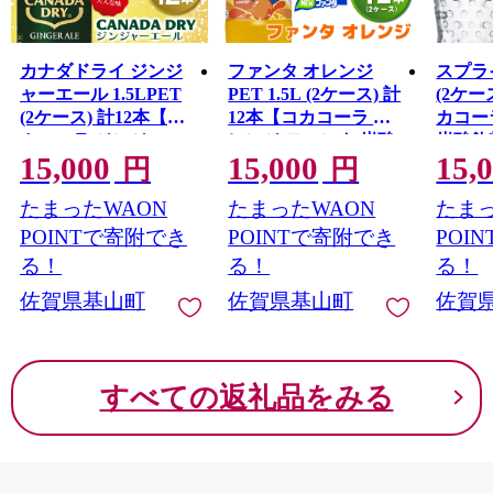
カナダドライ ジンジ
ファンタ オレンジ
スプライ
ャーエール 1.5LPET
PET 1.5L (2ケース) 計
(2ケー
(2ケース) 計12本【コ
12本【コカコーラ オ
カコー
カコーラ ジンジャー
レンジ ファンタ 炭酸
炭酸飲
15,000
15,000
15,
炭酸飲料 炭酸 1.5リッ
飲料 炭酸 果汁飲料 1.5
1.5リ
円
円
トル ペットボトル ペ
リットル ペットボト
トル 
たまったWAON
たまったWAON
たまっ
ット シャンディガフ
ル ペット イベント 子
爽快 
K09015
刺激 気分爽快 イベン
供に人気】K090151
POINTで寄附でき
POINTで寄附でき
POI
ト】K090153
る！
る！
る！
佐賀県基山町
佐賀県基山町
佐賀
すべての返礼品をみる