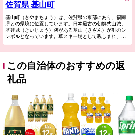
佐賀県 基山町
基山町（きやまちょう）は、佐賀県の東部にあり、福岡
県との県境に位置しています。日本最古の朝鮮式山城、
基肄城（きいじょう）跡がある基山（きざん）が町のシ
ンボルとなっています。草スキー場として親しまれ、山
頂には、絶滅危惧種である翁草（おきなぐさ）が自生
し、背振山系の伏流水に恵まれた清らかな水は、明治初
期創業の蔵元により酒造りにも活かされる自然豊かな町
です。 一方、古くから交通の要衝として発展し、町内を
この自治体のおすすめの返
九州自動車道や国道３号線、JR鹿児島本線、甘木鉄道な
どが通り、立ち寄りやすく、九州全域どこからでも便利
礼品
で近いと感じる町です。ふるさと納税の返礼品も「純米
吟醸山田錦」、佐賀牛、ライチ、基山茶など多岐にわた
り、通り過ぎたらもったいない、いろいろある町基山町
です。