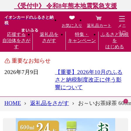
《受付中》 令和8年熊本地震緊急支援
イオンカードのふるさと納
税
お気に入り
返礼品カート
メニ
ュー
応援する
返礼品を
特集・
ふるさと納税
自治体をさが
さがす
キャンペーン
を
す
はじめる
重要なお知らせ
2026年7月9日
【重要】2026年10月のふる
さと納税制度改正に伴う影
響について
HOME
返礼品をさがす
お～いお茶緑茶 600m