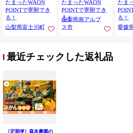
たまったWAON
たまったWAON
たまっ
１ｋｇ以上（２〜３
上（2～3房） クール
マドン
房） フルーツ 山梨県
便発送 ALPAG007
あり 
POINTで寄附でき
POINTで寄附でき
POI
産 果物 くだもの シャ
ツ 高級
る！
る！
る！
山梨県南アルプ
イン マスカット ぶど
産地直
山梨県富士川町
ス市
愛媛
う ブドウ 葡萄 大粒 種
レンジ
なし 先行予約 富士川
県 西
町 10000円 一万円
9000円 九千円
最近チェックした返礼品
［定期便］森本農園の