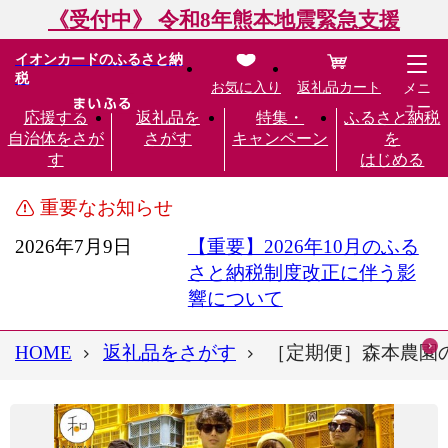
《受付中》 令和8年熊本地震緊急支援
イオンカードのふるさと納
税
お気に入り
返礼品カート
メニ
ュー
応援する
返礼品を
特集・
ふるさと納税
自治体をさが
さがす
キャンペーン
を
す
はじめる
重要なお知らせ
2026年7月9日
【重要】2026年10月のふる
さと納税制度改正に伴う影
響について
HOME
返礼品をさがす
［定期便］森本農園の手