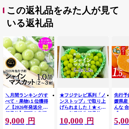
この返礼品をみた人が見て
いる返礼品
＼月間ランキング(す
★フジテレビ系列「ノ
先行予
べて・果物)１位獲得
ンストップ」で取り上
媛県産
／【2026年発送分 先
げられました！★＜
んな 合
行予約】頬張る幸福
2026年発送先行予約＞
『202
9,000
10,000
5,0
感 〜緑の宝石・ シ
南アルプス市産シャイ
出荷予
円
円
ャインマスカット 〜
ンマスカット1.2kg以
ご自宅