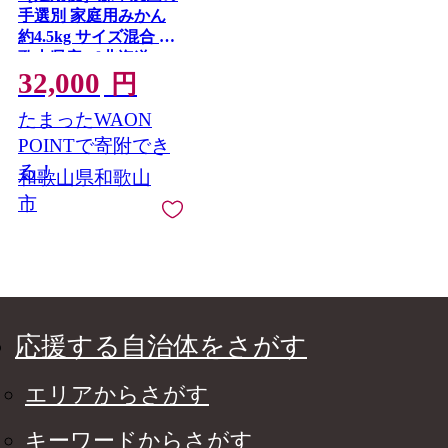
手選別 家庭用みかん
約4.5kg サイズ混合 和
歌山県産 ［北海道・
32,000
沖縄・離島配送不可］
円
［2026年10月～2027年
たまったWAON
1月まで全4回お届け］
［RN163］
POINTで寄附でき
る！
和歌山県和歌山
市
応援する自治体をさがす
エリアからさがす
キーワードからさがす