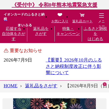
《受付中》 令和8年熊本地震緊急支援
イオンカードのふるさと納
税
お気に入り
返礼品カート
メニ
ュー
応援する
返礼品を
特集・
ふるさと納税
自治体をさが
さがす
キャンペーン
を
す
はじめる
重要なお知らせ
2026年7月9日
【重要】2026年10月のふる
さと納税制度改正に伴う影
響について
HOME
返礼品をさがす
【2026年8月9日（