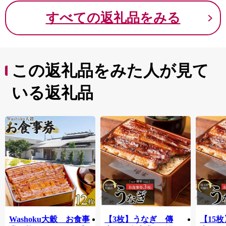
すべての返礼品をみる
この返礼品をみた人が見て
いる返礼品
Washoku大穀 お食事
【3枚】うなぎ 傳
【15