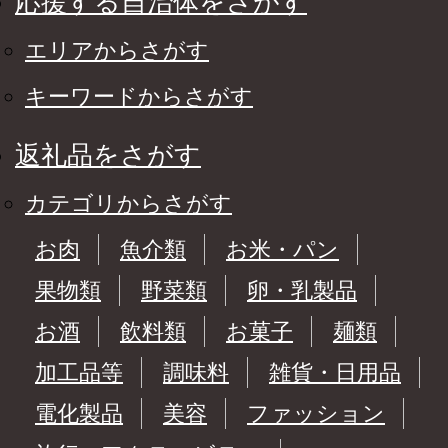
応援する自治体をさがす
エリアからさがす
キーワードからさがす
返礼品をさがす
カテゴリからさがす
お肉
魚介類
お米・パン
果物類
野菜類
卵・乳製品
お酒
飲料類
お菓子
麺類
加工品等
調味料
雑貨・日用品
電化製品
美容
ファッション