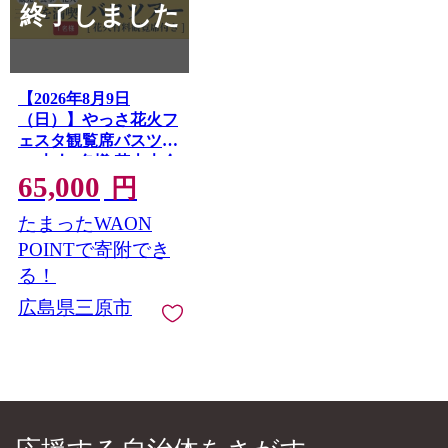
終了しました
【2026年8月9日
（日）】やっさ花火フ
ェスタ観覧席バスツア
ー 大人1名様 花火大会
65,000
夏祭り 祭り まつり は
円
なび 特別席 イベント
たまったWAON
瀬戸内海 道の駅 食事
つき 広島県三原市 ヤ
POINTで寄附でき
ッサ 043072
る！
広島県三原市