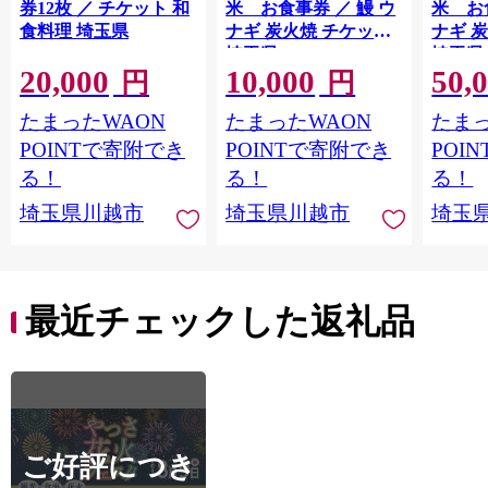
券12枚 ／ チケット 和
米 お食事券 ／ 鰻 ウ
米 お
食料理 埼玉県
ナギ 炭火焼 チケット
ナギ 
埼玉県
埼玉県
20,000
10,000
50,
円
円
たまったWAON
たまったWAON
たまっ
POINTで寄附でき
POINTで寄附でき
POI
る！
る！
る！
埼玉県川越市
埼玉県川越市
埼玉
最近チェックした返礼品
ご好評につき