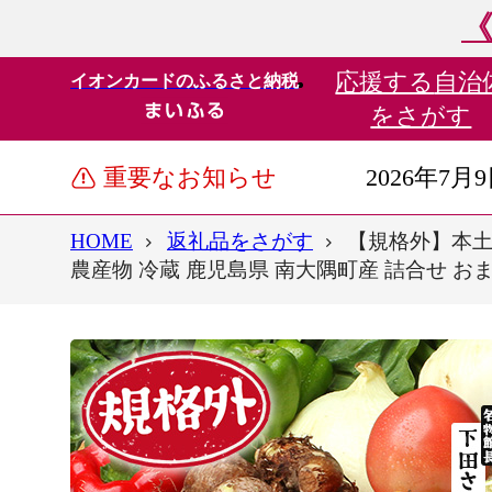
《
応援する
自治
イオンカードのふるさと納税
をさがす
重要なお知らせ
2026年7月
HOME
返礼品をさがす
【規格外】本土最
農産物 冷蔵 鹿児島県 南大隅町産 詰合せ お