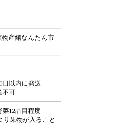
流物産館なんたん市
0日以内に発送
送不可
菜12品目程度
より果物が入ること