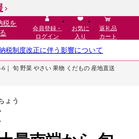
援
納税を
会員登録・
お気に
返礼品
る
ログイン
入り
カート
さと納税制度改正に伴う影響について
6｜ 旬 野菜 やさい 果物 くだもの 産地直送
ちょう
町