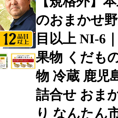
【規格外】本
のおまかせ野菜
目以上 NI-6
果物 くだもの
物 冷蔵 鹿児
詰合せ おまか
り なんたん市場