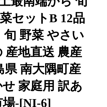
土最南端から 旬
セットB 12品
｜ 旬 野菜 やさい
 産地直送 農産
島県 南大隅町産
せ 家庭用 訳あ
-[NI-6]