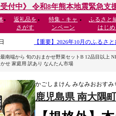
受付中》 令和8年熊本地震緊急支
体
返礼品を
特集・
キャ
ふるさと
さがす
ンペーン
はじめ
9日
【重要】2026年10月のふる
南端から 旬のおまかせ野菜セットB 12品目以上 NI-
まかせ 家庭用 訳あり なんたん市場
かごしまけん みなみおおすみ
鹿児島県 南大隅