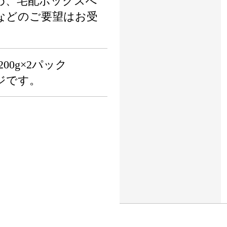
め、宅配ボックスへ
などのご要望はお受
00g×2パック
ジです。