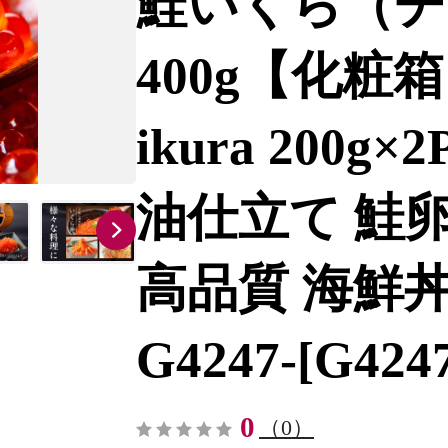
鮭いくら（チ
400g【化粧
ikura 200g
油仕立て 鮭卵
高品質 海鮮
G4247-[G424
0
（0）