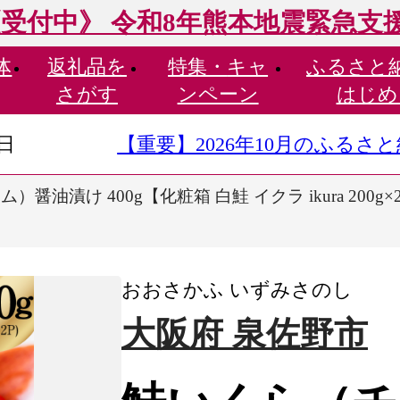
受付中》 令和8年熊本地震緊急支
体
返礼品を
特集・
キャ
ふるさと
さがす
ンペーン
はじめ
9日
【重要】2026年10月のふる
醤油漬け 400g【化粧箱 白鮭 イクラ ikura 200g
おおさかふ いずみさのし
大阪府 泉佐野市