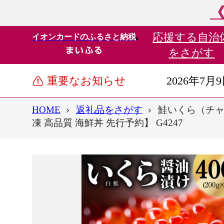
《
応援する
自治
イオンカードのふるさと納税
をさがす
重要なお知らせ
2026年7月
HOME
返礼品をさがす
鮭いくら（チャム）
凍 高品質 海鮮丼 先行予約】 G4247