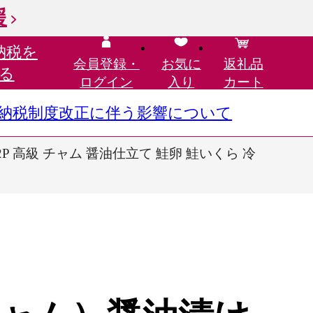
援
納税を
会員登録・
お気に
返礼品
る
ログイン
入り
カート
さと納税制度改正に伴う影響について
×2P 高級 チャム 醤油仕立て 鮭卵 鮭いくら 冷