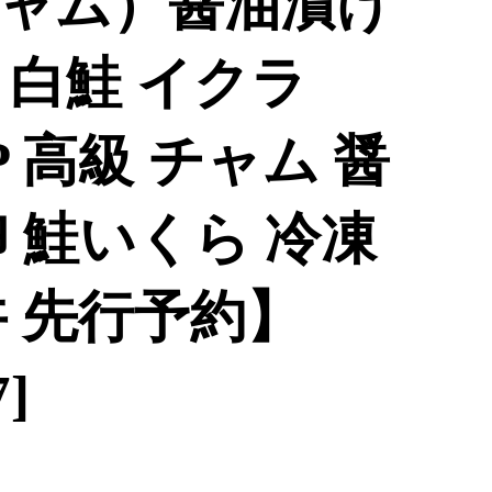
ャム）醤油漬け
箱 白鮭 イクラ
×2P 高級 チャム 醤
 鮭いくら 冷凍
丼 先行予約】
7]