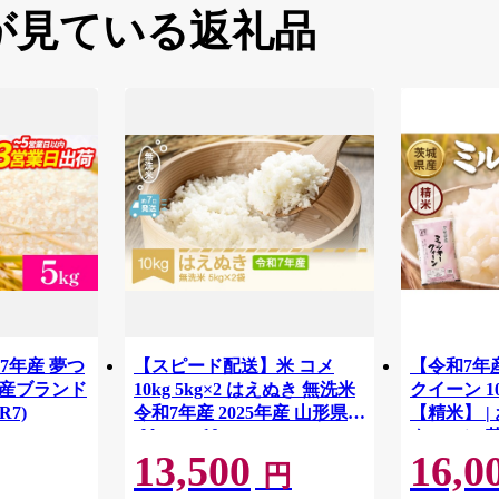
が見ている返礼品
7年産 夢つ
【スピード配送】米 コメ
【令和7年
県産ブランド
10kg 5kg×2 はえぬき 無洗米
クイーン 10
0R7)
令和7年産 2025年産 山形県産
【精米】 |
tf-hamxa10
クィーン 
13,500
16,0
もち お弁
円