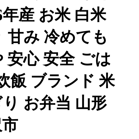
6年産 お米 白米
 甘み 冷めても
 安心 安全 ごは
 炊飯 ブランド 米
り お弁当 山形
沢市