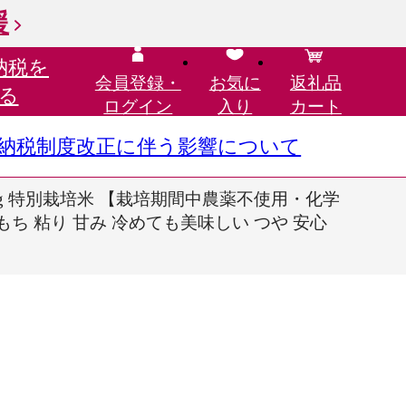
援
納税を
会員登録・
お気に
返礼品
る
ログイン
入り
カート
さと納税制度改正に伴う影響について
60kg 特別栽培米 【栽培期間中農薬不使用・化学
 もちもち 粘り 甘み 冷めても美味しい つや 安心