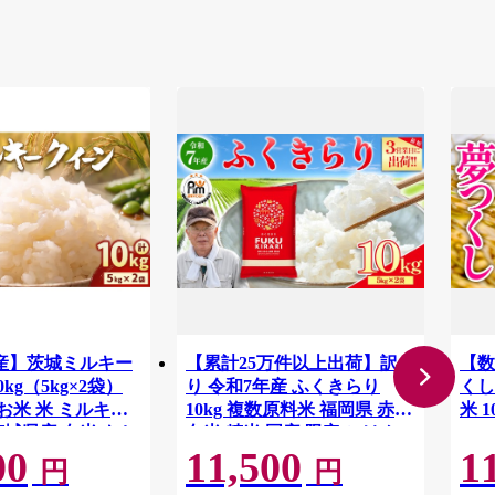
産】茨城ミルキー
【累計25万件以上出荷】訳あ
【数
kg（5kg×2袋）
り 令和7年産 ふくきらり
くし
 お米 米 ミルキー
10kg 複数原料米 福岡県 赤村
茨城県産 白米 もち
白米 精米 国産 限定 ごはん
00
11,500
1
当 おにぎり
ご飯 白飯 米 10kg お米 ふる
円
円
さと人気 ランキング (品