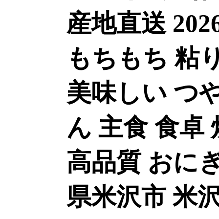
産地直送 202
もちもち 粘り
美味しい つや
ん 主食 食卓
高品質 おにぎ
県米沢市 米