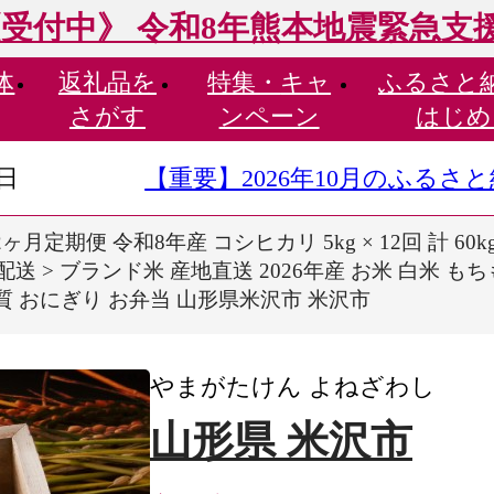
受付中》 令和8年熊本地震緊急支
体
返礼品を
特集・
キャ
ふるさと
さがす
ンペーン
はじめ
9日
【重要】2026年10月のふる
ヶ月定期便 令和8年産 コシヒカリ 5kg × 12回 計 
9月 配送 > ブランド米 産地直送 2026年産 お米 白米
品質 おにぎり お弁当 山形県米沢市 米沢市
やまがたけん よねざわし
山形県 米沢市