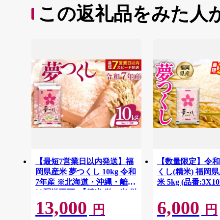
この返礼品をみた人
【最短7営業日以内発送】福
【数量限定】令和
岡県産米 夢つくし 10kg 令和
くし(精米) 福岡
7年産 ※北海道・沖縄・離島
米 5kg (品番:3X1
は配送不可 |【精米 単一米 単
13,000
6,000
一原料米 7年産 国産 お米 ブ
円
円
ランド米 5kg × 2 ゆめつく