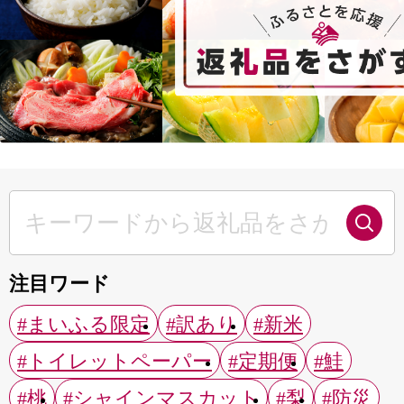
注目ワード
#まいふる限定
#訳あり
#新米
#トイレットペーパー
#定期便
#鮭
#桃
#シャインマスカット
#梨
#防災