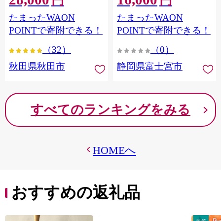
円
円
フラワーパック トイレッ
シングル パルプ100％ 香り
たまったWAON
たまったWAON
トペーパー 日本製紙クレ
つき 日用品 消耗品 備蓄
シア] 秋田県秋田市
POINTで寄附できる！
POINTで寄附できる！
（32）
（0）
秋田県秋田市
静岡県富士宮市
すべてのランキングをみる
HOMEへ
おすすめの返礼品