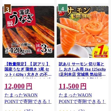
3
4
【数量限定】【 訳アリ 】
訳あり サーモン 切り落と
国産うなぎ 蒲焼き 3尾 セ
し おさしみ用 1kg 125gx8p
ット ( 420g ) 大きさ の不揃
[足利本店 宮城県 気仙沼市
い タレ・山椒付き ウナギ
20564313] 魚 魚介類 鮭 お
12,000
11,500
鰻 ふぞろい 不揃い うな重
刺し身 刺し身 刺身 生 生食
円
円
ひつまぶし 人気 茨城 八千
個包装 チリ銀鮭 銀鮭 海鮮
たまったWAON
たまったWAON
代町 ふるさと納税 冷凍
海鮮丼 魚介
[SF951ya]
POINTで寄附できる！
POINTで寄附できる！