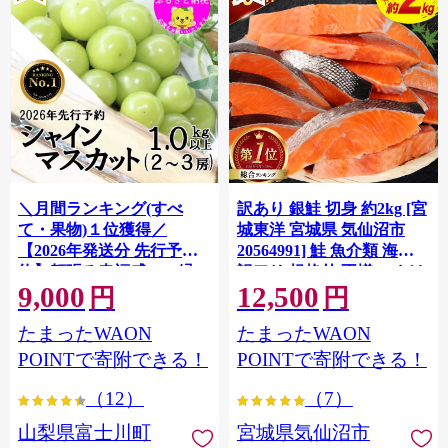
＼月間ランキング(すべ
訳あり 銀鮭 切身 約2kg [宮
て・果物)１位獲得／
城東洋 宮城県 気仙沼市
【2026年発送分 先行予
20564991] 鮭 魚介類 海鮮
約】頬張る幸福感 〜緑の
訳アリ 規格外 不揃い さけ
9,000
12,500
宝石・ シャインマスカッ
サケ 鮭切身 シャケ 切り身
円
円
ト 〜 １ｋｇ以上（２〜３
冷凍 家庭用 おかず 弁当 支
たまったWAON
たまったWAON
房） フルーツ 山梨県産 果
援 サーモン 銀鮭切り身 魚
物 くだもの シャイン マス
わけあり
POINTで寄附できる！
POINTで寄附できる！
カット ぶどう ブドウ 葡萄
（12）
（7）
大粒 種なし 先行予約 富士
川町 10000円 一万円 9000
山梨県富士川町
宮城県気仙沼市
円 九千円