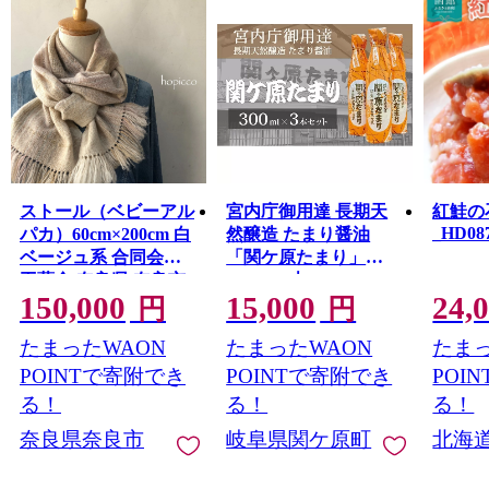
ストール（ベビーアル
宮内庁御用達 長期天
紅鮭の石
_HD087
パカ）60cm×200cm 白
然醸造 たまり醤油
ベージュ系 合同会社
「関ケ原たまり」
工藝舎 奈良県 奈良市
300ml×3本
150,000
15,000
24,
なら 150-009
円
円
たまったWAON
たまったWAON
たまっ
POINTで寄附でき
POINTで寄附でき
POI
る！
る！
る！
奈良県奈良市
岐阜県関ケ原町
北海