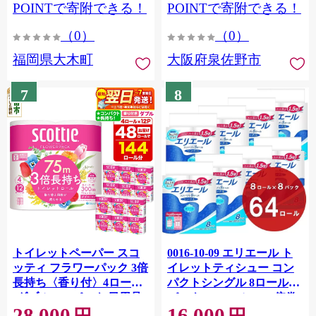
CY009_01
POINTで寄附できる！
POINTで寄附できる！
（0）
（0）
福岡県大木町
大阪府泉佐野市
7
8
トイレットペーパー スコ
0016-10-09 エリエール ト
ッティ フラワーパック 3倍
イレットティシュー コン
長持ち〈香り付〉4ロール
パクトシングル 8ロール×8
(ダブル)×12パック 日用品
パック 64ロール 1.5倍巻
28,000
16,000
最短翌日発送 [スコッティ
82.5m トイレットペーパー