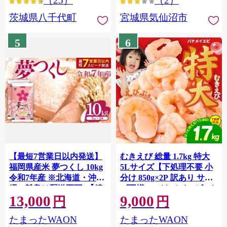
（25）
（2）
茨城県八千代町
宮城県気仙沼市
5
6
【最短7営業日以内発送】
むきえび 総量 1.7kg 特大
福岡県産米 夢つくし 10kg
5Lサイズ【下処理不要 小
令和7年産 ※北海道・沖
分け 850g×2P 訳あり サイ
縄・離島は配送不可 |【精
ズ不揃い バナメイエビ バ
13,000
9,000
米 単一米 単一原料米 7年
ラ凍結】 G4142
円
円
産 国産 お米 ブランド米
たまったWAON
たまったWAON
5kg × 2 ゆめつくし】