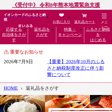
《受付中》 令和8年熊本地震緊急支援
イオンカードのふるさと納
税
お気に入り
返礼品カート
メニ
ュー
応援する
返礼品を
特集・
ふるさと納税
自治体をさが
さがす
キャンペーン
を
す
はじめる
重要なお知らせ
2026年7月9日
【重要】2026年10月のふる
さと納税制度改正に伴う影
響について
HOME
返礼品をさがす