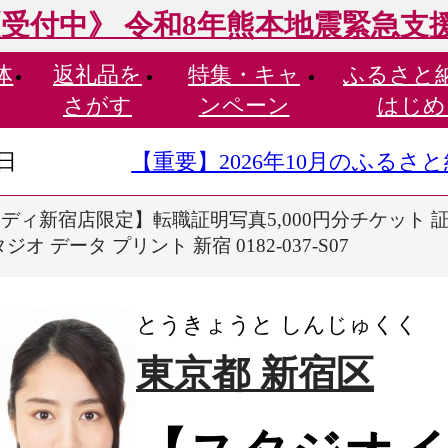
受付中》 令和8年熊本地震緊急支
体
返礼品を
特集・
キャ
ふるさと
さがす
ンペーン
はじめ
9日
【重要】2026年10月のふる
ディ新宿店限定】転職証明写真5,000円分チケット 証
 データ プリント 新宿 0182-037-S07
とうきょうと しんじゅくく
東京都 新宿区