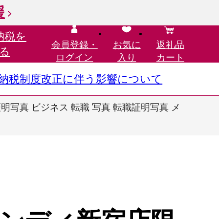
援
納税を
会員登録・
お気に
返礼品
る
ログイン
入り
カート
さと納税制度改正に伴う影響について
明写真 ビジネス 転職 写真 転職証明写真 メ