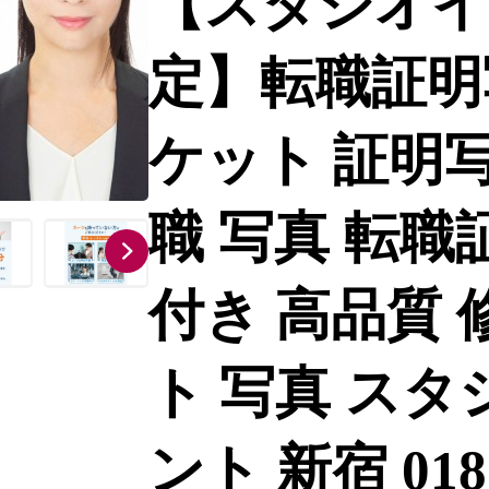
【スタジオイ
定】転職証明写
ケット 証明写
職 写真 転職
付き 高品質 
ト 写真 スタ
ント 新宿 0182