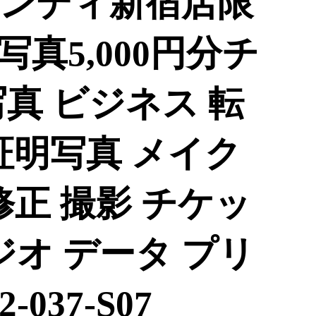
ンディ新宿店限
真5,000円分チ
真 ビジネス 転
証明写真 メイク
修正 撮影 チケッ
ジオ データ プリ
-037-S07