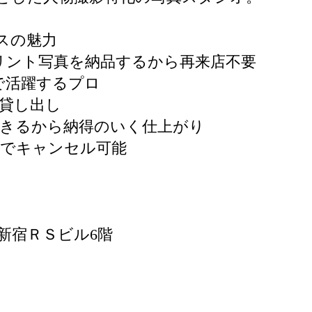
スの魅力
リント写真を納品するから再来店不要
で活躍するプロ
貸し出し
できるから納得のいく仕上がり
9までキャンセル可能
11 新宿ＲＳビル6階
）