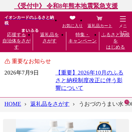
《受付中》 令和8年熊本地震緊急支援
イオンカードのふるさと納
税
お気に入り
返礼品カート
メニ
ュー
応援する
返礼品を
特集・
ふるさと納税
自治体をさが
さがす
キャンペーン
を
す
はじめる
重要なお知らせ
2026年7月9日
【重要】2026年10月のふる
さと納税制度改正に伴う影
響について
HOME
返礼品をさがす
うおづのうまい水 5