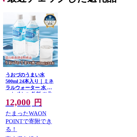
うおづのうまい水
500ml 24本入り｜ミネ
ラルウォーター 水 ペ
ットボトル 飲料 ※北
12,000
海道・沖縄・離島への
円
配送不可
たまったWAON
POINTで寄附でき
る！