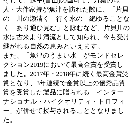
そして、越中(富山)の国司で、万葉の歌
人・大伴家持が魚津を訪れた際に、「片貝
の 川の瀬清く 行く水の 絶ゆることな
く あり通ひ見む」と詠むなど、片貝川の
水は古来より清流として知られ、今も受け
継がれる自然の恵みといえます。
また、「魚津のうまい水」がモンドセレ
クション2019において最高金賞を受賞し
ました。2017年・2018年に続く最高金賞受
賞となり、3年連続で金賞以上の優秀品質
賞を受賞した製品に贈られる「インター
ナショナル・ハイクオリティ・トロフィ
ー」が併せて授与されることとなりまし
た。