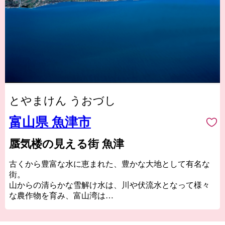
とやまけん うおづし
富山県 魚津市
蜃気楼の見える街 魚津
古くから豊富な水に恵まれた、豊かな大地として有名な
街。
山からの清らかな雪解け水は、川や伏流水となって様々
な農作物を育み、富山湾は
美味しい魚の宝庫となっています。
特産品はホタルイカ、カニ、鱒寿司、かまぼこ、昆布締