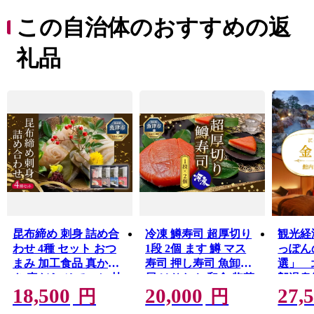
め、漆器など。
この自治体のおすすめの返
■魚津の水循環
魚津市は、海抜０ｍから標高2,400ｍ以上の山岳地帯まで
礼品
が、奥行わずか約25ｋｍに
収まる大変急峻な地形から成り立っています。
この地形は海中まで続き、水深1,000ｍにまで達します。
この高低差3,400ｍの地形の
中を、川や伏流水といったさまざまな経路で海（富山
湾）に流れ出ています。
富山湾の海水は、蒸発して雲となり、毛勝三山や僧ヶ岳
などに雨や雪となって降り注ぎ
昆布締め 刺身 詰め合
冷凍 鱒寿司 超厚切り
観光経
わせ 4種 セット おつ
1段 2個 ます 鱒 マス
っぽん
まみ 加工食品 真かじ
寿司 押し寿司 魚卸問
選」 
き 真だら そでいか 甘
屋 はりたや 和食 惣菜
郎温泉
18,500
20,000
27,
エビ 魚介 魚介類 海鮮
1,00
円
円
魚 つまみ 海鮮セット
道・沖