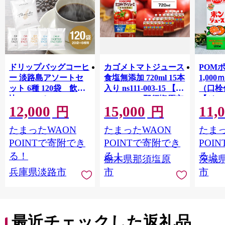
ドリップバッグコーヒ
カゴメトマトジュース
POM
ー 淡路島アソートセ
食塩無添加 720ml 15本
1,00
ット 6種 120袋 飲み
入り ns111-003-15 【
（口栓
比べ コーヒー
KAGOME 那須塩原市
【ジュ
12,000
15,000
11,
ギフト トマト 野菜 ジ
Ｍ 爽
円
円
ュース 飲料 ドリンク
ジ 果汁
たまったWAON
たまったWAON
たまっ
健康 GABA 血圧 コレ
ンス 
ステロール】
ンド 
POINTで寄附でき
POINTで寄附でき
POI
庫 ド
る！
る！
る！
栃木県那須塩原
茨城
入れし
兵庫県淡路市
市
市
アタイ
き フ
子ども
田市】
最近チェックした返礼品