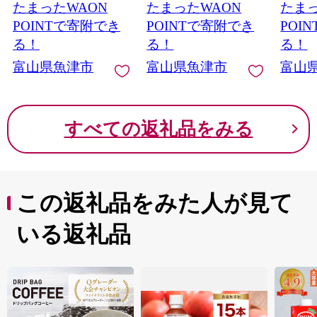
たまったWAON
たまったWAON
たまっ
かねみつ ※北海道・
送不可
沖縄・離島への配送不
POINTで寄附でき
POINTで寄附でき
POI
可
る！
る！
る！
富山県魚津市
富山県魚津市
富山
すべての返礼品をみる
この返礼品をみた人が見て
いる返礼品