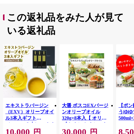
この返礼品をみた人が見て
いる返礼品
エキストラバージン
大醤 ボスコEXバージ
【ポン
（EXV）オリーブオイ
ンオリーブオイル
うゆゆ
ル3本入ギフト
320g×8本入【 オリー
500ml
（150ml×３本）スペイ
ブオイル オイル エキ
10,000
30,000
8,5
ン産
ストラバージンオリー
円
円