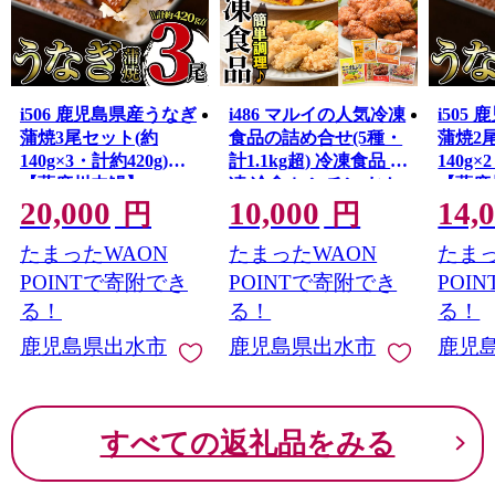
i506 鹿児島県産うなぎ
i486 マルイの人気冷凍
i505
蒲焼3尾セット(約
食品の詰め合せ(5種・
蒲焼2
140g×3・計約420g)
計1.1kg超) 冷凍食品 冷
140g×
【薩摩川内鰻】
凍 冷食 レンチン おか
【薩摩
20,000
10,000
14,
ず チキン南蛮 オムレ
円
円
ツ 甘酢 唐揚げ ナゲッ
たまったWAON
たまったWAON
たまっ
ト ササミ フライ チー
ズ レンジ お弁当 夕食
POINTで寄附でき
POINTで寄附でき
POI
簡単調理 国産 お手軽
る！
る！
る！
【マルイ食品】
鹿児島県出水市
鹿児島県出水市
鹿児
すべての返礼品をみる