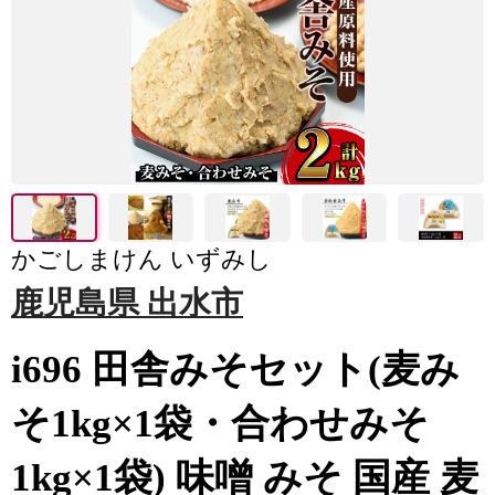
かごしまけん いずみし
鹿児島県 出水市
i696 田舎みそセット(麦み
そ1kg×1袋・合わせみそ
1kg×1袋) 味噌 みそ 国産 麦