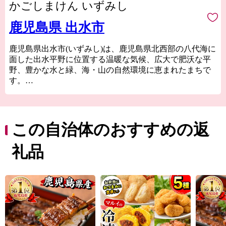
かごしまけん いずみし
鹿児島県 出水市
鹿児島県出水市(いずみし)は、鹿児島県北西部の八代海に
面した出水平野に位置する温暖な気候、広大で肥沃な平
野、豊かな水と緑、海・山の自然環境に恵まれたまちで
す。
市には、毎年一万羽を超えるツルが飛来する世界的な越
冬地(国の特別天然記念物に指定)や、江戸時代に要衝の地
として薩摩藩最大の外城が置かれた、出水麓武家屋敷群
(国の重要伝統的建造物群保存地区に選定)などを有してお
この自治体のおすすめの返
り、往時の面影が今も残る「ツルと歴史のまち」として
知られています。
礼品