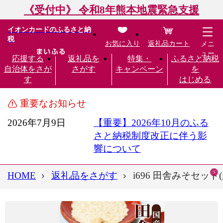
《受付中》 令和8年熊本地震緊急支援
イオンカードのふるさと納
税
お気に入り
返礼品カート
メニ
ュー
応援する
返礼品を
特集・
ふるさと納税
自治体をさが
さがす
キャンペーン
を
す
はじめる
重要なお知らせ
2026年7月9日
【重要】2026年10月のふる
さと納税制度改正に伴う影
響について
HOME
返礼品をさがす
i696 田舎みそセット