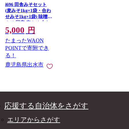
i696 田舎みそセット
(麦みそ1kg×1袋・合わ
せみそ1kg×1袋) 味噌
みそ 国産 麦みそ 合わ
5,000
せ味噌 味噌汁 みそ汁
円
セット 安心安全 【山
たまったWAON
門醸造】
POINTで寄附でき
る！
鹿児島県出水市
応援する自治体をさがす
エリアからさがす