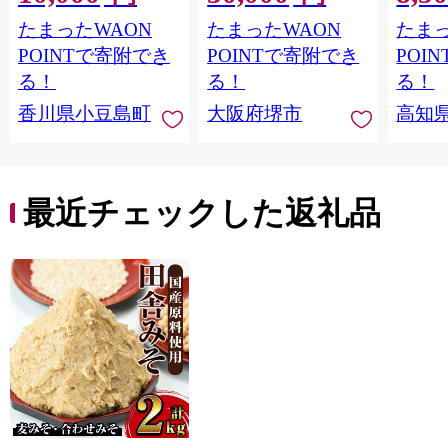
ブオイル エクストラ
たまったWAON
たまったWAON
たまっ
バージン エキストラ
バージンオイル 調味
POINTで寄附でき
POINTで寄附でき
POI
料 高品質 ヘルシー サ
る！
る！
る！
ラダ パスタ 洋食 人気
香川県小豆島町
大阪府堺市
高知
おすすめ 送料無料 大
阪府 堺市】
最近チェックした返礼品