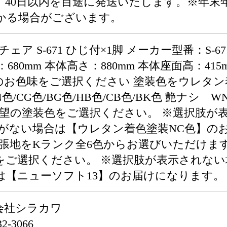
、40日以内を目途に発送いたします。※年末
かる場合がございます。
ェア S-671 ひじ付×1脚 メーカー型番：S-
幅：680mm 本体高さ：880mm 本体座面高：41
部のお色味をご選択ください 塗装色をウレタン
/CG色/BG色/HB色/CB色/BK色 艶ナシ WNP
ご希望の塗装色をご選択ください。 ※選択肢
定がない場合は【ウレタン着色塗装NC色】の
地をKランク全6色からお選びいただけます。 ニュー
をご選択ください。 ※選択肢が表示されない
は【ニューソフト13】のお届けになります。
会社シラカワ
-3066