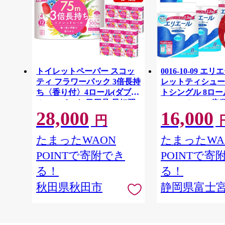
トイレットペーパー スコッ
0016-10-09 エ
ティ フラワーパック 3倍長持
レットティシュー
ち〈香り付〉4ロール(ダブ
トシングル 8ロー
ル)×12パック 日用品 最短翌
64ロール 1.5倍巻 
28,000
16,000
日発送 [スコッティ フラワー
イレットペーパー
円
パック トイレットペーパー
パルプ100％ 香
日本製紙クレシア] 秋田県秋
消耗品 備蓄
たまったWAON
たまったWA
田市
POINTで寄附でき
POINTで寄
る！
る！
秋田県秋田市
静岡県富士