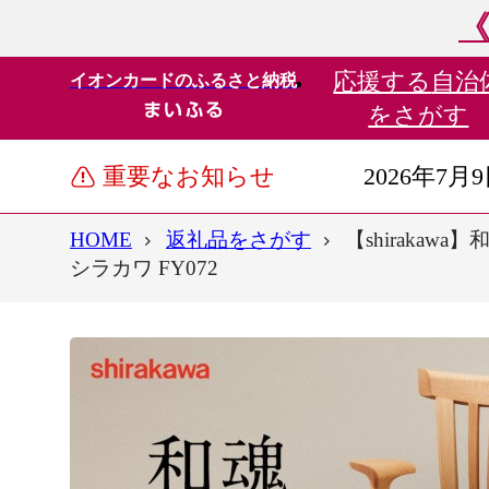
《
応援する
自治
イオンカードのふるさと納税
をさがす
重要なお知らせ
2026年7月
HOME
返礼品をさがす
【shirakaw
シラカワ FY072