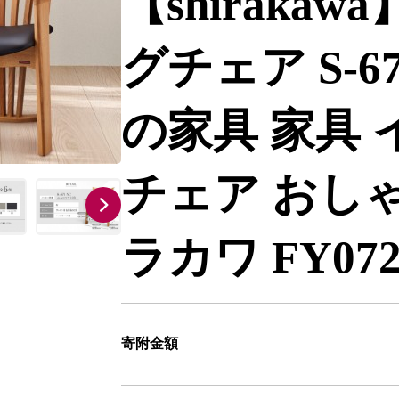
【shiraka
グチェア S-6
の家具 家具 
チェア おし
ラカワ FY07
寄附金額