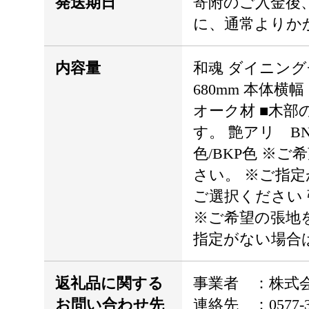
発送期日
寄附のご入金後
に、通常よりか
内容量
和魂 ダイニングチ
680mm 本体横
オーク材 ■木
す。 艶アリ BN色
色/BKP色 ※
さい。 ※ご指
ご選択ください 張
※ご希望の張地
指定がない場合
返礼品に関する
事業者 ：株式
お問い合わせ先
連絡先 ：0577-32