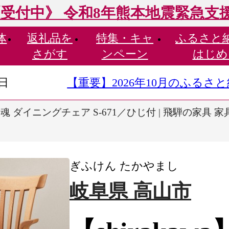
受付中》 令和8年熊本地震緊急支
体
返礼品を
特集・
キャ
ふるさと
さがす
ンペーン
はじめ
9日
【重要】2026年10月のふる
a】和魂 ダイニングチェア S-671／ひじ付 | 飛騨の家具
ぎふけん たかやまし
岐阜県 高山市