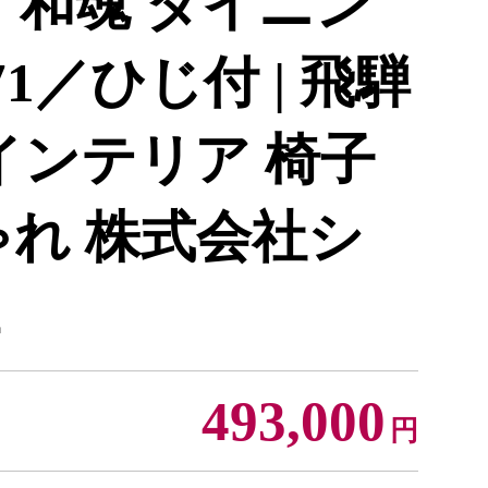
wa】和魂 ダイニン
71／ひじ付 | 飛騨
インテリア 椅子
ゃれ 株式会社シ
2
493,000
円