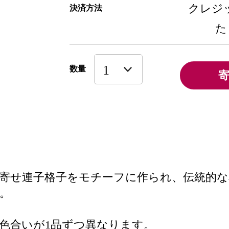
クレジッ
決済方法
た
数量
寄せ連子格子をモチーフに作られ、伝統的
。
色合いが1品ずつ異なります。