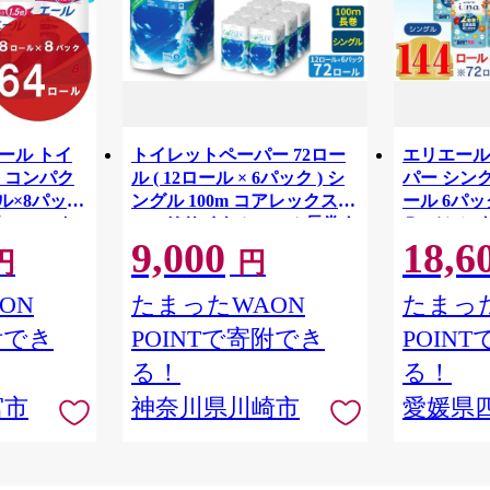
リエール トイ
トイレットペーパー 72ロー
エリエール
 コンパク
ル ( 12ロール × 6パック ) シ
パー シング
ル×8パック
ングル 100m コアレックス
ール 6パック
82.5m ト
FSCリサイクルロール長巻タ
Ｒ （シング
9,000
18,6
 シングル
イプ 再生紙 100％ 日用品 消
パック 日
円
円
りつき 日用品
耗品 防災 備蓄 トイレットペ
備蓄 防災
ーパー トイレ 神奈川県 川崎
ON
たまったWAON
たまった
市 トイレットペーパー 新生
附でき
POINTで寄附でき
POIN
活 生活雑貨 生活用品 といれ
っとぺーぱー 長持ち 長巻き
る！
る！
まとめ 非常 便利 サステナブ
宮市
神奈川県川崎市
愛媛県
ル エコ トイレットペーパー
人気 おすすめ