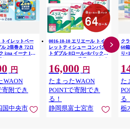
 トイレットペー
0016-10-10 エリエール トイ
クラ
ル 2倍巻き 72ロ
レットティシュー コンパク
60箱
 i:na イーナ 12
トダブル 8ロール×8パック
り×
ル・100ｍ） × 6
64ロール 1.5倍巻 45m トイ
00
16,000
1
用品 消耗品 新生活
レットペーパー ダブル パル
円
円
 愛媛県 四国中央市
プ100％ 香りつき 日用品 消
耗品 備蓄
WAON
たまったWAON
た
Tで寄附でき
POINTで寄附でき
P
る！
る
四国中央市
静岡県富士宮市
栃