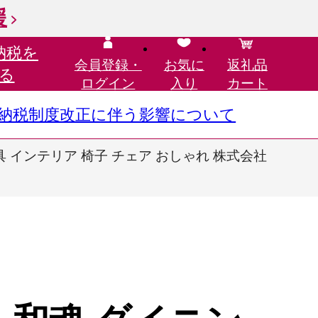
援
納税を
会員登録・
お気に
返礼品
る
ログイン
入り
カート
さと納税制度改正に伴う影響について
 家具 インテリア 椅子 チェア おしゃれ 株式会社