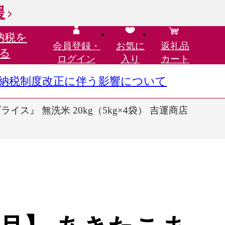
援
納税を
会員登録・
お気に
返礼品
る
ログイン
入り
カート
さと納税制度改正に伴う影響について
ス』 無洗米 20kg（5kg×4袋） 吉運商店