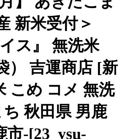
ヶ月】 あきたこま
産 新米受付＞
イス』 無洗米
4袋） 吉運商店 [新
米 こめ コメ 無洗
ち 秋田県 男鹿
-[23_ysu-