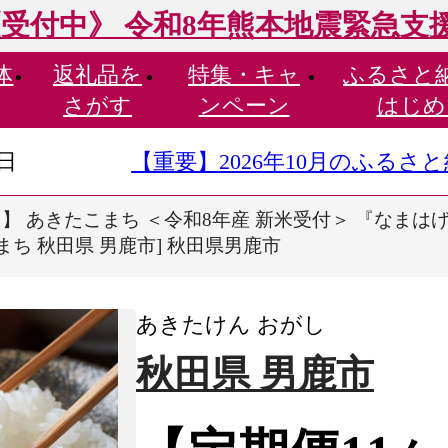
受付中》 令和8年熊本地震緊急支
体
返礼品を
特集・
キャ
ふるさと
さがす
ンペーン
はじめ
9日
【重要】2026年10月のふる
】 あきたこまち ＜令和8年産 新米受付＞ 『なまはげライ
こまち 秋田県 男鹿市] 秋田県男鹿市
あきたけん おがし
秋田県 男鹿市