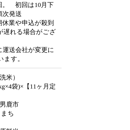
回。 初回は10月下
順次発送
期休業や申込が殺到
が遅れる場合がござ
に運送会社が変更に
います。
無洗米）
kg×4袋)×【11ヶ月定
県男鹿市
こまち