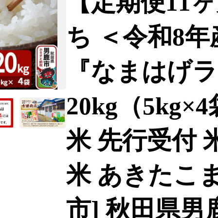
【定期便11
ち ＜令和8年
『なまはげラ
20kg（5kg×
米 先行受付 
米 あきたこま
市] 秋田県男鹿市