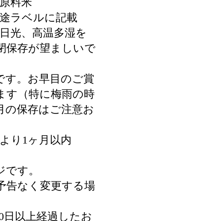
一原料米
別途ラベルに記載
射日光、高温多湿を
閉保存が望ましいで
です。お早目のご賞
ます（特に梅雨の時
8月の保存はご注意お
。
より1ヶ月以内
ジです。
予告なく変更する場
0日以上経過したお