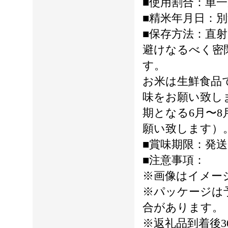
■使用割合：単
■精米年月日：
■保存方法：直
避けなるべく密
す。
お米は生鮮食品
味をお願い致し
期となる6月〜
願い致します）
■賞味期限：発送
■注意事項：
※画像はイメー
※パッケージは
合があります。
※返礼品到着後3