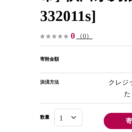
332011s]
0
（0）
寄附金額
クレジッ
決済方法
た
数量