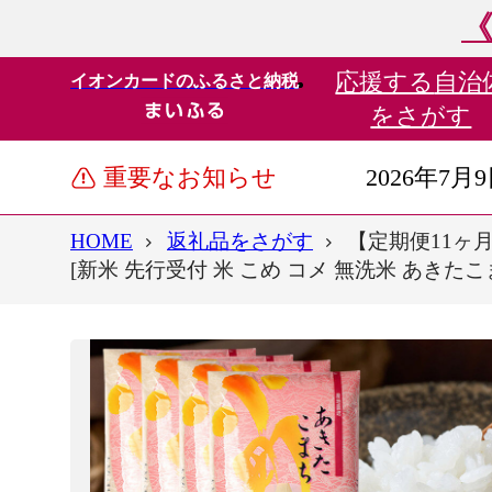
《
応援する
自治
イオンカードのふるさと納税
をさがす
重要なお知らせ
2026年7月
HOME
返礼品をさがす
【定期便11ヶ月
[新米 先行受付 米 こめ コメ 無洗米 あきた