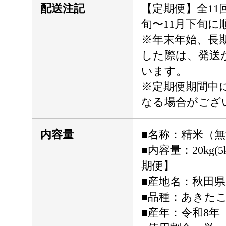
配送注記
【定期便】全11
旬〜11月下旬に
※年末年始、長
した際は、発送
います。
※定期便期間中
なる場合がござ
内容量
■名称：精米（
■内容量：20kg(5
期便】
■産地名：秋田
■品種：あきた
■産年：令和8年