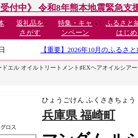
受付中》 令和8年熊本地震緊急支
体
返礼品を
特集・
キャ
ふるさと
さがす
ンペーン
はじめ
9日
【重要】2026年10月のふる
ドエル オイルトリートメント♯EXヘアオイルシアーグロス 6
ひょうごけん ふくさきちょう
兵庫県 福崎町