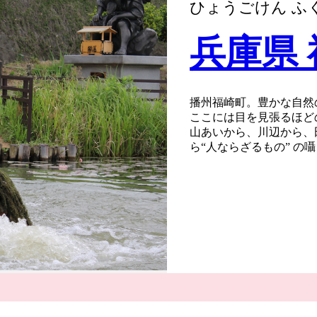
ひょうごけん ふ
兵庫県
播州福崎町。豊かな自然
ここには目を見張るほど
山あいから、川辺から、
ら“人ならざるもの” の
風が語り、水が語り、人
ようこそ、万物が語りし