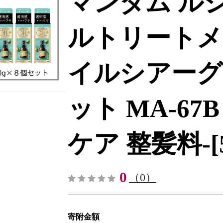
マンダム ル
ルトリートメ
イルシアーグロ
ット MA-67B
ケア 整髪料-[52
0
（0）
寄附金額