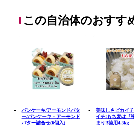
この自治体のおすす
パンケーキ/アーモンドバタ
美味しさピカイチ
ー/パンケーキ・アーモンド
イチ!もち麦は『
バター詰合せ(6個入)
まり!!徳用4.3kg