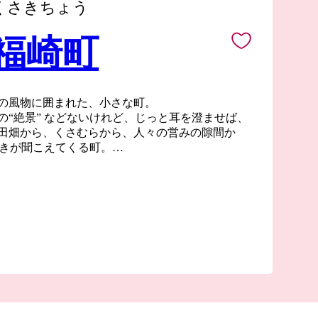
くさきちょう
 福崎町
の風物に囲まれた、小さな町。
の“絶景” などないけれど、じっと耳を澄ませば、
田畑から、くさむらから、人々の営みの隙間か
囁きが聞こえてくる町。
が語る。
福崎へ。