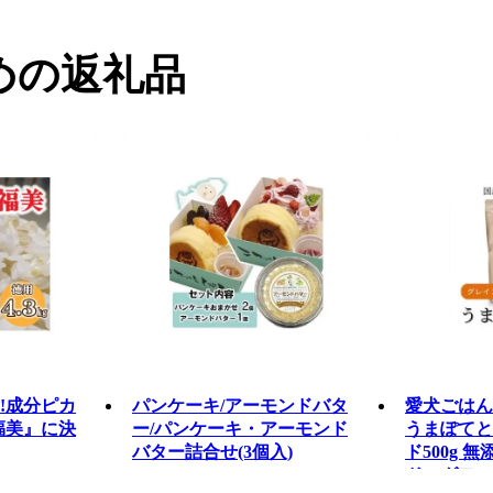
めの返礼品
!成分ピカ
パンケーキ/アーモンドバタ
愛犬ごはん
福美』に決
ー/パンケーキ・アーモンド
うまぽてと
バター詰合せ(3個入)
ド500g 
ドッグフー