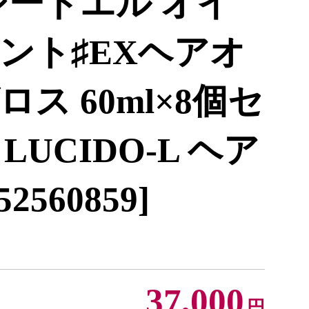
シードエル オイ
ント♯EXヘアオ
ス 60ml×8個セ
 LUCIDO-L ヘア
560859]
37,000
円