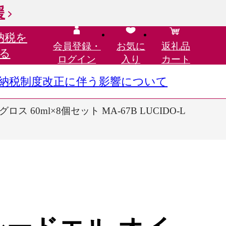
援
納税を
会員登録・
お気に
返礼品
る
ログイン
入り
カート
さと納税制度改正に伴う影響について
0ml×8個セット MA-67B LUCIDO-L