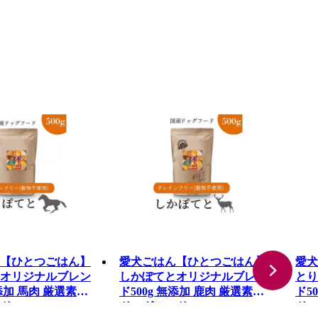
【ひとつごはん】
愛犬ごはん【ひとつごはん】
愛犬
オリジナルブレン
しかぽてとオリジナルブレン
とり
無添加 馬肉 厳選素材
ド500g 無添加 鹿肉 厳選素材
ド5
ド
ドッグフード
ドッ