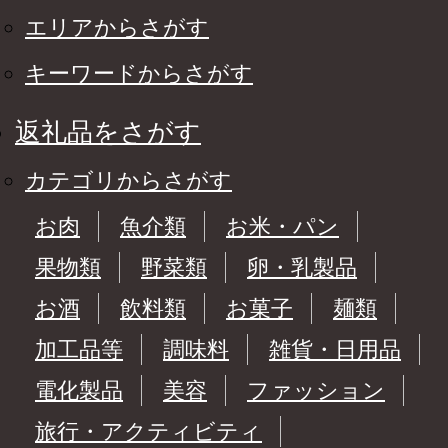
エリアからさがす
キーワードからさがす
返礼品をさがす
カテゴリからさがす
お肉
魚介類
お米・パン
果物類
野菜類
卵・乳製品
お酒
飲料類
お菓子
麺類
加工品等
調味料
雑貨・日用品
電化製品
美容
ファッション
旅行・アクティビティ