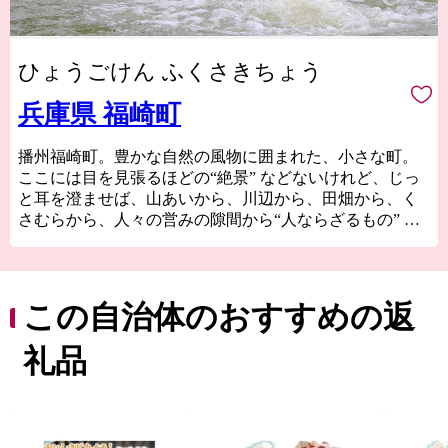
ひょうごけん ふくさきちょう
兵庫県 福崎町
播州福崎町。豊かな自然の風物に囲まれた、小さな町。
ここには目を見張るほどの“絶景” などないけれど、じっ
と耳を澄ませば、山あいから、川辺から、田畑から、く
さむらから、人々の営みの隙間から“人ならざるもの” の
囁きが聞こえてくる町。
風が語り、水が語り、人が語る。
ようこそ、万物が語りし福崎へ。
この自治体のおすすめの返
礼品