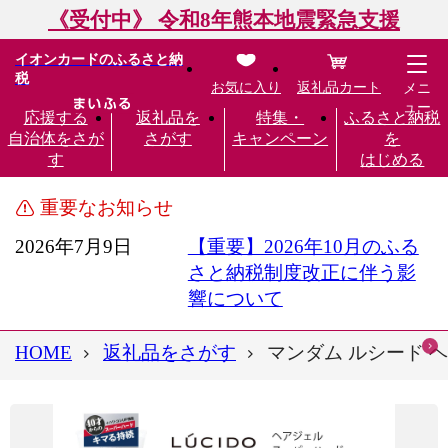
《受付中》 令和8年熊本地震緊急支援
イオンカードのふるさと納
税
お気に入り
返礼品カート
メニ
ュー
応援する
返礼品を
特集・
ふるさと納税
自治体をさが
さがす
キャンペーン
を
す
はじめる
重要なお知らせ
2026年7月9日
【重要】2026年10月のふる
さと納税制度改正に伴う影
響について
HOME
返礼品をさがす
マンダム ルシード ヘ