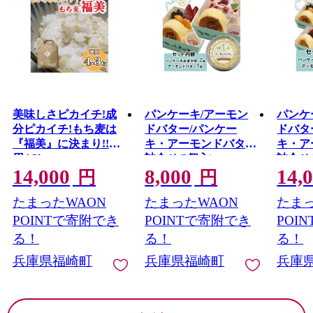
美味しさピカイチ!成
パンケーキ/アーモン
パンケ
分ピカイチ!もち麦は
ドバター/パンケー
ドバタ
『福美』に決まり!!徳
キ・アーモンドバター
キ・ア
用4.3kg
詰合せ(3個入)
詰合せ(
14,000
8,000
14,
円
円
たまったWAON
たまったWAON
たまっ
POINTで寄附でき
POINTで寄附でき
POI
る！
る！
る！
兵庫県福崎町
兵庫県福崎町
兵庫