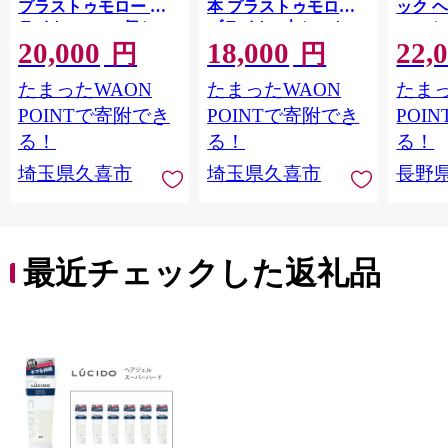
プラストゥモロー ブ
本 プラストゥモロー
ック 
ライト 400ml 4個セッ
ブライト 3本セット |
コーム
20,000
18,000
22,
ト | 美容 ヘアケア つ
美容 ヘアケア つめか
LOVE
円
円
めかえ 詰め替え ブリ
え 詰め替え ブリーチ
つや 
たまったWAON
たまったWAON
たまっ
ーチ 口コミ 香り リピ
口コミ 香り リピート
市[№565
ート ランキング ロン
ランキング ロング ス
POINTで寄附でき
POINTで寄附でき
POI
グ ストレート サラサ
トレート サラサラ 洗
る！
る！
る！
ラ 洗い上がり パサつ
い上がり パサつき カ
埼玉県久喜市
埼玉県久喜市
長野
き カラー 髪 保湿 ダメ
ラー 髪 保湿 ダメージ
ージ タンパク質 艶 リ
タンパク質 艶 リペア
ペア ケア 補修 埼玉県
ケア 補修 セット ライ
久喜市 ファイントゥ
ン使い 埼玉県 久喜市
デイ
ファイントゥデイ
最近チェックした返礼品