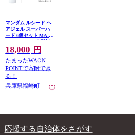
マンダム ルシード ヘ
アジェル スーパーハ
ード 6個セット MA-
76B LUCIDO 整髪料
18,000
男性化粧品
円
たまったWAON
POINTで寄附でき
る！
兵庫県福崎町
応援する自治体をさがす