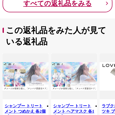
すべての返礼品をみる
この返礼品をみた人が見て
いる返礼品
シャンプー トリート
シャンプー トリート
ラブクロ
メント つめかえ 各2個
メント ヘアマスク 各1
ツキ 