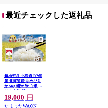
産 R8 2026年 産 千葉
千葉県 香取市
最近チェックした返礼品
無地熨斗 北海道 R7年
産 北海道産 ゆめぴり
か 5kg 精米 米 白米 ご
はん お米 特A 5キロ
19,000
北海道米 ご飯 お取り
円
寄せ 送料無料 令和7年
たまったWAON
産