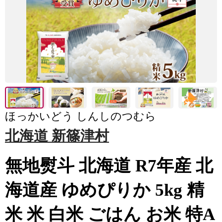
ほっかいどう しんしのつむら
北海道 新篠津村
無地熨斗 北海道 R7年産 北
海道産 ゆめぴりか 5kg 精
米 米 白米 ごはん お米 特A