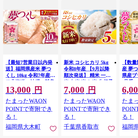
【最短7営業日以内発
新米 コシヒカリ 5kg
【数量
送】福岡県産米 夢つ
令和8年産 【9月以降
産 夢つ
くし 10kg 令和7年産
順次発送】 精米 一等
県産ブラ
※北海道・沖縄・離島
米 白米 米 お米 先行予
(品番:3
13,000
7,000
6,0
は配送不可 |【精米 単
約 数量 限定 こしひか
円
円
一米 単一原料米 7年産
り 5キロ 米5kg ごはん
たまったWAON
たまったWAON
たまっ
国産 お米 ブランド米
こめ コメ はくまい お
5kg × 2 ゆめつくし】
米マイスター 厳選 予
POINTで寄附でき
POINTで寄附でき
POI
CY009_01
約 白飯 ※ okome kome
る！
る！
る！
おむすび おにぎり 国
福岡県大木町
千葉県香取市
福岡
産 飯 おこめ 取り寄せ
弁当 家計応援 千葉県