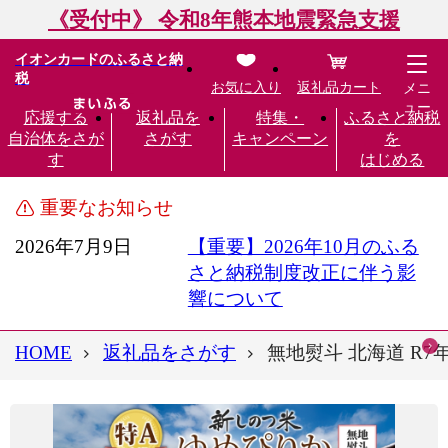
《受付中》 令和8年熊本地震緊急支援
イオンカードのふるさと納
税
お気に入り
返礼品カート
メニ
ュー
応援する
返礼品を
特集・
ふるさと納税
自治体をさが
さがす
キャンペーン
を
す
はじめる
重要なお知らせ
2026年7月9日
【重要】2026年10月のふる
さと納税制度改正に伴う影
響について
HOME
返礼品をさがす
無地熨斗 北海道 R7年