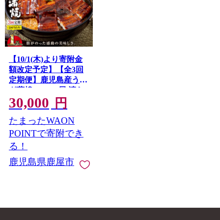
【10/1(木)より寄附金
額改定予定】【全3回
定期便】鹿児島産うな
ぎ蒲焼 180g×1尾 清ら
30,000
かな地下水育ち！
円
たまったWAON
POINTで寄附でき
る！
鹿児島県鹿屋市