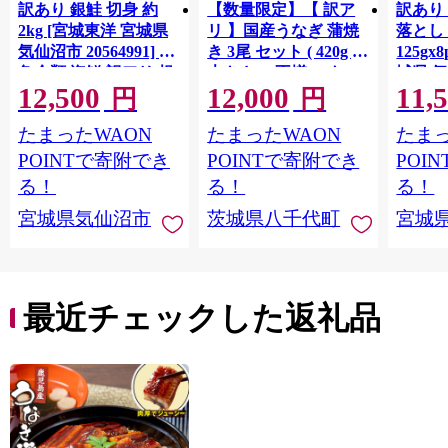
訳あり 銀鮭 切身 約
【数量限定】【 訳ア
訳あり
2kg [宮城東洋 宮城県
リ 】国産うなぎ 蒲焼
落とし 
気仙沼市 20564991] 鮭
き 3尾 セット ( 420g )
125gx
魚介類 海鮮 訳アリ 規
大きさ の不揃い タ
城県 
12,500
12,000
11,
格外 不揃い さけ サケ
レ・山椒付き ウナギ
20564
円
円
鮭切身 シャケ 切り身
鰻 ふぞろい 不揃い う
お刺し
たまったWAON
たまったWAON
たまっ
冷凍 家庭用 おかず 弁
な重 ひつまぶし 人気
生 生
当 支援 サーモン 銀鮭
茨城 八千代町 ふるさ
鮭 銀鮭
POINTで寄附でき
POINTで寄附でき
POI
切り身 魚 わけあり
と納税 冷凍 [SF951ya]
介
る！
る！
る！
宮城県気仙沼市
茨城県八千代町
宮城
最近チェックした返礼品