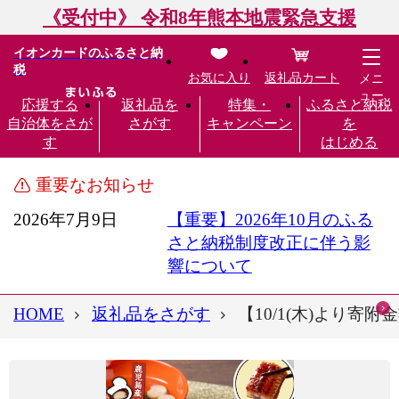
《受付中》 令和8年熊本地震緊急支援
イオンカードのふるさと納
税
お気に入り
返礼品カート
メニ
ュー
応援する
返礼品を
特集・
ふるさと納税
自治体をさが
さがす
キャンペーン
を
す
はじめる
重要なお知らせ
2026年7月9日
【重要】2026年10月のふる
さと納税制度改正に伴う影
響について
HOME
返礼品をさがす
【10/1(木)より寄