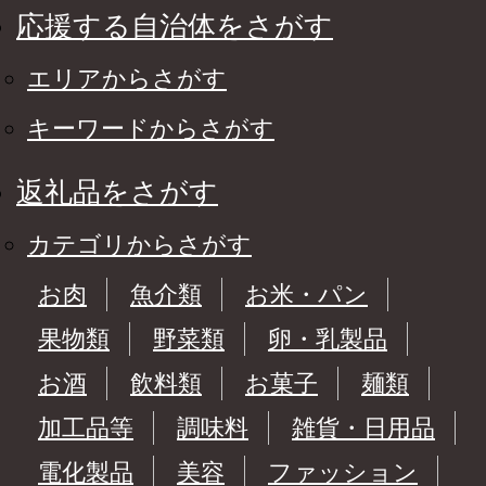
応援する自治体をさがす
エリアからさがす
キーワードからさがす
返礼品をさがす
カテゴリからさがす
お肉
魚介類
お米・パン
果物類
野菜類
卵・乳製品
お酒
飲料類
お菓子
麺類
加工品等
調味料
雑貨・日用品
電化製品
美容
ファッション