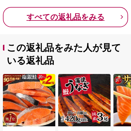
計特殊出生率１位、学校や病院も充実しているなど、暮
らす場所としても、おいしい街です。
すべての返礼品をみる
そんな豊かな自然のなかで、ゆっくり、じっくり育てら
れた、黒毛和牛や黒豚を中心とした農畜産物をお礼の特
産品として提供いたします。
この返礼品をみた人が見て
いる返礼品