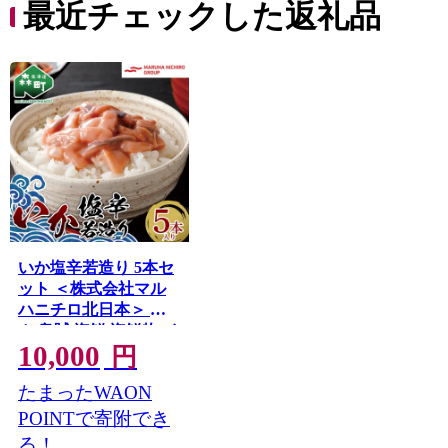
最近チェックした返礼品
いか塩辛若造り 5本セ
ット ＜株式会社マル
ハニチロ北日本＞ イ
カ 烏賊 海鮮 海鮮物 イ
10,000
カ塩辛 酒のあて ごは
円
んのお供 おかず 簡単
たまったWAON
調理 一人暮らし 北海
道 森町 ふるさと納税
POINTで寄附でき
mr1-0464
る！