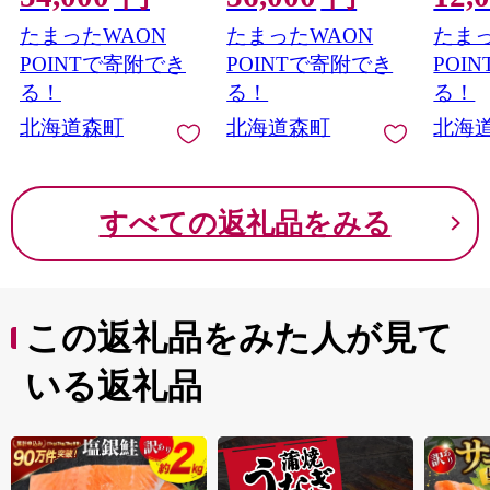
て 帆立 ホタテ 海産物
株式会社 瑞宝＞ 小
屋 株
たまったWAON
たまったWAON
たまっ
魚貝類 おつまみ 海鮮
分け 森町 ほたて 帆立
森町 
丼 魚介類 貝柱 ふるさ
ホタテ 海産物 魚貝類
テ 海
POINTで寄附でき
POINTで寄附でき
POI
と納税 北海道 訳あり
おつまみ 海鮮丼 魚介
まみ 
る！
る！
る！
mr1-1190
類 貝柱 ふるさと納税
柱 ふ
北海道森町
北海道森町
北海
北海道 訳あり mr1-
道 訳あり
1260
すべての返礼品をみる
この返礼品をみた人が見て
いる返礼品