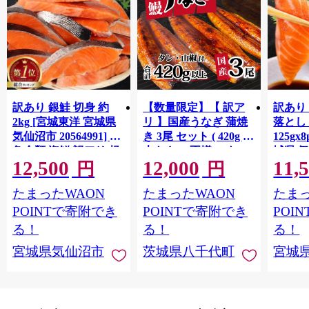
訳あり 銀鮭 切身 約
【数量限定】【 訳ア
訳あり
2kg [宮城東洋 宮城県
リ 】国産うなぎ 蒲焼
落とし 
気仙沼市 20564991] 鮭
き 3尾 セット ( 420g )
125gx
魚介類 海鮮 訳アリ 規
大きさ の不揃い タ
城県 
12,500
12,000
11,
格外 不揃い さけ サケ
レ・山椒付き ウナギ
20564
円
円
鮭切身 シャケ 切り身
鰻 ふぞろい 不揃い う
お刺し
たまったWAON
たまったWAON
たまっ
冷凍 家庭用 おかず 弁
な重 ひつまぶし 人気
生 生
当 支援 サーモン 銀鮭
茨城 八千代町 ふるさ
鮭 銀鮭
POINTで寄附でき
POINTで寄附でき
POI
切り身 魚 わけあり
と納税 冷凍 [SF951ya]
介
る！
る！
る！
宮城県気仙沼市
茨城県八千代町
宮城