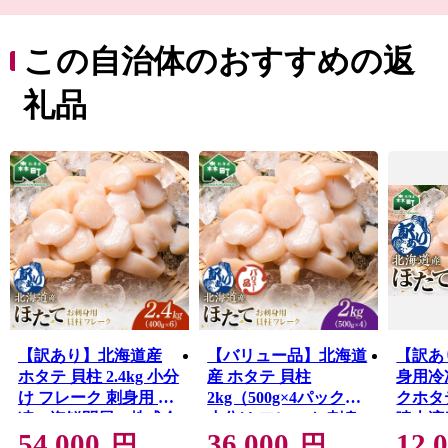
古くから文化や歴史の交流点としても知られ、国内最大
級の縄文時代の環状列石（ストーンサークル）や、幕
末、箱館戦争時に榎本武揚や土方歳三が上陸した地、北
この自治体のおすすめの返
海道開拓の要であった「札幌本道」の海上路桟橋跡地な
どの、貴重な史跡が多く点在し、また桜の名所として
礼品
1,000本以上の桜が咲き誇る、食・桜・歴史を間近に感じ
ることが出来る街です。
【訳あり】北海道産
【バリュー品】北海道
【訳あ
ホタテ 貝柱 2.4kg 小分
産 ホタテ 貝柱
身用冷
け フレーク 刺身用 冷
2kg（500g×4パック）
クホタ
凍＜海鮮問屋 株式会
小分け フレーク 刺身
噴火湾
54,000
36,000
12,
社 瑞宝＞ 森町 ほた
用 冷凍 ＜海鮮問屋
300g
円
円