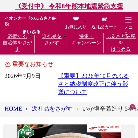
《受付中》 令和8年熊本地震緊急支援
イオンカードのふるさと納
税
お気に入り
返礼品カート
メニ
ュー
応援する
返礼品を
特集・
ふるさと納税
自治体をさが
さがす
キャンペーン
を
す
はじめる
重要なお知らせ
2026年7月9日
【重要】2026年10月のふる
さと納税制度改正に伴う影
響について
HOME
返礼品をさがす
いか塩辛若造り 5本セ