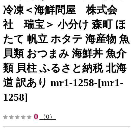
冷凍＜海鮮問屋 株式会
社 瑞宝＞ 小分け 森町 ほ
たて 帆立 ホタテ 海産物 魚
貝類 おつまみ 海鮮丼 魚介
類 貝柱 ふるさと納税 北海
道 訳あり mr1-1258-[mr1-
1258]
0
（0）