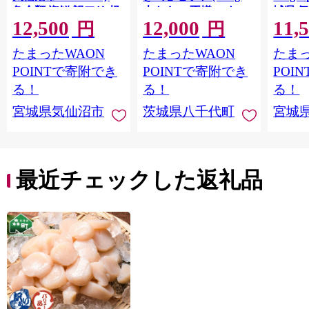
魚介類 海鮮 訳アリ 規
大きさ の不揃い タ
城県 
12,500
12,000
11,
格外 不揃い さけ サケ
レ・山椒付き ウナギ
20564
円
円
鮭切身 シャケ 切り身
鰻 ふぞろい 不揃い う
お刺し
たまったWAON
たまったWAON
たまっ
冷凍 家庭用 おかず 弁
な重 ひつまぶし 人気
生 生
当 支援 サーモン 銀鮭
茨城 八千代町 ふるさ
鮭 銀鮭
POINTで寄附でき
POINTで寄附でき
POI
切り身 魚 わけあり
と納税 冷凍 [SF951ya]
介
る！
る！
る！
宮城県気仙沼市
茨城県八千代町
宮城
最近チェックした返礼品