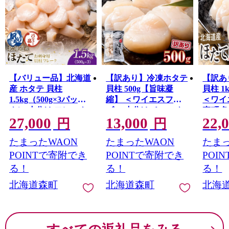
【バリュー品】北海道
【訳あり】冷凍ホタテ
【訳あ
産 ホタテ 貝柱
貝柱 500g【旨味凝
貝柱 
1.5kg（500g×3パッ
縮】 ＜ワイエスフー
＜ワイ
ク） 小分け フレーク
ズ＞ 小分け チャック
森町 
27,000
13,000
22,
刺身用 冷凍 ＜海鮮問
付き 海鮮丼 森町 魚貝
テ ほた
円
円
屋 株式会社 瑞宝＞
類 帆立 ホタテ ほたて
るさと
たまったWAON
たまったWAON
たまっ
mr1-11
小分け 森町 ほたて 帆
魚介類 貝 ふるさと納
立 ホタテ 海産物 魚貝
税 北海道 mr1-1158
POINTで寄附でき
POINTで寄附でき
POI
類 おつまみ 海鮮丼 魚
る！
る！
る！
介類 貝柱 ふるさと納
北海道森町
北海道森町
北海
税 北海道 訳あり mr1-
1259