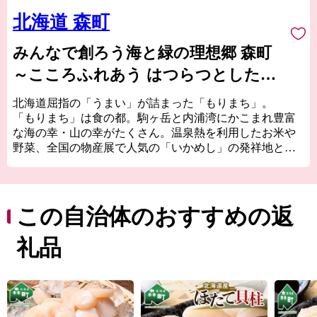
北海道 森町
みんなで創ろう海と緑の理想郷 森町
～こころふれあう はつらつとした爽
やかなまち～
北海道屈指の「うまい」が詰まった「もりまち」。
「もりまち」は食の都。駒ヶ岳と内浦湾にかこまれ豊富
な海の幸・山の幸がたくさん。温泉熱を利用したお米や
野菜、全国の物産展で人気の「いかめし」の発祥地とし
て知られています。
古くから文化や歴史の交流点としても知られ、国内最大
級の縄文時代の環状列石（ストーンサークル）や、幕
末、箱館戦争時に榎本武揚や土方歳三が上陸した地、北
この自治体のおすすめの返
海道開拓の要であった「札幌本道」の海上路桟橋跡地な
どの、貴重な史跡が多く点在し、また桜の名所として
礼品
1,000本以上の桜が咲き誇る、食・桜・歴史を間近に感じ
ることが出来る街です。