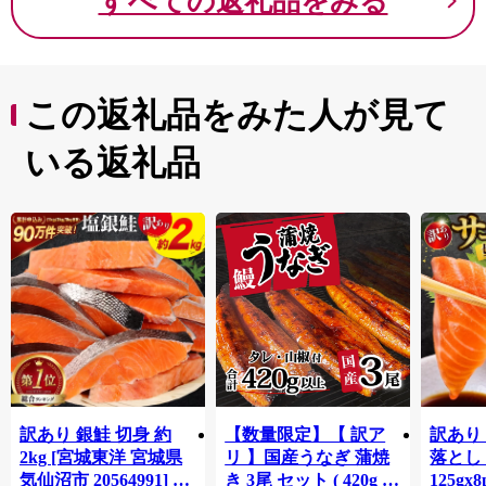
すべての返礼品をみる
この返礼品をみた人が見て
いる返礼品
訳あり 銀鮭 切身 約
【数量限定】【 訳ア
訳あり
2kg [宮城東洋 宮城県
リ 】国産うなぎ 蒲焼
落とし 
気仙沼市 20564991] 鮭
き 3尾 セット ( 420g )
125gx