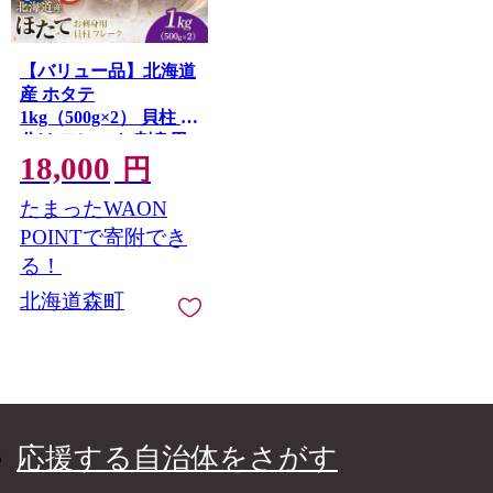
【バリュー品】北海道
産 ホタテ
1kg（500g×2） 貝柱 小
分け フレーク 刺身用
18,000
冷凍＜海鮮問屋 株式
円
会社 瑞宝＞ 小分け
たまったWAON
森町 ほたて 帆立 ホタ
テ 海産物 魚貝類 おつ
POINTで寄附でき
まみ 海鮮丼 魚介類 貝
る！
柱 ふるさと納税 北海
北海道森町
道 訳あり mr1-1258
応援する自治体をさがす