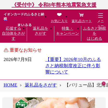
《受付中》 令和8年熊本地震緊急支援
イオンカードのふるさと納
税
お気に入り
返礼品カート
メニ
ュー
応援する
返礼品を
特集・
ふるさと納税
自治体をさが
さがす
キャンペーン
を
す
はじめる
重要なお知らせ
2026年7月9日
【重要】2026年10月のふる
さと納税制度改正に伴う影
響について
HOME
返礼品をさがす
【バリュー品】北海道産