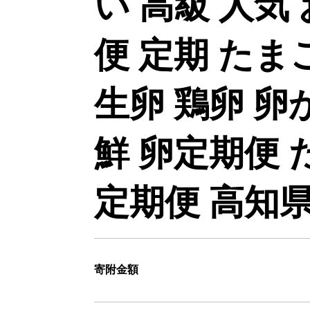
い 高級 人気
便 定期 たまご
生卵 鶏卵 卵
鮮 卵定期便 
定期便 高知県
寄附金額