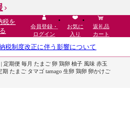
援
納税を
会員登録・
お気に
返礼品
る
ログイン
入り
カート
さと納税制度改正に伴う影響について
定期便 毎月 たまご 卵 鶏卵 柚子 風味 赤玉
 たまご タマゴ tamago 生卵 鶏卵 卵かけご