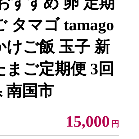
 おすすめ 卵 定期
 タマゴ tamago
かけご飯 玉子 新
たまご定期便 3回
 南国市
15,000
円