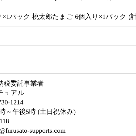
×1パック 桃太郎たまご 6個入り×1パック (計1
納税委託事業者
チュアル
0-1214
時～午後5時 (土日祝休み)
118
rusato-supports.com