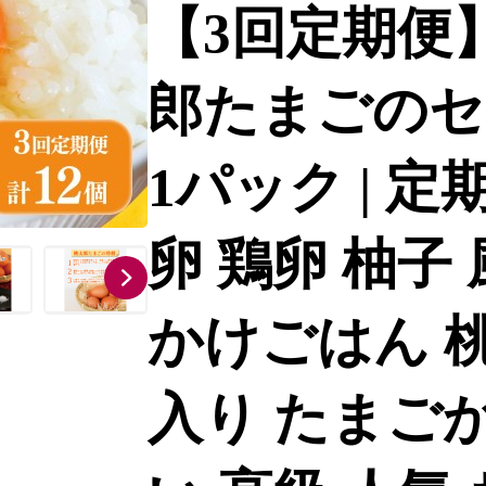
【3回定期便
郎たまごのセ
1パック | 定
卵 鶏卵 柚子
かけごはん 桃
入り たまごか