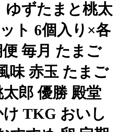
】ゆずたまと桃太
ット 6個入り×各
期便 毎月 たまご
 風味 赤玉 たまご
太郎 優勝 殿堂
け TKG おいし