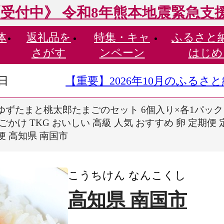
受付中》 令和8年熊本地震緊急支
体
返礼品を
特集・
キャ
ふるさと
さがす
ンペーン
はじめ
9日
【重要】2026年10月のふる
ずたまと桃太郎たまごのセット 6個入り×各1パック | 
け TKG おいしい 高級 人気 おすすめ 卵 定期便 定期
便 高知県 南国市
こうちけん なんこくし
高知県 南国市