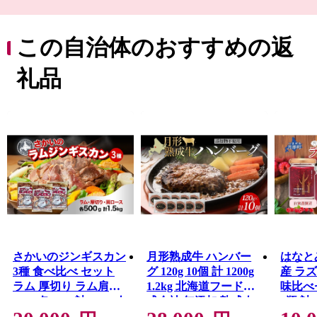
誕生しました。
樺戸集治監は、明治維新後の新政府が全国多数の国事
犯や重罪犯を収容するために、全国で３番目、北海道で
この自治体のおすすめの返
は最初にシベツブト（現在の月形町）に設置されまし
た。
礼品
この集治監の囚人による農地開墾や道路開削などが礎
となり、今日の月形町があります。
月形町は樺戸集治監の設置とともに誕生し、石狩川を母
なる川として、肥沃な耕地と自然環境に恵まれた静かな
農村として発展してきました。
基幹産業は農業で、昭和４０年代半ばには、それまで
稲作中心であった農業に花き栽培が導入され、現在では
メロンやスイカ、トマト、カボチャなどの果菜や野菜の
栽培も盛んに行われています。
ふるさと納税で月形町を応援してくださった方へ、月
形町自慢の品を堪能していただきたいと思います。
さかいのジンギスカン
月形熟成牛 ハンバー
はなと
3種 食べ比べ セット
グ 120g 10個 計 1200g
産 ラ
ラム 厚切り ラム肩ロ
1.2kg 北海道フード株
味比べ
ース 各500g 計1.5kg 肉
式会社 無添加 熟成肉
1瓶 計
焼肉 BBQ ジンギスカ
冷凍 ギフト 詰め合わ
北海道