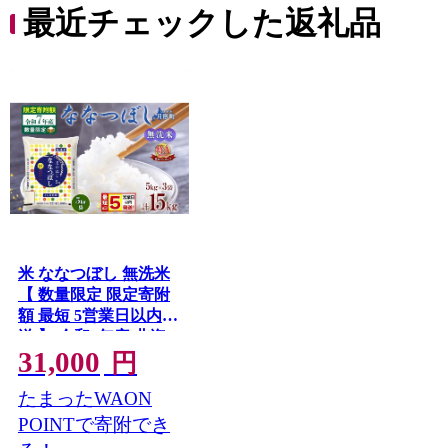
最近チェックした返礼品
米 ななつぼし 無洗米
【 数量限定 限定寄附
額 最短 5営業日以内発
送 】 令和7年産 北海
31,000
道 月形町産
円
15kg(5kg×3袋) 白米 お
たまったWAON
米 こめ コメ おこめ 最
短配送 特A 北海道産
POINTで寄附でき
北海道米