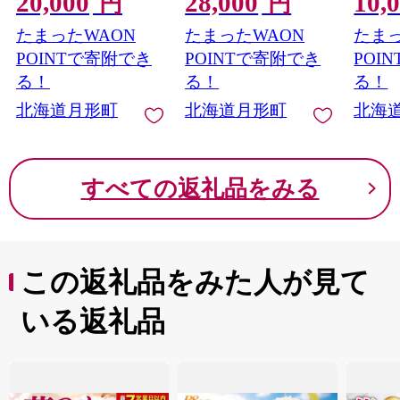
20,000
28,000
10,
円
円
ン 味付き 子羊 お肉 成
せ 和牛 赤身 牛肉 お弁
ベリー
たまったWAON
たまったWAON
たまっ
吉思汗 羊 羊肉 ジビエ
当 ランチ 昼食 夕食 お
ルーツ
詰め合わせ 時短 パー
かず 惣菜 バーベキュ
グルト
POINTで寄附でき
POINTで寄附でき
POI
ティー お取り寄せ 肉
ー 焼肉 キャンプ アウ
ース 
る！
る！
る！
のさかい 酒井畜産 送
トドア【 月形町 】
取り寄
北海道月形町
北海道月形町
北海
料無料 北海道 月形
無料 
すべての返礼品をみる
この返礼品をみた人が見て
いる返礼品