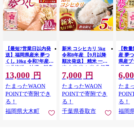
【最短7営業日以内発
新米 コシヒカリ 5kg
【数量
送】福岡県産米 夢つ
令和8年産 【9月以降
産 夢つ
くし 10kg 令和7年産
順次発送】 精米 一等
県産ブラ
※北海道・沖縄・離島
米 白米 米 お米 先行予
(品番:3
13,000
7,000
6,0
は配送不可 |【精米 単
約 数量 限定 こしひか
円
円
一米 単一原料米 7年産
り 5キロ 米5kg ごはん
たまったWAON
たまったWAON
たまっ
国産 お米 ブランド米
こめ コメ はくまい お
5kg × 2 ゆめつくし】
米マイスター 厳選 予
POINTで寄附でき
POINTで寄附でき
POI
CY009_01
約 白飯 ※ okome kome
る！
る！
る！
おむすび おにぎり 国
福岡県大木町
千葉県香取市
福岡
産 飯 おこめ 取り寄せ
弁当 家計応援 千葉県
産 R8 2026年 産 千葉
千葉県 香取市