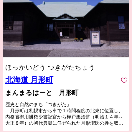
ほっかいどう つきがたちょう
北海道 月形町
まんまるはーと 月形町
歴史と自然のまち「つきがた」
月形町は札幌市から車で１時間程度の北東に位置し、
内務省御用掛権少書記官から樺戸集治監（明治１４年～
大正８年）の初代典獄に任ぜられた月形潔氏の姓を取
り、明治１４年７月１日、空知支庁管内第1号の村として