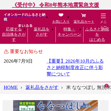
《受付中》 令和8年熊本地震緊急支援
イオンカードのふるさと納
税
お気に入り
返礼品カート
メニ
ュー
応援する
返礼品を
特集・
ふるさと納税
自治体をさが
さがす
キャンペーン
を
す
はじめる
重要なお知らせ
2026年7月9日
【重要】2026年10月のふる
さと納税制度改正に伴う影
響について
HOME
返礼品をさがす
米 ななつぼし 無洗米【