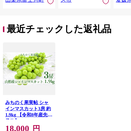
う ブドウ 葡萄 大粒 種
レンジ
なし 先行予約 富士川
県 西
町 10000円 一万円
9000円 九千円
最近チェックした返礼品
みちのく果実帖 シャ
インマスカット3房 約
1.9kg 【令和8年産先行
予約】FS25-151
18,000
円