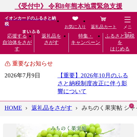
《受付中》 令和8年熊本地震緊急支援
イオンカードのふるさと納
税
お気に入り
返礼品カート
メニ
ュー
応援する
返礼品を
特集・
ふるさと納税
自治体をさが
さがす
キャンペーン
を
す
はじめる
重要なお知らせ
2026年7月9日
【重要】2026年10月のふる
さと納税制度改正に伴う影
響について
HOME
返礼品をさがす
みちのく果実帖 シャイン