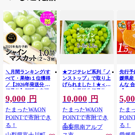
＼月間ランキング(す
★フジテレビ系列「ノ
先行予
べて・果物)１位獲得
ンストップ」で取り上
媛県産
／【2026年発送分 先
げられました！★＜
んな 合
行予約】頬張る幸福
2026年発送先行予約＞
『202
9,000
10,000
5,0
感 〜緑の宝石・ シ
南アルプス市産シャイ
出荷予
円
円
ャインマスカット 〜
ンマスカット1.2kg以
ご自宅
たまったWAON
たまったWAON
たまっ
１ｋｇ以上（２〜３
上（2～3房） クール
マドン
房） フルーツ 山梨県
便発送 ALPAG007
あり 
POINTで寄附でき
POINTで寄附でき
POI
産 果物 くだもの シャ
ツ 高級
る！
る！
る！
山梨県南アルプ
イン マスカット ぶど
産地直
山梨県富士川町
ス市
愛媛