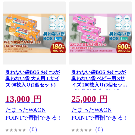
臭わない袋BOS おむつが
臭わない袋BOS おむつが
臭わない袋 大人用 Lサイ
臭わない袋 ベビー用 Sサ
ズ 90枚入り(2個セット)
イズ 200枚入り(3個セット)
ゴミ袋 防臭 生ゴミ ビニー
13,000
25,000
ル袋 赤ちゃん ママ オムツ
円
円
ペット おむつ 臭わない 防
たまったWAON
たまったWAON
臭袋 生ごみ 箱型 セット 小
樽市 北海道
POINTで寄附できる！
POINTで寄附できる！
（0）
（0）