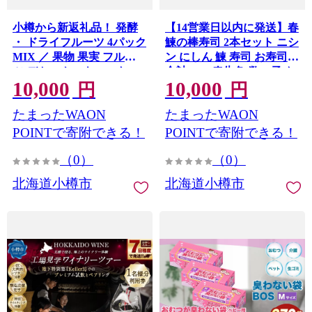
小樽から新返礼品！ 発酵
【14営業日以内に発送】春
・ ドライフルーツ 4パック
鰊の棒寿司 2本セット ニシ
MIX ／ 果物 果実 フルー
ン にしん 鰊 寿司 お寿司
ツ デトックスウォーター
合計295g 春告魚 数の子 な
10,000
10,000
北海道 小樽市 冷蔵
なつぼし 北海道 小樽市
円
円
たまったWAON
たまったWAON
POINTで寄附できる！
POINTで寄附できる！
（0）
（0）
北海道小樽市
北海道小樽市