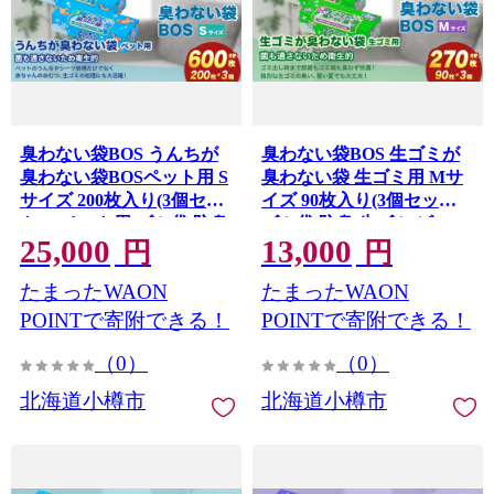
臭わない袋BOS うんちが
臭わない袋BOS 生ゴミが
臭わない袋BOSペット用 S
臭わない袋 生ゴミ用 Mサ
サイズ 200枚入り(3個セッ
イズ 90枚入り(3個セット)
ト) ペット用 ゴミ袋 防臭
ゴミ袋 防臭 生ゴミ ビニー
25,000
13,000
生ゴミ ビニール袋 防臭 ペ
ル袋 赤ちゃん おむつ ペッ
円
円
ット 赤ちゃん おむつ 防臭
ト 防臭袋 セット 小樽市 北
たまったWAON
たまったWAON
袋 臭わない セット 小樽市
海道
北海道
POINTで寄附できる！
POINTで寄附できる！
（0）
（0）
北海道小樽市
北海道小樽市