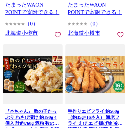
たまったWAON
たまったWAON
海道 小樽市 【決済より7日
程度で発送】
POINTで寄附できる！
POINTで寄附できる！
（0）
（0）
北海道小樽市
北海道小樽市
『本ちゃん』 数の子たっ
手作りエビフライ 約560g
ぷり わさび漬け 約190g 4
（約35g×16本入） 海老フ
個入 計約760g 酒粕 数の子
ライ えび エビ 揚げ物 冷凍