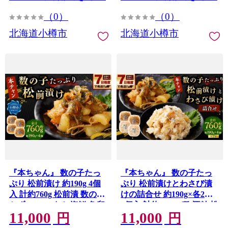
（0）
（0）
北海道小樽市
北海道小樽市
『本ちゃん』 数の子たっ
『本ちゃん』 数の子たっ
ぷり 松前漬け 約190g 4個
ぷり 松前漬けとわさび漬
入 計約760g 松前漬 数の子
けの詰合せ 約190g×各2個
かずのこ つまみ 海鮮 魚卵
4個入 計約760g 2種 酒粕 松
11,000
11,000
魚 魚介 北海道 小樽市 【決
前漬け 数の子 かずのこ つ
円
円
済より7日程度で発送】
まみ 海鮮 魚卵 魚 魚介 北