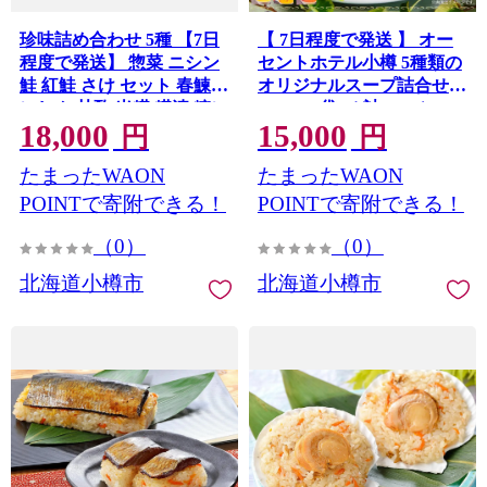
珍味詰め合わせ 5種 【7日
【 7日程度で発送 】 オー
程度で発送】 惣菜 ニシン
セントホテル小樽 5種類の
鮭 紅鮭 さけ セット 春鰊
オリジナルスープ詰合せ
にしん 甘酢 米糀 糀漬 糠に
160g × 5袋 （ 計800g ） ス
18,000
15,000
しん 冷凍 小樽市 北海道
ープ オリジナルスープ オ
円
円
リジナル スープセット セ
たまったWAON
たまったWAON
ット 飲み比べ ギフト とう
もろこし かぼちゃ じゃが
POINTで寄附できる！
POINTで寄附できる！
いも たまねぎ にんじん 詰
（0）
（0）
め合わせ プレゼント レト
ルト食品
北海道小樽市
北海道小樽市