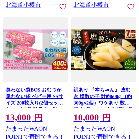
北海道小樽市
北海道小樽市
臭わない袋BOS おむつが
訳あり 『本ちゃん』 皮む
臭わない袋 ベビー用 SSサ
き 塩数の子 計約600g （約
イズ 200枚入り(2個セッ
300g×2個）ワケあり 数の
ト) ゴミ袋 防臭 生ゴミ
子 かずのこ つまみ 海鮮 魚
13,000
10,000
ビニール袋 赤ちゃん おむ
卵 魚 魚介 北海道 小樽市
円
円
つ ペット 臭わない 防臭袋
【決済より7日程度で発
たまったWAON
たまったWAON
ごみ袋 セット 小樽市 北海
送】
道
POINTで寄附できる！
POINTで寄附できる！