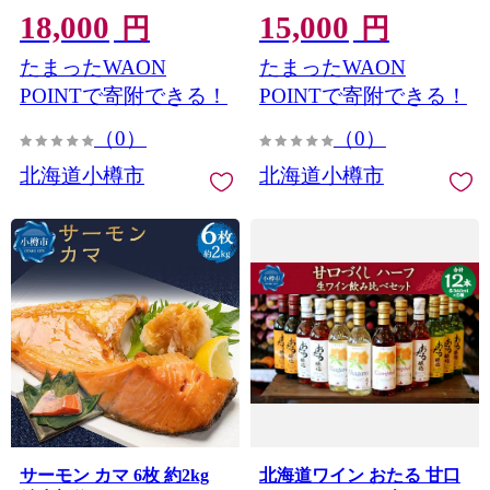
18,000
15,000
若鶏 唐揚げ 冷凍
円
円
たまったWAON
たまったWAON
POINTで寄附できる！
POINTで寄附できる！
（0）
（0）
北海道小樽市
北海道小樽市
サーモン カマ 6枚 約2kg
北海道ワイン おたる 甘口