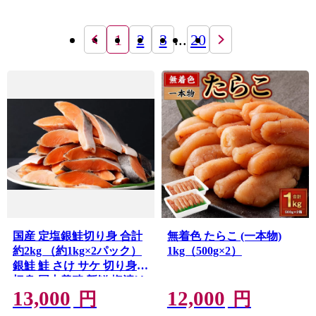
1
2
3
...
20
国産 定塩銀鮭切り身 合計
無着色 たらこ (一本物)
約2kg （約1kg×2パック）
1kg（500g×2）
銀鮭 鮭 さけ サケ 切り身
切身 国内養殖 新鮮 塩漬け
13,000
12,000
冷凍
円
円