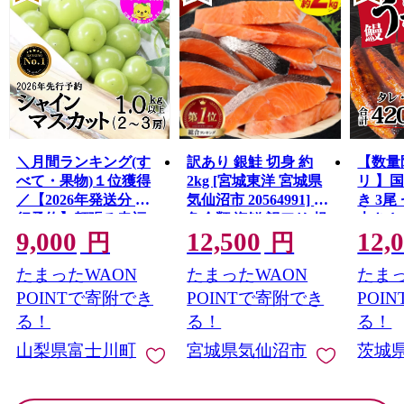
＼月間ランキング(す
訳あり 銀鮭 切身 約
【数量
べて・果物)１位獲得
2kg [宮城東洋 宮城県
リ 】
／【2026年発送分 先
気仙沼市 20564991] 鮭
き 3尾 
行予約】頬張る幸福
魚介類 海鮮 訳アリ 規
大きさ
9,000
12,500
12,
感 〜緑の宝石・ シ
格外 不揃い さけ サケ
レ・山
円
円
ャインマスカット 〜
鮭切身 シャケ 切り身
鰻 ふ
たまったWAON
たまったWAON
たまっ
１ｋｇ以上（２〜３
冷凍 家庭用 おかず 弁
な重 
房） フルーツ 山梨県
当 支援 サーモン 銀鮭
茨城 
POINTで寄附でき
POINTで寄附でき
POI
産 果物 くだもの シャ
切り身 魚 わけあり
と納税 冷
る！
る！
る！
イン マスカット ぶど
山梨県富士川町
宮城県気仙沼市
茨城
う ブドウ 葡萄 大粒 種
なし 先行予約 富士川
町 10000円 一万円