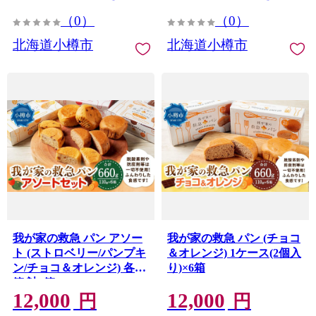
（0）
（0）
北海道小樽市
北海道小樽市
我が家の救急 パン アソー
我が家の救急 パン (チョコ
ト (ストロベリー/パンプキ
＆オレンジ) 1ケース(2個入
ン/チョコ＆オレンジ) 各2
り)×6箱
箱 計6箱
12,000
12,000
円
円