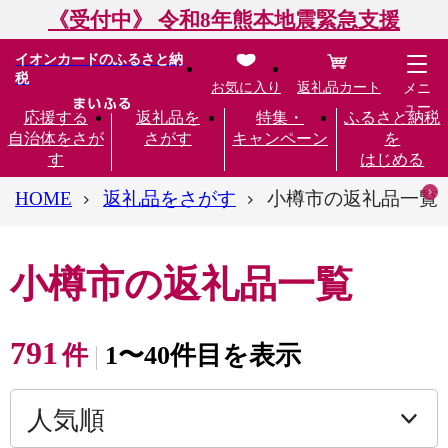
《受付中》 令和8年熊本地震緊急支援
イオンカードのふるさと納
税
お気に入り
返礼品カート
メニ
ュー
応援する
返礼品を
特集・
ふるさと納税
自治体をさが
さがす
キャンペーン
を
す
はじめる
HOME
返礼品をさがす
小樽市の返礼品一覧
小樽市の返礼品一覧
791
件
1〜40件目を表示