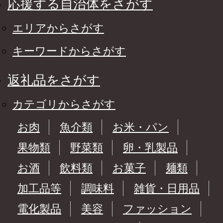
応援する自治体をさがす
エリアからさがす
キーワードからさがす
返礼品をさがす
カテゴリからさがす
お肉
魚介類
お米・パン
果物類
野菜類
卵・乳製品
お酒
飲料類
お菓子
麺類
加工品等
調味料
雑貨・日用品
電化製品
美容
ファッション