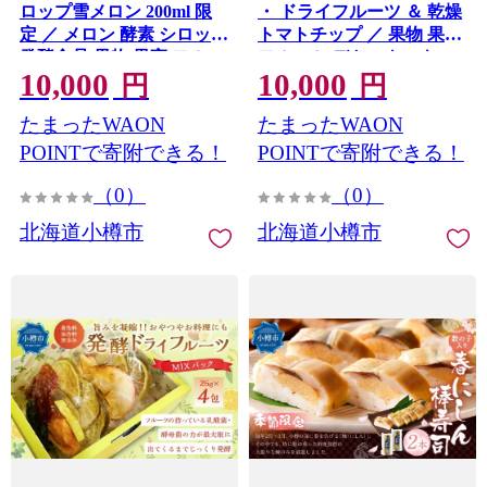
ロップ雪メロン 200ml 限
・ ドライフルーツ ＆ 乾燥
定 ／ メロン 酵素 シロップ
トマトチップ ／ 果物 果実
発酵食品 果物 果実 フルー
フルーツ デトックスウォ
10,000
10,000
ツ デトックスウォーター
ーター 野菜 トマト 野菜チ
円
円
北海道 小樽市 常温
ップ おやつ 料理 北海道 小
たまったWAON
たまったWAON
樽市 冷蔵
POINTで寄附できる！
POINTで寄附できる！
（0）
（0）
北海道小樽市
北海道小樽市