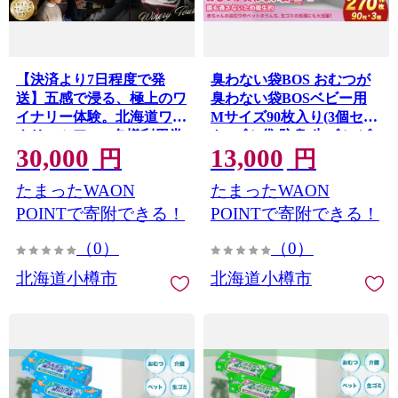
【決済より7日程度で発
臭わない袋BOS おむつが
送】五感で浸る、極上のワ
臭わない袋BOSベビー用
イナリー体験。北海道ワイ
Mサイズ90枚入り(3個セッ
ナリーツアー 1名様利用券
ト) ゴミ袋 防臭 生ゴミ ビ
30,000
13,000
～地下特別室『Keller3』
ニール袋 赤ちゃん おむつ
円
円
でのプレミアム試飲とペア
ペット 防臭袋 臭わない ご
たまったWAON
たまったWAON
リング～ ツアー ワイナリ
み袋 セット 小樽市 北海道
ー ワイン 酒 お酒 洋酒 北
POINTで寄附できる！
POINTで寄附できる！
海道 小樽市
（0）
（0）
北海道小樽市
北海道小樽市