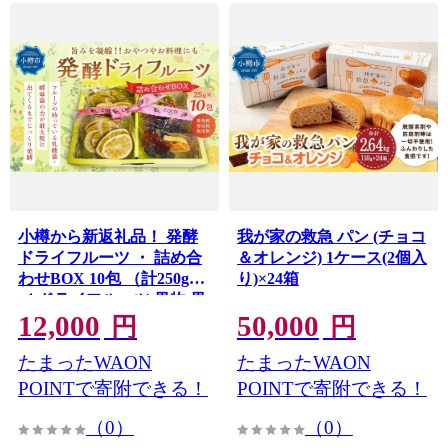
小樽から新返礼品！ 発酵
我が家の救急 パン (チョコ
ドライフルーツ ・ 詰め合
＆オレンジ) 1ケース(2個入
わせBOX 10包 （計250g）
り)×24箱
／ ドライフルーツ 果物 果
12,000
50,000
実 フルーツ デトックスウ
円
円
ォーター 北海道 小樽市 冷
たまったWAON
たまったWAON
蔵
POINTで寄附できる！
POINTで寄附できる！
（0）
（0）