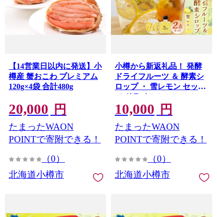
【14営業日以内に発送】小
小樽から新返礼品！ 発酵
樽産 蟹おこわ プレミアム
ドライフルーツ ＆ 酵素シ
120g×4袋 合計480g
ロップ ・ 雪レモン セット
／ ドライフルーツ フルー
20,000
10,000
ツ酵素シロップ 酵素 シロ
円
円
ップ 果物 果実 フルーツ レ
たまったWAON
たまったWAON
モン デトックスウォータ
ー 北海道 小樽市 冷蔵
POINTで寄附できる！
POINTで寄附できる！
（0）
（0）
北海道小樽市
北海道小樽市