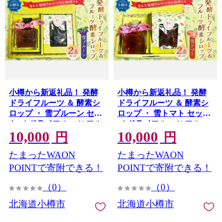
小樽から新返礼品！ 発酵
小樽から新返礼品！ 発酵
ドライフルーツ ＆ 酵素シ
ドライフルーツ ＆ 酵素シ
ロップ ・ 雪プルーン セッ
ロップ ・ 雪トマト セット
ト ／ ドライフルーツ フル
／ ドライフルーツ フルー
10,000
10,000
ーツ酵素シロップ 酵素 シ
ツ酵素シロップ 酵素 シロ
円
円
ロップ 果物 果実 フルーツ
ップ 野菜 トマト とまと デ
たまったWAON
たまったWAON
プルーン デトックスウォ
トックスウォーター 北海
ーター 北海道 小樽市 冷蔵
道 小樽市 冷蔵
POINTで寄附できる！
POINTで寄附できる！
（0）
（0）
北海道小樽市
北海道小樽市