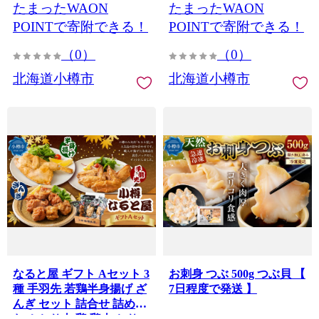
たまったWAON
たまったWAON
POINTで寄附できる！
POINTで寄附できる！
（0）
（0）
北海道小樽市
北海道小樽市
なると屋 ギフト Aセット 3
お刺身 つぶ 500g つぶ貝 【
種 手羽先 若鶏半身揚げ ざ
7日程度で発送 】
んぎ セット 詰合せ 詰め合
わせ とり肉 鶏 鶏肉 とり