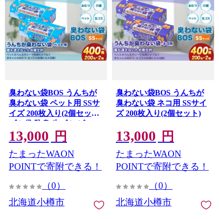
臭わない袋BOS うんちが
臭わない袋BOS うんちが
臭わない袋 ペット用 SSサ
臭わない袋 ネコ用 SSサイ
イズ 200枚入り(2個セット)
ズ 200枚入り(2個セット)
ゴミ袋 防臭 生ゴミ ビニー
13,000
13,000
ル袋 防臭 ペット 赤ちゃん
円
円
おむつ 防臭袋 臭わない 臭
たまったWAON
たまったWAON
くない セット 小樽市 北海
道
POINTで寄附できる！
POINTで寄附できる！
（0）
（0）
北海道小樽市
北海道小樽市