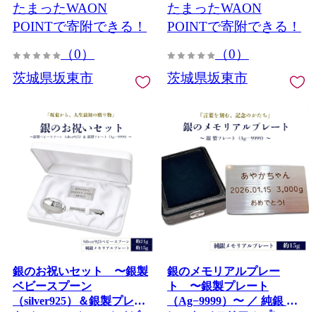
たまったWAON
たまったWAON
脂 やわらかい豚肉 豚汁 肉
ク エコ サステナブル 厚手
巻き 鍋料理 お取り寄せ グ
丈夫 破れにくい 45リット
POINTで寄附できる！
POINTで寄附できる！
ルメ 冷凍保存 家族向け 茨
ル 備蓄 コスパ ストック 日
（0）
（0）
城県 No.907
用品 消耗品 生活雑貨 茨城
県 No.906
茨城県坂東市
茨城県坂東市
銀のお祝いセット 〜銀製
銀のメモリアルプレー
ベビースプーン
ト 〜銀製プレート
（silver925）＆銀製プレー
（Ag−9999）〜 ／ 純銀 プ
ト（Ag−9999）〜 ／ ベビ
レート メモリアルプレー