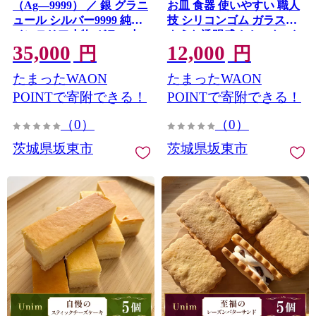
（Ag―9999） ／ 銀 グラニ
お皿 食器 使いやすい 職人
ュール シルバー9999 純銀
技 シリコンゴム ガラスの
インテリア小物 ガラス小
ような透明感 おしゃれ イ
35,000
12,000
瓶 デスクインテリア 高級
ンテリア 贈答品 茨城県
円
円
No.894
感 ミニオブジェ シンプル
たまったWAON
たまったWAON
デザイン ギフト プレゼン
ト おしゃれ雑貨 光反射 置
POINTで寄附できる！
POINTで寄附できる！
き物 上質インテリア 茨城
（0）
（0）
県 No.903
茨城県坂東市
茨城県坂東市