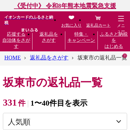
《受付中》 令和8年熊本地震緊急支援
イオンカードのふるさと納
税
お気に入り
返礼品カート
メニ
ュー
応援する
返礼品を
特集・
ふるさと納税
自治体をさが
さがす
キャンペーン
を
す
はじめる
HOME
返礼品をさがす
坂東市の返礼品一覧
坂東市の返礼品一覧
331
件
1〜40件目を表示