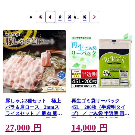
1
2
3
...
9
豚しゃぶ2種セット 極上
再生ゴミ袋リーパック
バラ＆肩ロース 2mmス
45L 200枚（半透明タイ
ライスセット ／ 豚肉 豚し
プ） ／ ごみ袋 半透明 再利
ゃぶ しゃぶしゃぶ用 豚バ
用 エコ 丈夫 再生商品 リサ
27,000
14,000
ラ 肩ロース 食べ比べ スラ
イクル 国内生産 まとめ買
円
円
イス肉 2mmスライス 甘い
い 大容量 再生プラスチッ