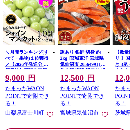
＼月間ランキング(す
訳あり 銀鮭 切身 約
【数量
べて・果物)１位獲得
2kg [宮城東洋 宮城県
リ 】
／【2026年発送分 先
気仙沼市 20564991] 鮭
き 3尾 
行予約】頬張る幸福
魚介類 海鮮 訳アリ 規
大きさ
9,000
12,500
12,
感 〜緑の宝石・ シ
格外 不揃い さけ サケ
レ・山
円
円
ャインマスカット 〜
鮭切身 シャケ 切り身
鰻 ふ
たまったWAON
たまったWAON
たまっ
１ｋｇ以上（２〜３
冷凍 家庭用 おかず 弁
な重 
房） フルーツ 山梨県
当 支援 サーモン 銀鮭
茨城 
POINTで寄附でき
POINTで寄附でき
POI
産 果物 くだもの シャ
切り身 魚 わけあり
と納税 冷
る！
る！
る！
イン マスカット ぶど
山梨県富士川町
宮城県気仙沼市
茨城
う ブドウ 葡萄 大粒 種
なし 先行予約 富士川
町 10000円 一万円