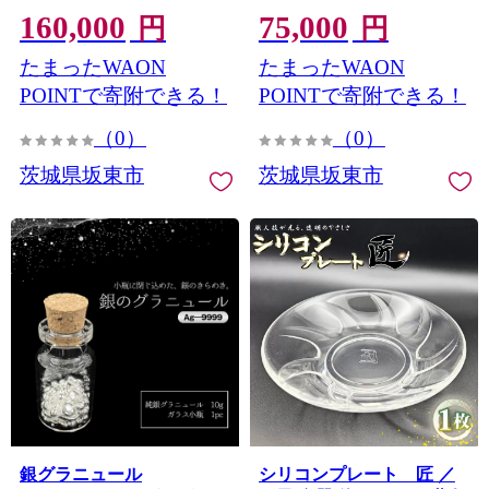
160,000
75,000
ースプーン 銀製ベビース
ト 刻印 記念品 名入れ オー
円
円
プーン silver925 純銀プレ
ダーメイド 銀製品 シルバ
たまったWAON
たまったWAON
ート メモリアルプレート
ー9999 誕生日プレゼント
名入れ 出産祝い 誕生記念
結婚記念日 還暦祝い メッ
POINTで寄附できる！
POINTで寄附できる！
初孫ギフト お食い初め 記
セージプレート ギフト 記
（0）
（0）
念品 オーダーメイド シル
念ギフト 高級感 インテリ
バーギフト 高級感 刻印 ギ
ア 保管用 贈答用 茨城県
茨城県坂東市
茨城県坂東市
No.904
フトセット 赤ちゃん 記念
ギフト 贈答用 茨城県
No.905
銀グラニュール
シリコンプレート 匠 ／