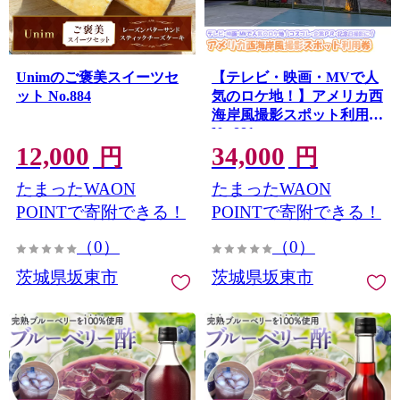
Unimのご褒美スイーツセ
【テレビ・映画・MVで人
ット No.884
気のロケ地！】アメリカ西
海岸風撮影スポット利用券
No.881
12,000
34,000
円
円
たまったWAON
たまったWAON
POINTで寄附できる！
POINTで寄附できる！
（0）
（0）
茨城県坂東市
茨城県坂東市