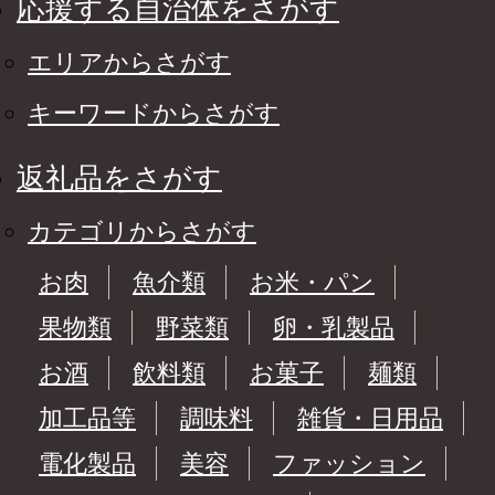
応援する自治体をさがす
エリアからさがす
キーワードからさがす
返礼品をさがす
カテゴリからさがす
お肉
魚介類
お米・パン
果物類
野菜類
卵・乳製品
お酒
飲料類
お菓子
麺類
加工品等
調味料
雑貨・日用品
電化製品
美容
ファッション