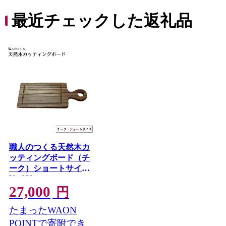
ち 長
便利 
最近チェックした返礼品
コ ト
ー 人
職人のつくる天然木カ
ッティングボード（チ
ーク）ショートサイズ
No.829
27,000
円
たまったWAON
POINTで寄附でき