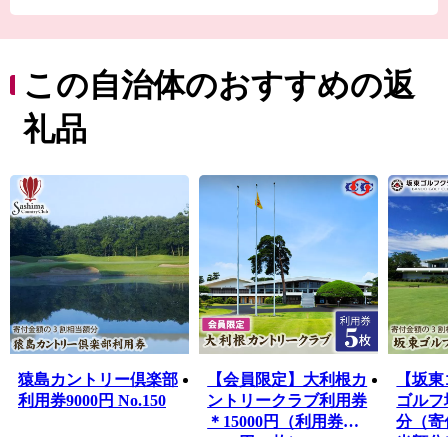
茨城県の南西部に位置し、利根川を挟んで千葉県野田市
と接し、茨城県への玄関口となっています。首都５０ｋ
ｍ圏に位置し、全域が首都圏近郊整備地帯に指定されて
います。
この自治体のおすすめの返
中心部は猿島台地と呼ばれる平坦な台地で、田・畑地が
広がるなか多くの平地林や白鳥の飛来で有名な菅生沼な
礼品
ど、良好な自然が残されています。
主要な産業である農業では、温暖な気候と首都圏への地
理的条件を生かして生鮮野菜の栽培が盛んです。
気候に恵まれほとんどの野菜が栽培されていますが、 特
に、レタス、夏ネギは茨城県の銘柄指定産地を受けるブ
ランド品として市場でも人気となっています。
また、生糸とともに江戸末期から 明治初期にかけて重要
な輸出品目の一つに数えられたさしま茶も香りが強くコ
クがあると評判です。
猿島カントリー倶楽部
【会員限定】大利根カ
【坂東
利用券9000円 No.150
ントリークラブ利用券
ゴルフ
＊15000円（利用券
分（寄
3000円×5枚） No.159
当額分）