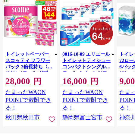
トイレットペーパー
0016-10-09 エリエール
トイレ
スコッティ フラワー
トイレットティシュー
72ロール
パック 3倍長持ち〈香
コンパクトシングル 8
6パック
り付〉4ロール(ダブ
ロール×8パック 64ロ
100m
28,000
16,000
9,0
ル)×12パック 日用品
ール 1.5倍巻 82.5m
FSC
円
円
最短翌日発送 [スコッ
トイレットペーパー
長巻タ
たまったWAON
たまったWAON
たまっ
ティ フラワーパック
シングル パルプ100％
100％
トイレットペーパー
香りつき 日用品 消耗
防災 
POINTで寄附でき
POINTで寄附でき
POI
日本製紙クレシア] 秋
品 備蓄
ペーパ
る！
る！
る！
田県秋田市
川県 
秋田県秋田市
静岡県富士宮市
神奈
トペー
活雑貨
れっと