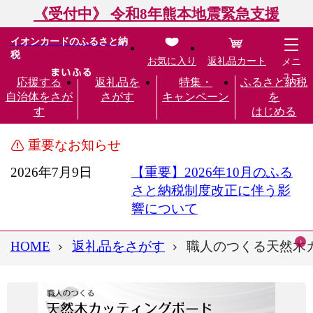
《受付中》 令和8年熊本地震緊急支援
イオンカードのふるさと納
税
お気に入り
返礼品カート
メニ
ュー
応援する
返礼品を
特集・
ふるさと納税
自治体をさが
さがす
キャンペーン
を
す
はじめる
重要なお知らせ
2026年7月9日
【重要】2026年10月のふる
さと納税制度改正に伴う影
響について
HOME
返礼品をさがす
職人のつくる天然木カ