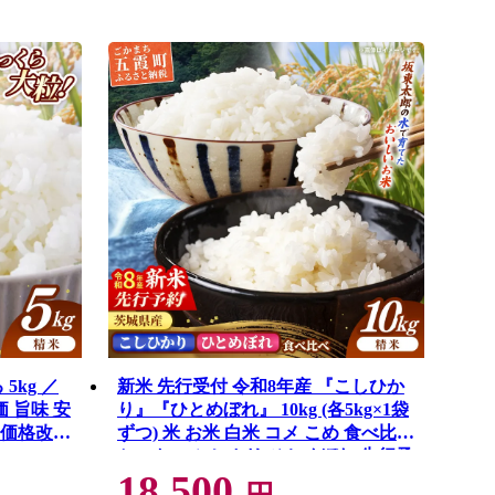
5kg ／
新米 先行受付 令和8年産 『こしひか
価 旨味 安
り』『ひとめぼれ』 10kg (各5kg×1袋
【価格改定
ずつ) 米 お米 白米 コメ こめ 食べ比べ
セット コシヒカリ ひとめぼれ 先行予
18,500
約 2026年 人気 家計応援 単一米 茨城