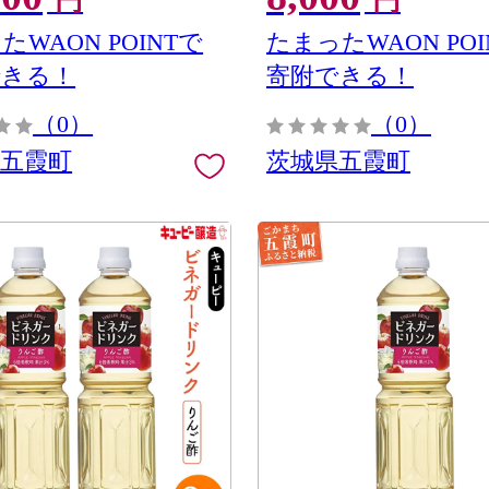
円
円
霞町 N
たWAON POINTで
たまったWAON POI
できる！
寄附できる！
（0）
（0）
県五霞町
茨城県五霞町