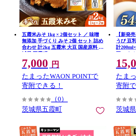
五霞米みそ 1kg × 2個セット ／ 味噌
【新発売
無添加 手づくり みそ 2個 セット 詰め
うび 豆
合わせ 計2kg 五霞米 大豆 国産原料 茨
計200m
城県 五霞町
豆 ユキ
7,000
15,
豆 ソイミ
円
やつ デ
城県 五
たまったWAON POINTで
たまっ
寄附できる！
寄附
（0）
茨城県五霞町
茨城