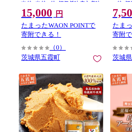
米 特A米 特A 特A評価 旨味 安心 美味
A 特A評
15,000
7,5
しい 茨城県 五霞町
五霞町
円
たまったWAON POINTで
たまっ
寄附できる！
寄附
（0）
茨城県五霞町
茨城