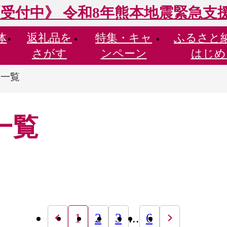
受付中》 令和8年熊本地震緊急支
体
返礼品を
特集・
キャ
ふるさと
さがす
ンペーン
はじめ
品一覧
一覧
1
2
3
...
6