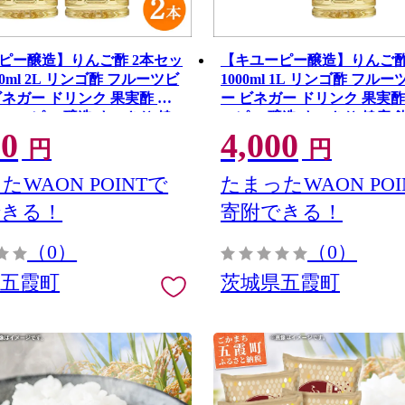
ピー醸造】りんご酢 2本セッ
【キユーピー醸造】りんご酢 
000ml 2L リンゴ酢 フルーツビ
1000ml 1L リンゴ酢 フル
ビネガー ドリンク 果実酢 酢
ー ビネガー ドリンク 果実酢
キューピー 醸造 すっきり 健
ーピー 醸造 すっきり 健康 
00
4,000
やすい 茨城県 五霞町
い 茨城県 五霞町
円
円
たWAON POINTで
たまったWAON POI
できる！
寄附できる！
（0）
（0）
県五霞町
茨城県五霞町