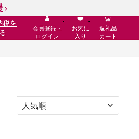
援
納税を
会員登録・
お気に
返礼品
る
ログイン
入り
カート