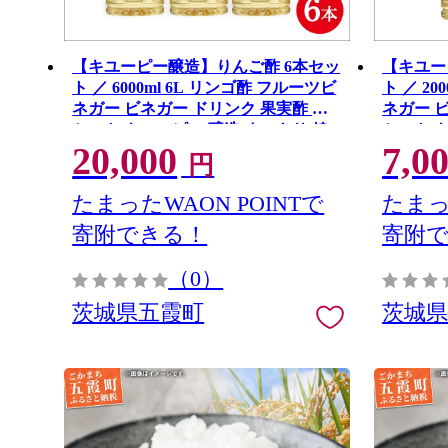
【キユーピー醸造】りんご酢 6本セッ
【キユー
ト ／ 6000ml 6L リンゴ酢 フルーツビ
ト ／ 2
ネガー ビネガー ドリンク 果実酢 酢
ネガー 
セット キューピー 醸造 すっきり 健
セット 
20,000
7,0
康 飲みやすい 茨城県 五霞町
康 飲み
円
たまったWAON POINTで
たまっ
寄附できる！
寄附
（0）
茨城県五霞町
茨城