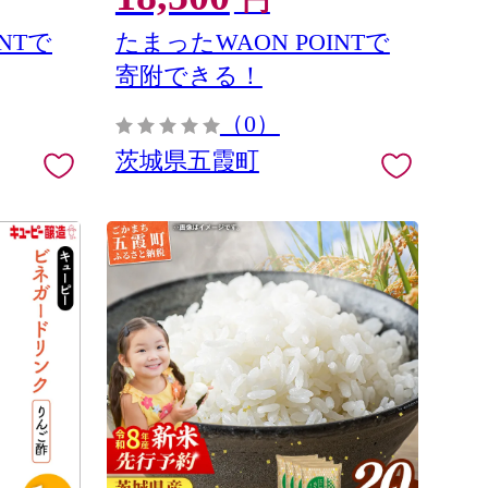
円
県 五霞町
NTで
たまったWAON POINTで
寄附できる！
（0）
茨城県五霞町