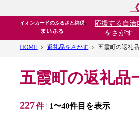
《
応援する
自治
イオンカードのふるさと納税
をさがす
HOME
返礼品をさがす
五霞町の返礼
五霞町の返礼品
227
件
1〜40件目を表示