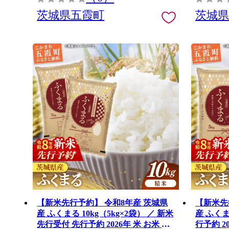
茨城県五霞町
茨城
【新米先行予約】 令和8年産 茨城県
【新米先
産 ふくまる 10kg（5kg×2袋） ／ 新米
産 ふくま
先行受付 先行予約 2026年 米 お米 精
行予約 2