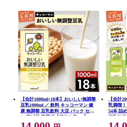
【合計1000ml×18本】おいしい無調整
【合計20
豆乳1000ml ／ 飲料 キッコーマン 健
乳満喫！ 
康 無調整 豆乳飲料 大豆 パック セッ
54本 
ト 茨城県 五霞町【価格改定XB】
豆乳飲料
14,000
14,
大豆 パ