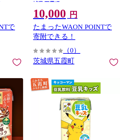
城県 五霞町
10,000
円
NTで
たまったWAON POINTで
寄附できる！
（0）
茨城県五霞町