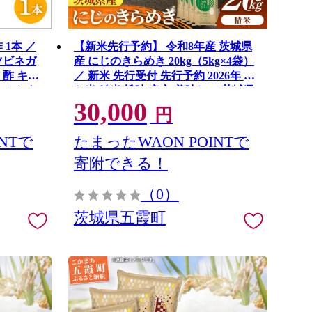
1本 ／
【新米先行予約】 令和8年産 茨城県
ーツビネガ
産 にじのきらめき 20kg（5kg×4袋）
 酢 キュ
／ 新米 先行受付 先行予約 2026年 米
飲みやす
お米 精米 旨味 安心 美味しい 茨城県
30,000
五霞町
円
NTで
たまったWAON POINTで
寄附できる！
（0）
茨城県五霞町