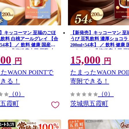
】キッコーマン 至福のごほ
【新発売】キッコーマン 至
乳飲料 白桃アールグレイ 【合
うび 豆乳飲料 濃厚ショコラ
l×54本】 ／ 飲料 健康 国産大
200ml×54本】 ／ 飲料 健康
ホマレ 北海道産大豆 豆乳 大
ユキホマレ 北海道産大豆 豆
000
15,000
ルク パック セット 定番 お
ソイミルク パック セット 定
円
円
ザート 飲み切り おすすめ 茨
つ デザート 飲み切り おすす
霞町
県 五霞町
たWAON POINTで
たまったWAON POI
できる！
寄附できる！
（0）
（0）
県五霞町
茨城県五霞町