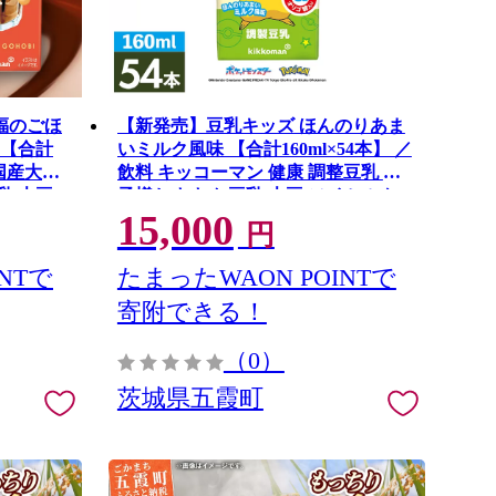
福のごほ
【新発売】豆乳キッズ ほんのりあま
 【合計
いミルク風味 【合計160ml×54本】 ／
 国産大豆
飲料 キッコーマン 健康 調整豆乳 お
乳 大豆
子様おすすめ 豆乳 大豆 ソイミルク
15,000
番 おや
パック セット たんぱく質 カルシウム
円
め 茨城
人気 おやつ 飲み切り おすすめ 茨城
県 五霞町
NTで
たまったWAON POINTで
寄附できる！
（0）
茨城県五霞町