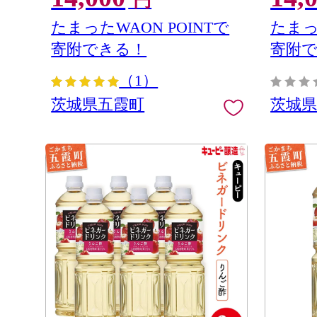
円
茨城県 五
たまったWAON POINTで
たまっ
寄附できる！
寄附
（1）
茨城県五霞町
茨城