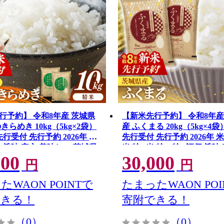
行予約】 令和8年産 茨城県
【新米先行予約】 令和8年産
きらめき 10kg（5kg×2袋）
産 ふくまる 20kg（5kg×4袋
先行受付 先行予約 2026年 米
先行受付 先行予約 2026年 米
 旨味 安心 美味しい 茨城県
米 特A米 特A 特A評価 旨味
000
30,000
しい 茨城県 五霞町
円
円
たWAON POINTで
たまったWAON POI
できる！
寄附できる！
（0）
（0）