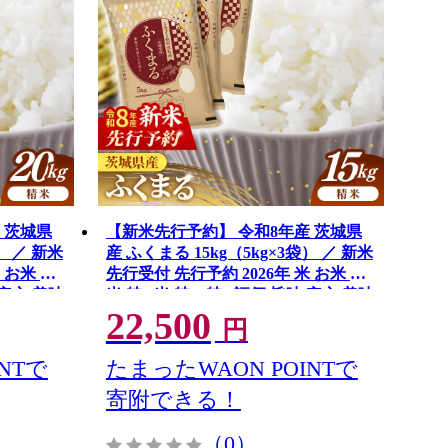
 茨城県
【新米先行予約】 令和8年産 茨城県
） ／ 新米
産 ふくまる 15kg（5kg×3袋） ／ 新米
 お米 精
先行受付 先行予約 2026年 米 お米 精
 安心 美味
米 特A米 特A 特A評価 旨味 安心 美味
22,500
しい 茨城県 五霞町
円
NTで
たまったWAON POINTで
寄附できる！
（0）