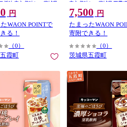
価 旨味 安心 美味しい 茨城県
安心 美味しい 茨城県 五霞町
00
7,500
円
円
たWAON POINTで
たまったWAON POI
できる！
寄附できる！
（0）
（0）
県五霞町
茨城県五霞町