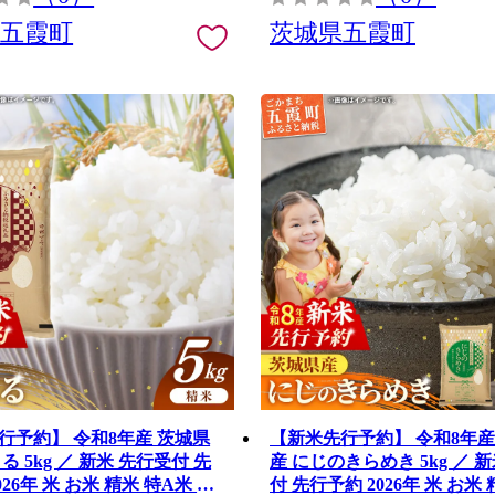
県五霞町
茨城県五霞町
行予約】 令和8年産 茨城県
【新米先行予約】 令和8年産
る 5kg ／ 新米 先行受付 先
産 にじのきらめき 5kg ／ 
026年 米 お米 精米 特A米 特
付 先行予約 2026年 米 お米