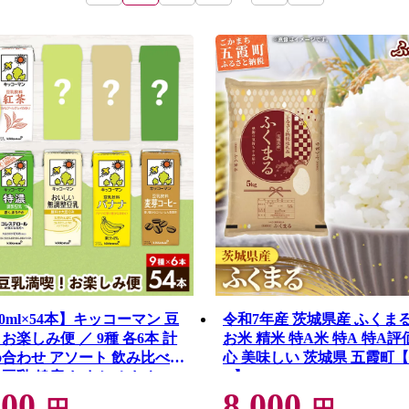
0ml×54本】キッコーマン 豆
令和7年産 茨城県産 ふくまる 
お楽しみ便 ／ 9種 各6本 計
お米 精米 特A米 特A 特A評
詰め合わせ アソート 飲み比べ
心 美味しい 茨城県 五霞町
 豆乳 健康 おまかせ おやつ
X】
000
8,000
ック 定番 飲み切り おすすめ