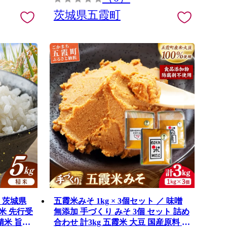
茨城県五霞町
 茨城県
五霞米みそ 1kg × 3個セット ／ 味噌
新米 先行受
無添加 手づくり みそ 3個 セット 詰め
 精米 旨味
合わせ 計3kg 五霞米 大豆 国産原料 茨