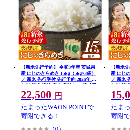
【新米先行予約】 令和8年産 茨城県
【新米先
産 にじのきらめき 15kg（5kg×3袋）
産 にじの
／ 新米 先行受付 先行予約 2026年 米
／ 新米 
お米 精米 旨味 安心 美味しい 茨城県
お米 精米
22,500
15,
五霞町
五霞町
円
たまったWAON POINTで
たまっ
寄附できる！
寄附
（0）