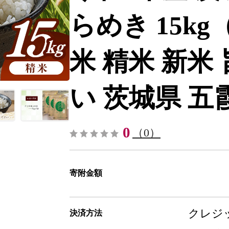
らめき 15kg（
米 精米 新米
い 茨城県 五霞町
0
（0）
寄附金額
クレジッ
決済方法