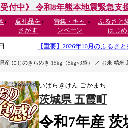
受付中》 令和8年熊本地震緊急支
体
返礼品を
特集・
キャ
ふるさと
さがす
ンペーン
はじめ
9日
【重要】2026年10月のふる
県産 にじのきらめき 15kg（5kg×3袋） ／ お米 精米
いばらきけん ごかまち
茨城県 五霞町
令和7年産 茨