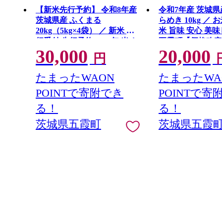
【新米先行予約】 令和8年産
令和7年産 茨城県
茨城県産 ふくまる
らめき 10kg ／ 
20kg（5kg×4袋） ／ 新米 先
米 旨味 安心 美
行受付 先行予約 2026年 米 お
五霞町【価格改定
30,000
20,000
米 精米 特A米 特A 特A評価
円
旨味 安心 美味しい 茨城県 五
霞町
たまったWAON
たまったWA
POINTで寄附でき
POINTで寄
る！
る！
茨城県五霞町
茨城県五霞