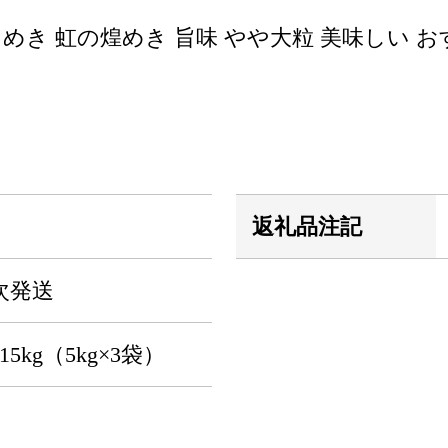
めき 虹の煌めき 旨味 やや大粒 美味しい お
返礼品注記
次発送
kg（5kg×3袋）