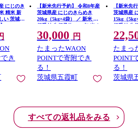
産 にじのき
【新米先行予約】 令和8年産
【新米先行
お米 精米 新
茨城県産 にじのきらめき
茨城県産 
味しい 茨城県
20kg（5kg×4袋） ／ 新米 先
15kg（5k
】
行受付 先行予約 2026年 米 お
行受付 先行
30,000
22,5
米 精米 旨味 安心 美味しい
米 精米 旨
円
円
茨城県 五霞町
茨城県 五
ON
たまったWAON
たまった
附でき
POINTで寄附でき
POIN
る！
る！
町
茨城県五霞町
茨城県
すべての返礼品をみる