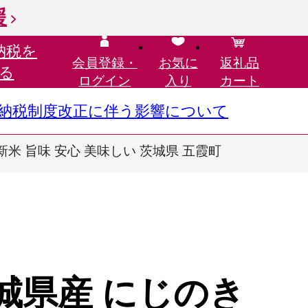
援
納税を
会員登録・
お気に
返礼品
る
ログイン
入り
カート
さと納税制度改正に伴う影響について
 新米 旨味 安心 美味しい 茨城県 五霞町
城県産 にじのき