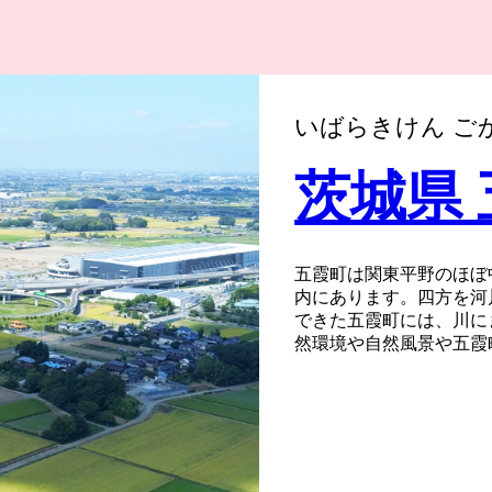
いばらきけん ご
茨城県
五霞町は関東平野のほぼ
内にあります。四方を河
できた五霞町には、川に
然環境や自然風景や五霞