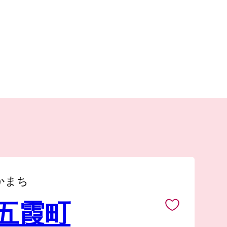
かまち
 五霞町