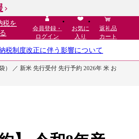
援
納税を
会員登録・
お気に
返礼品
る
ログイン
入り
カート
さと納税制度改正に伴う影響について
） ／ 新米 先行受付 先行予約 2026年 米 お