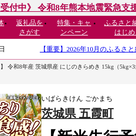
受付中》 令和8年熊本地震緊急支
体
返礼品を
特集・
キャ
ふるさと
さがす
ンペーン
はじめ
9日
【重要】2026年10月のふる
 令和8年産 茨城県産 にじのきらめき 15kg（5kg×3袋
いばらきけん ごかまち
茨城県 五霞町