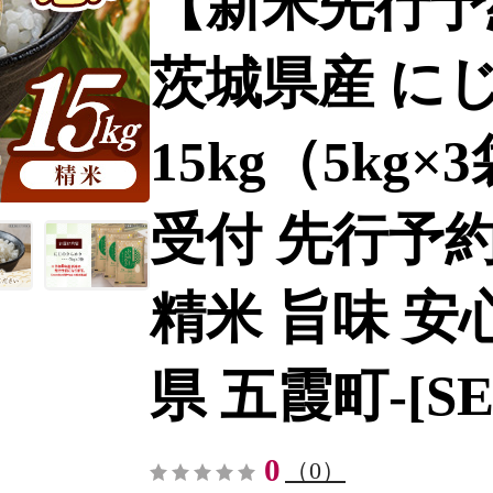
【新米先行予
茨城県産 に
15kg（5kg×
受付 先行予約 
精米 旨味 安
県 五霞町-[SE2
0
（0）