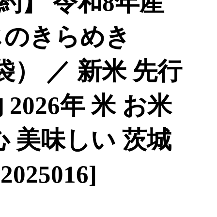
約】 令和8年産
じのきらめき
3袋） ／ 新米 先行
2026年 米 お米
心 美味しい 茨城
025016]