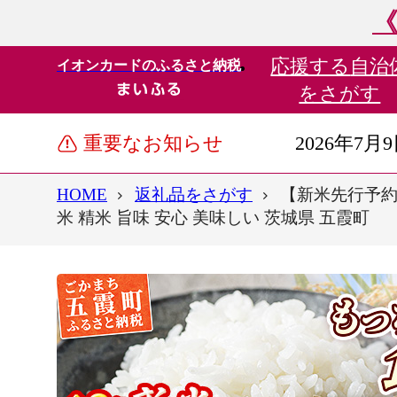
《
応援する
自治
イオンカードのふるさと納税
をさがす
重要なお知らせ
2026年7月
HOME
返礼品をさがす
【新米先行予約】
米 精米 旨味 安心 美味しい 茨城県 五霞町