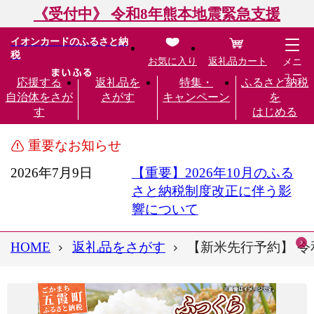
《受付中》 令和8年熊本地震緊急支援
イオンカードのふるさと納
税
お気に入り
返礼品カート
メニ
ュー
応援する
返礼品を
特集・
ふるさと納税
自治体をさが
さがす
キャンペーン
を
す
はじめる
重要なお知らせ
2026年7月9日
【重要】2026年10月のふる
さと納税制度改正に伴う影
響について
HOME
返礼品をさがす
【新米先行予約】 令和8