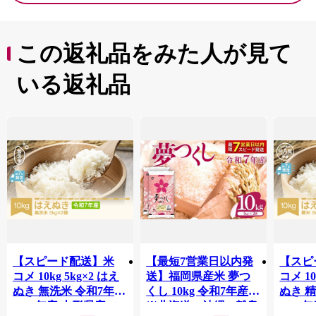
この返礼品をみた人が見て
いる返礼品
【スピード配送】米
【最短7営業日以内発
【スピ
コメ 10kg 5kg×2 はえ
送】福岡県産米 夢つ
コメ 10
ぬき 無洗米 令和7年産
くし 10kg 令和7年産
ぬき 
2025年産 山形県産 tf-
※北海道・沖縄・離島
2025年