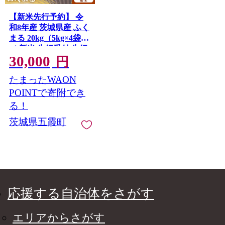
【新米先行予約】 令
和8年産 茨城県産 ふく
まる 20kg（5kg×4袋）
／ 新米 先行受付 先行
30,000
予約 2026年 米 お米 精
円
米 特A米 特A 特A評価
たまったWAON
旨味 安心 美味しい 茨
城県 五霞町
POINTで寄附でき
る！
茨城県五霞町
応援する自治体をさがす
エリアからさがす