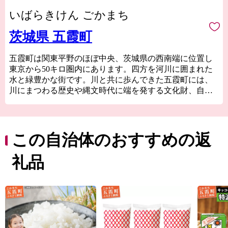
いばらきけん ごかまち
茨城県 五霞町
五霞町は関東平野のほぼ中央、茨城県の西南端に位置し
東京から50キロ圏内にあります。四方を河川に囲まれた
水と緑豊かな街です。川と共に歩んできた五霞町には、
川にまつわる歴史や縄文時代に端を発する文化財、自然
環境や自然風景や五霞町産の食材など様々な魅力があり
ます。
この自治体のおすすめの返
礼品