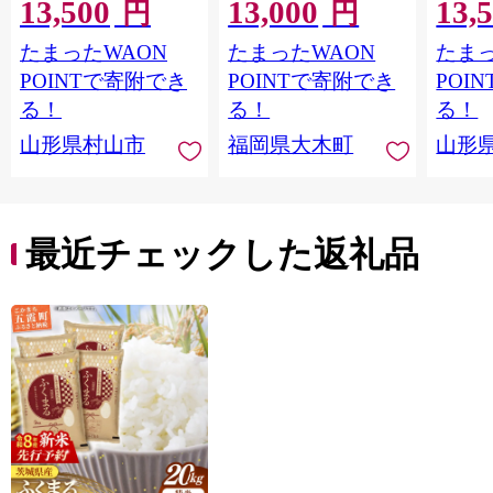
13,500
13,000
13,
hamxa10
hasxa1
は配送不可 |【精米 単
円
円
一米 単一原料米 7年産
たまったWAON
たまったWAON
たまっ
国産 お米 ブランド米
5kg × 2 ゆめつくし】
POINTで寄附でき
POINTで寄附でき
POI
CY009_01
る！
る！
る！
山形県村山市
福岡県大木町
山形
最近チェックした返礼品