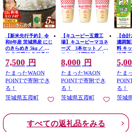
【新米先行予約】 令
【キユーピー五霞工
【合計2
和8年産 茨城県産 にじ
場】キユーピーマヨネ
濃調製豆
のきらめき 5kg ／ 新
ーズ 3本セット ／ マ
料 キ
米 先行受付 先行予約
ヨネーズ 調味料 コク
特濃 
7,500
8,000
5,0
2026年 米 お米 精米 旨
風味 うま味 セット 安
ック 
円
円
味 安心 美味しい 茨城
心 安全 キユーピー 茨
茨城県
たまったWAON
たまったWAON
たまっ
県 五霞町
城県 五霞町【価格改
定】
POINTで寄附でき
POINTで寄附でき
POI
る！
る！
る！
茨城県五霞町
茨城県五霞町
茨城
すべての返礼品をみる