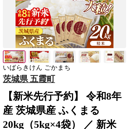
いばらきけん ごかまち
茨城県 五霞町
【新米先行予約】 令和8年
産 茨城県産 ふくまる
20kg（5kg×4袋） ／ 新米