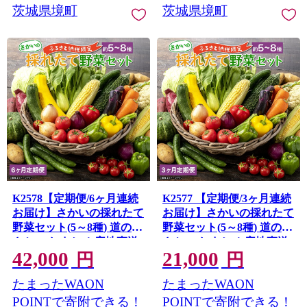
茨城県境町
茨城県境町
K2578【定期便/6ヶ月連続
K2577 【定期便/3ヶ月連続
お届け】さかいの採れたて
お届け】さかいの採れたて
野菜セット(5～8種) 道の駅
野菜セット(5～8種) 道の駅
さかい おまかせ 産地直送
さかい おまかせ 産地直送
42,000
21,000
新鮮
新鮮
円
円
たまったWAON
たまったWAON
POINTで寄附できる！
POINTで寄附できる！