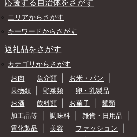
応援する自治体をさがす
エリアからさがす
キーワードからさがす
返礼品をさがす
カテゴリからさがす
お肉
魚介類
お米・パン
果物類
野菜類
卵・乳製品
お酒
飲料類
お菓子
麺類
加工品等
調味料
雑貨・日用品
電化製品
美容
ファッション