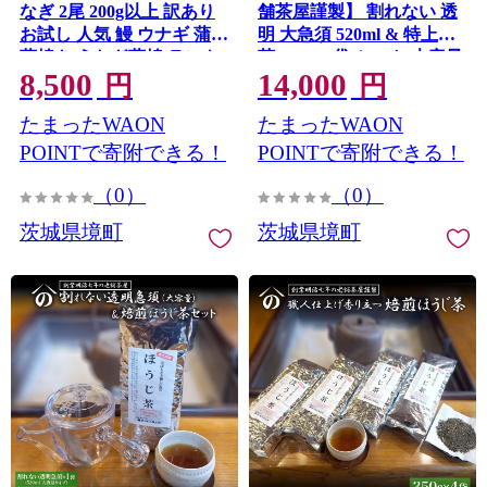
なぎ 2尾 200g以上 訳あり
舗茶屋謹製】 割れない 透
お試し 人気 鰻 ウナギ 蒲焼
明 大急須 520ml & 特上茎
蒲焼き うなぎ蒲焼 ランキ
茶 280g×1袋 セット 大容量
8,500
14,000
ング うな重 ひつまぶし 魚
円
円
K2629
たまったWAON
たまったWAON
POINTで寄附できる！
POINTで寄附できる！
（0）
（0）
茨城県境町
茨城県境町