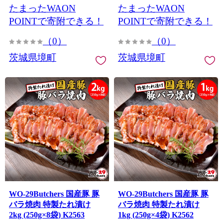
たまったWAON
たまったWAON
POINTで寄附できる！
POINTで寄附できる！
（0）
（0）
茨城県境町
茨城県境町
WO-29Butchers 国産豚 豚
WO-29Butchers 国産豚 豚
バラ焼肉 特製たれ漬け
バラ焼肉 特製たれ漬け
2kg (250g×8袋) K2563
1kg (250g×4袋) K2562