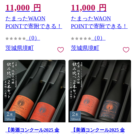
11,000
11,000
円
円
たまったWAON
たまったWAON
POINTで寄附できる！
POINTで寄附できる！
（0）
（0）
茨城県境町
茨城県境町
【美酒コンクール2025 金
【美酒コンクール2025 金