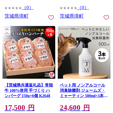
（0）
（0）
茨城県境町
茨城県境町
【茨城県共通返礼品】常陸
ペット用 ノンアルコール
牛 100%使用 手づくり ハ
消臭除菌剤 ジェームズ・
ンバーグ 150g×6個 K2648
ミャーティン 500ml×3本
マーティン JM K2637
17,500
24,600
円
円