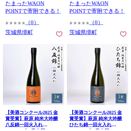
たまったWAON
たまったWAON
POINTで寄附できる！
POINTで寄附できる！
（0）
（0）
茨城県境町
茨城県境町
【美酒コンクール2025 金
【美酒コンクール2025 金
賞受賞】萩原 純米大吟醸
賞受賞】萩原 純米大吟醸
八反錦一回火入れ
ひたち錦一回火入れ
(720ml×1本) 日本酒 K2682
(720ml×1本) 日本酒 K2681