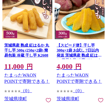
茨城県産 熟成 紅はるか 丸
【スピード便】干し芋
干し芋 500g (250g×2袋) 簡
300g×1袋 お試し 7日以内
易包装 冷蔵 干し芋 K2608
発送 茨城県産 熟成 紅はる
か 簡易包装 冷蔵 ほしいも
11,000
4,000
K2606
円
円
たまったWAON
たまったWAON
POINTで寄附できる！
POINTで寄附できる！
（0）
（0）
茨城県境町
茨城県境町