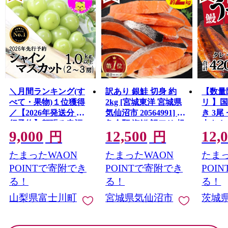
＼月間ランキング(す
訳あり 銀鮭 切身 約
【数量
べて・果物)１位獲得
2kg [宮城東洋 宮城県
リ 】
／【2026年発送分 先
気仙沼市 20564991] 鮭
き 3尾 
行予約】頬張る幸福
魚介類 海鮮 訳アリ 規
大きさ
9,000
12,500
12,
感 〜緑の宝石・ シ
格外 不揃い さけ サケ
レ・山
円
円
ャインマスカット 〜
鮭切身 シャケ 切り身
鰻 ふ
たまったWAON
たまったWAON
たまっ
１ｋｇ以上（２〜３
冷凍 家庭用 おかず 弁
な重 
房） フルーツ 山梨県
当 支援 サーモン 銀鮭
茨城 
POINTで寄附でき
POINTで寄附でき
POI
産 果物 くだもの シャ
切り身 魚 わけあり
と納税 冷
る！
る！
る！
イン マスカット ぶど
山梨県富士川町
宮城県気仙沼市
茨城
う ブドウ 葡萄 大粒 種
なし 先行予約 富士川
町 10000円 一万円