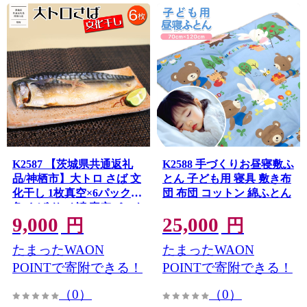
K2587 【茨城県共通返礼
K2588 手づくりお昼寝敷ふ
品/神栖市】大トロ さば 文
とん 子ども用 寝具 敷き布
化干し 1枚真空×6パック
団 布団 コットン 綿ふとん
魚 さば サバ 鯖 真空パック
9,000
25,000
化粧箱 冷凍 一夜干し
円
円
たまったWAON
たまったWAON
POINTで寄附できる！
POINTで寄附できる！
（0）
（0）