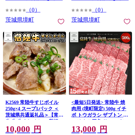
（0）
（0）
茨城県境町
茨城県境町
K2569 常陸牛すじボイル
<最短5日発送> 常陸牛 焼
250g×4 スープ1パック ＜
肉用 (境町限定) 500g イチ
茨城県共通返礼品＞【常陸
ボ トウガラシ ザブトン ミ
牛 牛 牛すじ カレー 贅沢
スジ トモ三角 サーロイン
10,000
13,000
牛肉 スープ 煮込み おで
等 【茨城県共通返礼
円
円
ん】
品】 K2570