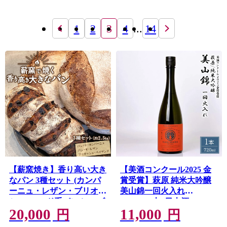
1
2
3
4
...
14
【薪窯焼き】香り高い大き
【美酒コンクール2025 金
なパン 3種セット (カンパ
賞受賞】萩原 純米大吟醸
ーニュ・レザン・ブリオッ
美山錦一回火入れ
シュ) ハード系パン レーズ
(720ml×1本) 日本酒 K2683
20,000
11,000
ン パン セット K2686
円
円