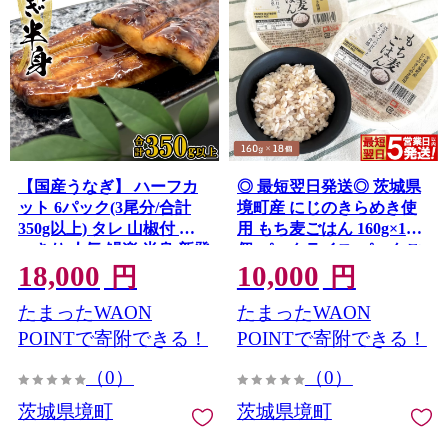
【国産うなぎ】 ハーフカ
◎ 最短翌日発送◎ 茨城県
ット 6パック(3尾分/合計
境町産 にじのきらめき使
350g以上) タレ 山椒付 食
用 もち麦ごはん 160g×18
べきり 人気 鰻楽 半身 新登
個 パックライス パックご
18,000
10,000
場 手軽 便利 K2669
飯 K2633
円
円
たまったWAON
たまったWAON
POINTで寄附できる！
POINTで寄附できる！
（0）
（0）
茨城県境町
茨城県境町