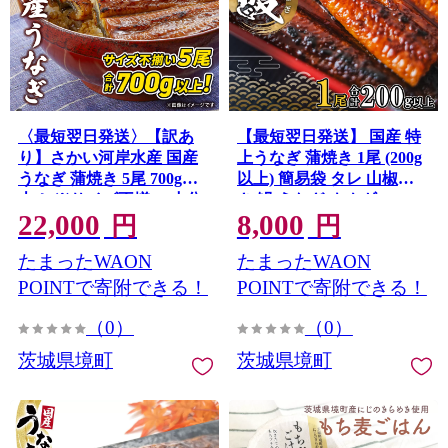
〈最短翌日発送〉【訳あ
【最短翌日発送】 国産 特
り】さかい河岸水産 国産
上うなぎ 蒲焼き 1尾 (200g
うなぎ 蒲焼き 5尾 700g以
以上) 簡易袋 タレ 山椒付
上！ ※サイズ不揃い 小分
き 鰻 うなぎ ウナギ K2671
22,000
8,000
け K2672
円
円
たまったWAON
たまったWAON
POINTで寄附できる！
POINTで寄附できる！
（0）
（0）
茨城県境町
茨城県境町