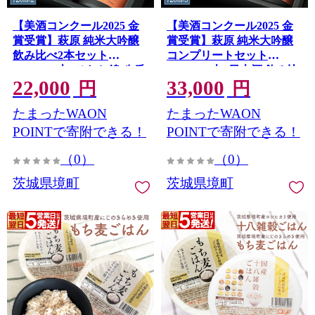
【美酒コンクール2025 金
【美酒コンクール2025 金
賞受賞】萩原 純米大吟醸
賞受賞】萩原 純米大吟醸
飲み比べ2本セット
コンプリートセット
(720ml×2本) ひたち錦 八反
(720ml×3本) 日本酒 飲み比
22,000
33,000
錦 日本酒 K2678
べ 美山錦 ひたち錦 八反錦
円
円
K2677
たまったWAON
たまったWAON
POINTで寄附できる！
POINTで寄附できる！
（0）
（0）
茨城県境町
茨城県境町