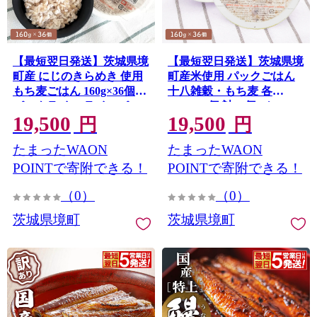
【最短翌日発送】茨城県境
【最短翌日発送】茨城県境
町産 にじのきらめき 使用
町産米使用 パックごはん
もち麦ごはん 160g×36個
十八雑穀・もち麦 各
パックライス ライスパッ
160g×18個 計36個 2ケース
19,500
19,500
ク パックご飯 K2676
パックライス ライスパッ
円
円
ク パックご飯 レトルト
たまったWAON
たまったWAON
K2674
POINTで寄附できる！
POINTで寄附できる！
（0）
（0）
茨城県境町
茨城県境町