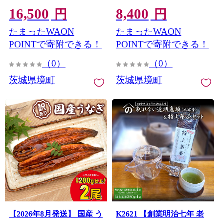
マーティン JM K2636
マーティン JM K2635
16,500
8,400
円
円
たまったWAON
たまったWAON
POINTで寄附できる！
POINTで寄附できる！
（0）
（0）
茨城県境町
茨城県境町
【2026年8月発送】 国産 う
K2621 【創業明治七年 老