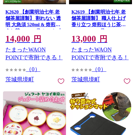
K2620 【創業明治七年 老
K2619 【創業明治七年 老
舗茶屋謹製】 割れない 透
舗茶屋謹製】 職人仕上げ
明 大急須 520ml & 焙煎ほ
香り立つ 焙煎ほうじ茶
うじ茶 350g×1袋 セット 大
1.4kg (350g×4袋)
14,000
13,000
容量
円
円
たまったWAON
たまったWAON
POINTで寄附できる！
POINTで寄附できる！
（0）
（0）
茨城県境町
茨城県境町