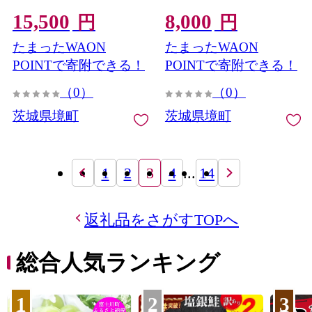
15,500
8,000
円
円
たまったWAON
たまったWAON
POINTで寄附できる！
POINTで寄附できる！
（0）
（0）
茨城県境町
茨城県境町
1
2
3
4
...
14
返礼品をさがすTOPへ
総合人気ランキング
1
2
3