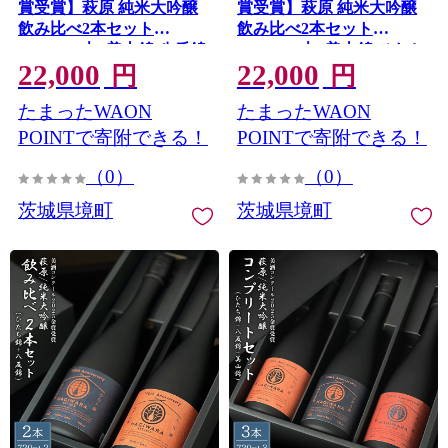
賞受賞】萩原 純米大吟醸
賞受賞】萩原 純米大吟醸
飲み比べ2本セット
飲み比べ2本セット
(720ml×2本) 美山錦 八反錦
(720ml×2本) 美山錦 ひたち
22,000
22,000
日本酒 K2680
錦 日本酒 K2679
円
円
たまったWAON
たまったWAON
POINTで寄附できる！
POINTで寄附できる！
（0）
（0）
茨城県境町
茨城県境町