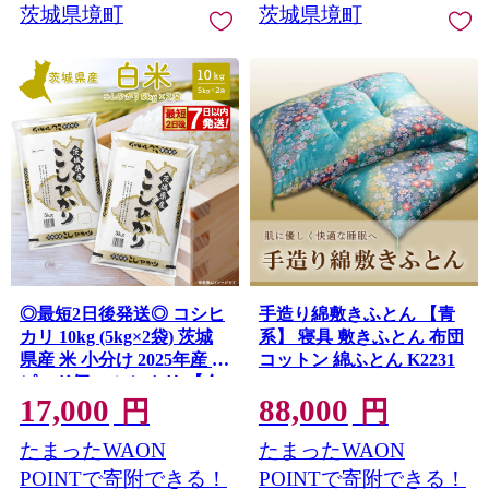
茨城県境町
茨城県境町
◎最短2日後発送◎ コシヒ
手造り綿敷きふとん 【青
カリ 10kg (5kg×2袋) 茨城
系】 寝具 敷きふとん 布団
県産 米 小分け 2025年産 ス
コットン 綿ふとん K2231
ピード便 コシヒカリ 【令
17,000
88,000
和7年産/白米】 K2654
円
円
たまったWAON
たまったWAON
POINTで寄附できる！
POINTで寄附できる！