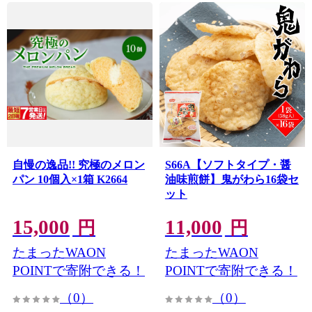
自慢の逸品!! 究極のメロン
S66A【ソフトタイプ・醤
パン 10個入×1箱 K2664
油味煎餅】鬼がわら16袋セ
ット
15,000
11,000
円
円
たまったWAON
たまったWAON
POINTで寄附できる！
POINTで寄附できる！
（0）
（0）