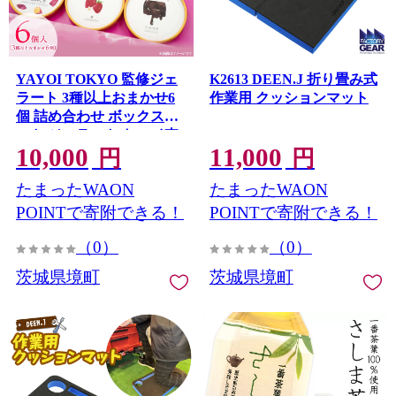
YAYOI TOKYO 監修ジェ
K2613 DEEN.J 折り畳み式
ラート 3種以上おまかせ6
作業用 クッションマット
個 詰め合わせ ボックスセ
ット ジェラート ヤヨイ東
10,000
11,000
京 世界 スイーツ デザート
円
円
贈答 プレゼント アイス 干
たまったWAON
たまったWAON
し芋 K2564
POINTで寄附できる！
POINTで寄附できる！
（0）
（0）
茨城県境町
茨城県境町