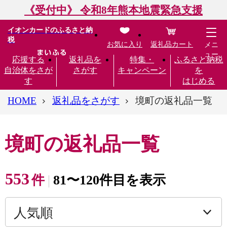
《受付中》 令和8年熊本地震緊急支援
イオンカードのふるさと納
税
お気に入り
返礼品カート
メニ
ュー
応援する
返礼品を
特集・
ふるさと納税
自治体をさが
さがす
キャンペーン
を
す
はじめる
HOME
返礼品をさがす
境町の返礼品一覧
境町の返礼品一覧
553
件
81〜120件目を表示