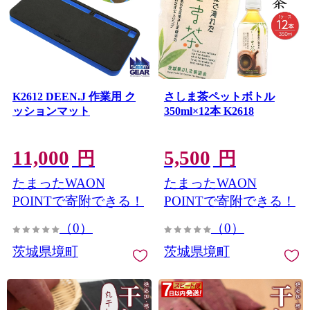
K2612 DEEN.J 作業用 ク
さしま茶ペットボトル
ッションマット
350ml×12本 K2618
11,000
5,500
円
円
たまったWAON
たまったWAON
POINTで寄附できる！
POINTで寄附できる！
（0）
（0）
茨城県境町
茨城県境町