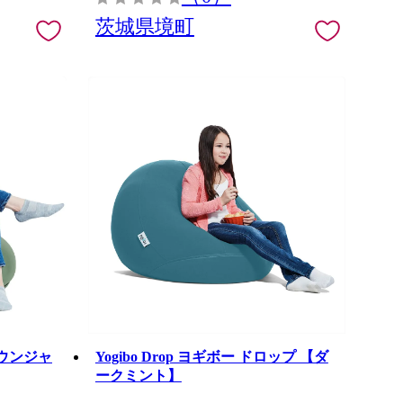
茨城県境町
 ラウンジャ
Yogibo Drop ヨギボー ドロップ 【ダ
ークミント】