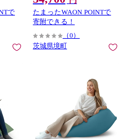
円
NTで
たまったWAON POINTで
寄附できる！
（0）
茨城県境町