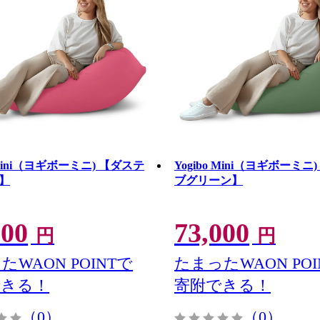
o Mini（ヨギボーミニ) 【ダステ
Yogibo Mini（ヨギボーミニ
】
ブグリーン】
000
73,000
円
円
たWAON POINTで
たまったWAON POI
できる！
寄附できる！
（0）
（0）