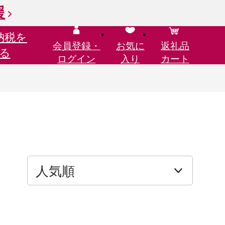
援
納税を
会員登録・
お気に
返礼品
る
ログイン
入り
カート