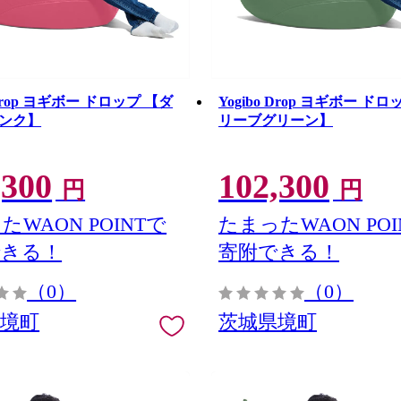
 Drop ヨギボー ドロップ 【ダ
Yogibo Drop ヨギボー ド
ンク】
リーブグリーン】
,300
102,300
円
円
たWAON POINTで
たまったWAON POI
できる！
寄附できる！
（0）
（0）
県境町
茨城県境町