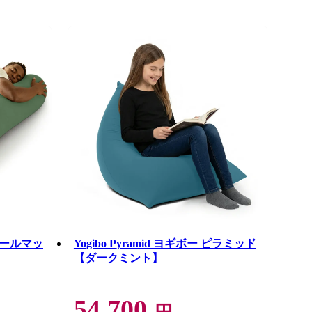
ー ロールマッ
Yogibo Pyramid ヨギボー ピラミッド
【ダークミント】
54,700