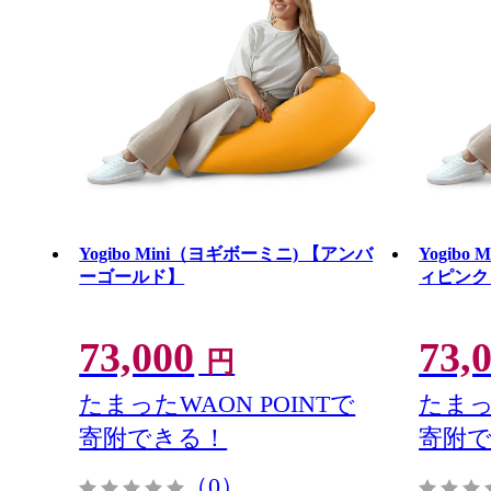
Yogibo Mini（ヨギボーミニ) 【アンバ
Yogib
ーゴールド】
ィピンク
73,000
73,
円
たまったWAON POINTで
たまっ
寄附できる！
寄附
（0）