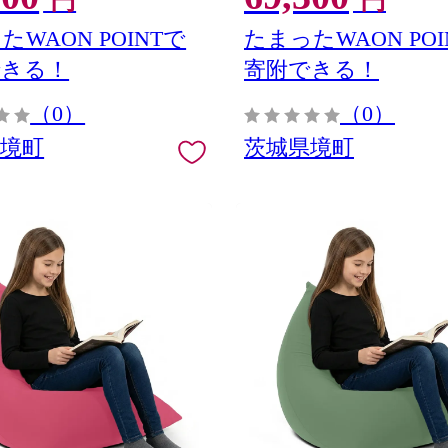
円
円
たWAON POINTで
たまったWAON POI
できる！
寄附できる！
（0）
（0）
県境町
茨城県境町