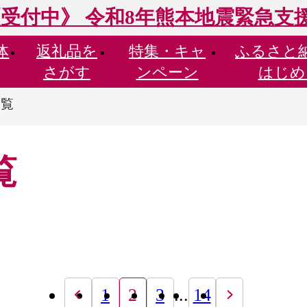
受付中》 令和8年熊本地震緊急支
体
返礼品を
特集・
キャ
ふるさと
さがす
ンペーン
はじめ
一覧
覧
1
2
3
...
14