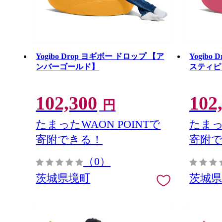
Yogibo Drop ヨギボー ドロップ 【ア
Yogibo
ンバーゴールド】
スティピ
102,300
102
円
たまったWAON POINTで
たまっ
寄附できる！
寄附
（0）
茨城県境町
茨城