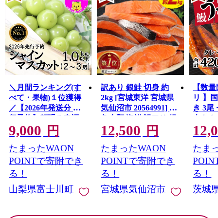
＼月間ランキング(す
訳あり 銀鮭 切身 約
【数量
べて・果物)１位獲得
2kg [宮城東洋 宮城県
リ 】
／【2026年発送分 先
気仙沼市 20564991] 鮭
き 3尾 
行予約】頬張る幸福
魚介類 海鮮 訳アリ 規
大きさ
9,000
12,500
12,
感 〜緑の宝石・ シ
格外 不揃い さけ サケ
レ・山
円
円
ャインマスカット 〜
鮭切身 シャケ 切り身
鰻 ふ
たまったWAON
たまったWAON
たまっ
１ｋｇ以上（２〜３
冷凍 家庭用 おかず 弁
な重 
房） フルーツ 山梨県
当 支援 サーモン 銀鮭
茨城 
POINTで寄附でき
POINTで寄附でき
POI
産 果物 くだもの シャ
切り身 魚 わけあり
と納税 冷
る！
る！
る！
イン マスカット ぶど
山梨県富士川町
宮城県気仙沼市
茨城
う ブドウ 葡萄 大粒 種
なし 先行予約 富士川
町 10000円 一万円