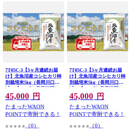
7T05C-3【3ヶ月連続お届
7T05C-3【3ヶ月連続お届
け】北魚沼産コシヒカリ特
け】北魚沼産コシヒカリ特
別栽培米5kg（長岡川口地
別栽培米5kg（長岡川口地
域）【2026年9月発送開
域）【2026年8月発送開
45,000
45,000
始】
始】
円
円
たまったWAON
たまったWAON
POINTで寄附できる！
POINTで寄附できる！
（0）
（0）