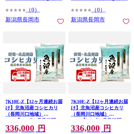
（0）
（0）
新潟県長岡市
新潟県長岡市
7K10E-Z【12ヶ月連続お届
7K10E-Z【12ヶ月連続お届
け】北魚沼産コシヒカリ
け】北魚沼産コシヒカリ
（長岡川口地域）
（長岡川口地域）
10kg【2026年9月発送開
10kg【2026年8月発送開
336,000
336,000
始】
始】
円
円