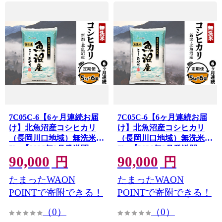
7C05C-6【6ヶ月連続お届
7C05C-6【6ヶ月連続お届
け】北魚沼産コシヒカリ
け】北魚沼産コシヒカリ
（長岡川口地域）無洗米
（長岡川口地域）無洗米
5kg【2026年9月発送開
5kg【2026年8月発送開
90,000
90,000
始】
始】
円
円
たまったWAON
たまったWAON
POINTで寄附できる！
POINTで寄附できる！
（0）
（0）