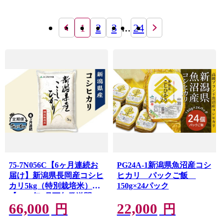
1
2
3
...
24
75-7N056C【6ヶ月連続お
PG24A-1新潟県魚沼産コシ
届け】新潟県長岡産コシヒ
ヒカリ パックご飯
カリ5kg（特別栽培米）
150g×24パック
【2026年8月下旬発送開
66,000
22,000
始】
円
円