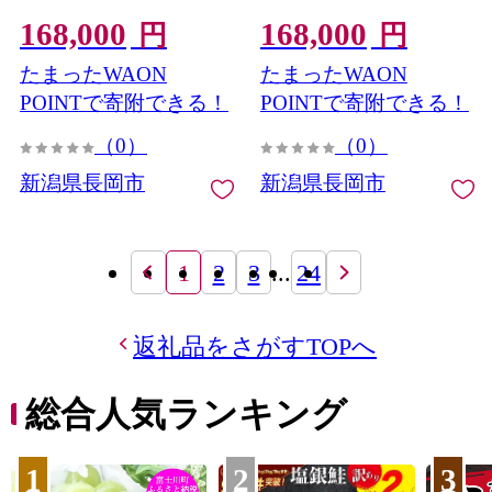
10kg【2026年9月発送開
10kg【2026年8月発送開
168,000
168,000
始】
始】
円
円
たまったWAON
たまったWAON
POINTで寄附できる！
POINTで寄附できる！
（0）
（0）
新潟県長岡市
新潟県長岡市
1
2
3
...
24
返礼品をさがすTOPへ
総合人気ランキング
1
2
3