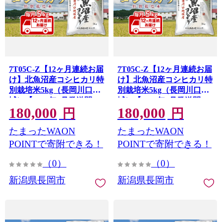
7T05C-Z【12ヶ月連続お届
7T05C-Z【12ヶ月連続お届
け】北魚沼産コシヒカリ特
け】北魚沼産コシヒカリ特
別栽培米5kg（長岡川口地
別栽培米5kg（長岡川口地
域）【2026年9月発送開
域）【2026年8月発送開
180,000
180,000
始】
始】
円
円
たまったWAON
たまったWAON
POINTで寄附できる！
POINTで寄附できる！
（0）
（0）
新潟県長岡市
新潟県長岡市