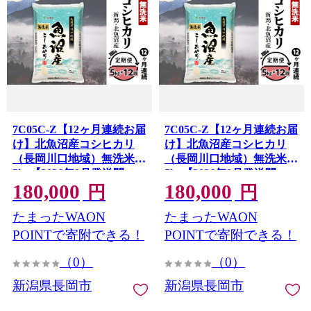
7C05C-Z【12ヶ月連続お届
7C05C-Z【12ヶ月連続お届
け】北魚沼産コシヒカリ
け】北魚沼産コシヒカリ
（長岡川口地域）無洗米
（長岡川口地域）無洗米
5kg【2026年9月発送開
5kg【2026年8月発送開
180,000
180,000
始】
始】
円
円
たまったWAON
たまったWAON
POINTで寄附できる！
POINTで寄附できる！
（0）
（0）
新潟県長岡市
新潟県長岡市