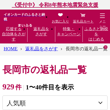
《受付中》 令和8年熊本地震緊急支援
イオンカードのふるさと納
税
お気に入り
返礼品カート
メニ
ュー
応援する
返礼品を
特集・
ふるさと納税
自治体をさが
さがす
キャンペーン
を
す
はじめる
HOME
返礼品をさがす
長岡市の返礼品一覧
長岡市の返礼品一覧
929
件
1〜40件目を表示