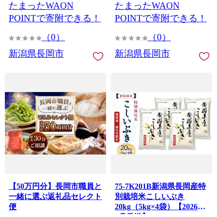
たまったWAON
たまったWAON
POINTで寄附できる！
POINTで寄附できる！
（0）
（0）
新潟県長岡市
新潟県長岡市
【50万円分】長岡市職員と
75-7K201B新潟県長岡産特
一緒に選ぶ返礼品セレクト
別栽培米こしいぶき
便
20kg（5kg×4袋）【2026年
8月発送】