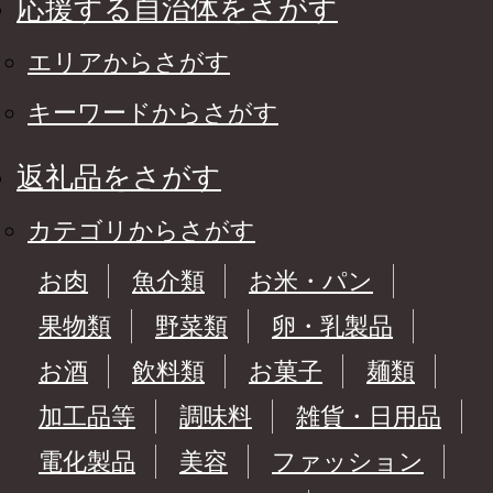
応援する自治体をさがす
エリアからさがす
キーワードからさがす
返礼品をさがす
カテゴリからさがす
お肉
魚介類
お米・パン
果物類
野菜類
卵・乳製品
お酒
飲料類
お菓子
麺類
加工品等
調味料
雑貨・日用品
電化製品
美容
ファッション