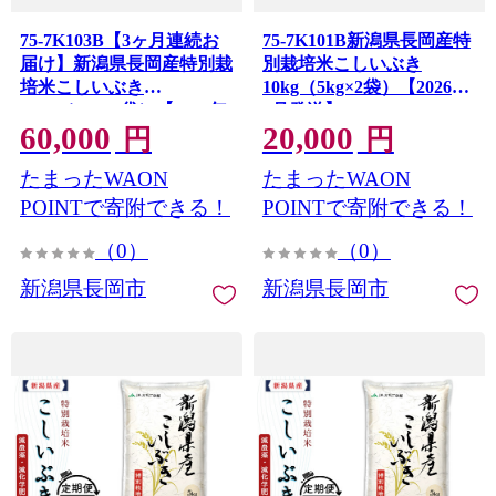
75-7K103B【3ヶ月連続お
75-7K101B新潟県長岡産特
届け】新潟県長岡産特別栽
別栽培米こしいぶき
培米こしいぶき
10kg（5kg×2袋）【2026年
10kg（5kg×2袋）【2026年
8月発送】
60,000
20,000
8月発送開始】
円
円
たまったWAON
たまったWAON
POINTで寄附できる！
POINTで寄附できる！
（0）
（0）
新潟県長岡市
新潟県長岡市