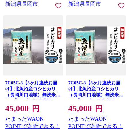
新潟県長岡市
新潟県長岡市
7C05C-3【3ヶ月連続お届
7C05C-3【3ヶ月連続お届
け】北魚沼産コシヒカリ
け】北魚沼産コシヒカリ
（長岡川口地域）無洗米
（長岡川口地域）無洗米
5kg【2026年9月発送開
5kg【2026年8月発送開
45,000
45,000
始】
始】
円
円
たまったWAON
たまったWAON
POINTで寄附できる！
POINTで寄附できる！