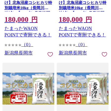
け】北魚沼産コシヒカリ特
け】北魚沼産コシヒカリ特
別栽培米10kg（長岡川口
別栽培米10kg（長岡川口
地域）【2026年9月発送開
地域）【2026年8月発送開
180,000
180,000
始】
始】
円
円
たまったWAON
たまったWAON
POINTで寄附できる！
POINTで寄附できる！
（0）
（0）
新潟県長岡市
新潟県長岡市