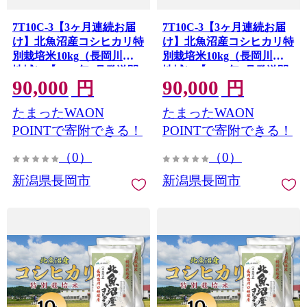
7T10C-3【3ヶ月連続お届
7T10C-3【3ヶ月連続お届
け】北魚沼産コシヒカリ特
け】北魚沼産コシヒカリ特
別栽培米10kg（長岡川口
別栽培米10kg（長岡川口
地域）【2026年9月発送開
地域）【2026年8月発送開
90,000
90,000
始】
始】
円
円
たまったWAON
たまったWAON
POINTで寄附できる！
POINTで寄附できる！
（0）
（0）
新潟県長岡市
新潟県長岡市