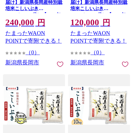
届け】新潟県長岡産特別栽
届け】新潟県長岡産特別栽
培米こしいぶき
培米こしいぶき
10kg（5kg×2袋）【2026年
10kg（5kg×2袋）【2026年
240,000
120,000
8月発送開始】
8月発送開始】
円
円
たまったWAON
たまったWAON
POINTで寄附できる！
POINTで寄附できる！
（0）
（0）
新潟県長岡市
新潟県長岡市