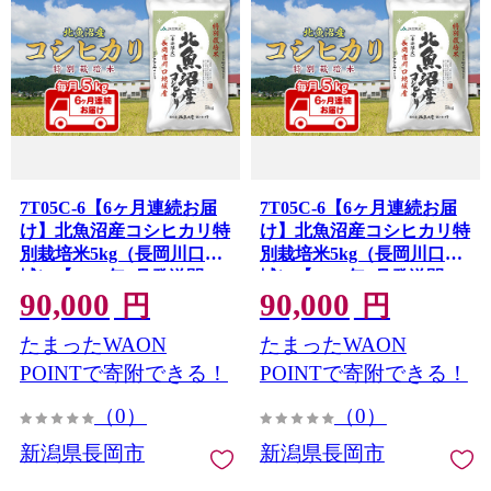
7T05C-6【6ヶ月連続お届
7T05C-6【6ヶ月連続お届
け】北魚沼産コシヒカリ特
け】北魚沼産コシヒカリ特
別栽培米5kg（長岡川口地
別栽培米5kg（長岡川口地
域）【2026年9月発送開
域）【2026年8月発送開
90,000
90,000
始】
始】
円
円
たまったWAON
たまったWAON
POINTで寄附できる！
POINTで寄附できる！
（0）
（0）
新潟県長岡市
新潟県長岡市