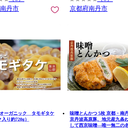
府南丹市
京都府南丹市
オーガニック タモギタケ
味噌とんかつ 5枚 京都・南
入り約720g）
京丹波高原豚、地元産九条
して西京味噌—唯一無二の