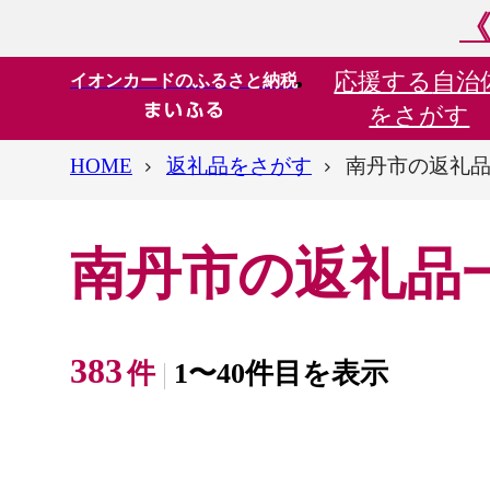
《
応援する
自治
イオンカードのふるさと納税
をさがす
HOME
返礼品をさがす
南丹市の返礼
南丹市の返礼品
383
件
1〜40件目を表示