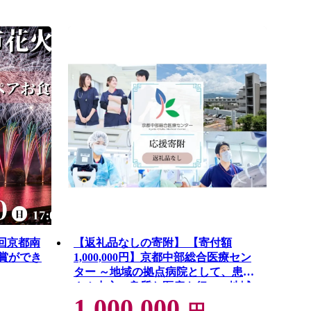
80回京都南
【返礼品なしの寄附】 【寄付額
鑑賞ができ
1,000,000円】京都中部総合医療セン
ター ～地域の拠点病院として、患者
さん中心の良質な医療を行い、地域
1,000,000
に愛され信頼される病院を目指す～