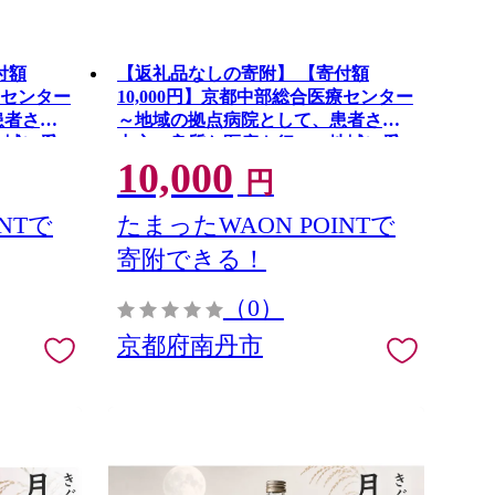
付額
【返礼品なしの寄附】 【寄付額
療センター
10,000円】京都中部総合医療センター
患者さん
～地域の拠点病院として、患者さん
地域に愛
中心の良質な医療を行い、地域に愛
10,000
す～
され信頼される病院を目指す～
円
NTで
たまったWAON POINTで
寄附できる！
（0）
京都府南丹市