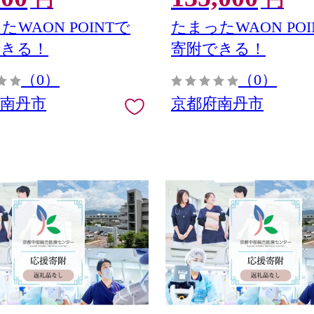
円
円
たWAON POINTで
たまったWAON POI
できる！
寄附できる！
（0）
（0）
府南丹市
京都府南丹市