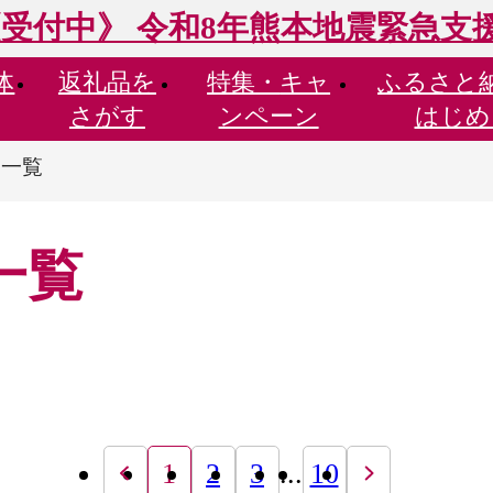
受付中》 令和8年熊本地震緊急支
体
返礼品を
特集・
キャ
ふるさと
さがす
ンペーン
はじめ
品一覧
一覧
1
2
3
...
10