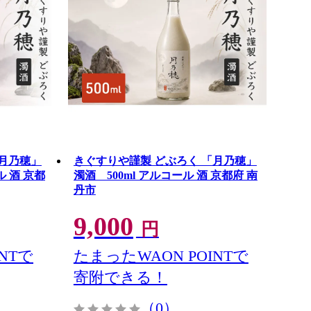
「月乃穂」
きぐすりや謹製 どぶろく 「月乃穂」
ル 酒 京都
濁酒 500ml アルコール 酒 京都府 南
丹市
9,000
円
NTで
たまったWAON POINTで
寄附できる！
（0）