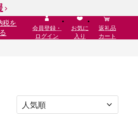
援
納税を
会員登録・
お気に
返礼品
る
ログイン
入り
カート