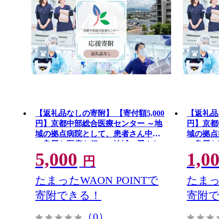
【返礼品なしの寄附】 【寄付額5,000
【返礼品
円】京都中部総合医療センター ～地
円】京都
域の拠点病院として、患者さん中心
域の拠点
の良質な医療を行い、地域に愛され
の良質な
5,000
1,0
信頼される病院を目指す～
信頼され
円
たまったWAON POINTで
たまっ
寄附できる！
寄附
（0）