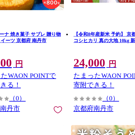
ーナ 焼き菓子 サブレ 贈り物
【令和8年産新米 予約】 京
スイーツ 京都府 南丹市
コシヒカリ 真の大地 10kg 新
000
24,000
円
円
たWAON POINTで
たまったWAON POI
できる！
寄附できる！
（0）
（0）
府南丹市
京都府南丹市