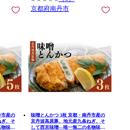
京都府南丹市
丹市産の
味噌とんかつ 3枚 京都・南丹市産の
ねぎ、そ
京丹波高原豚、地元産九条ねぎ、そ
名物味噌
して西京味噌—唯一無二の名物味噌