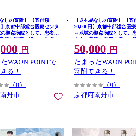
なしの寄附】 【寄付額
【返礼品なしの寄附】 【寄
00円】京都中部総合医療センタ
50,000円】京都中部総合医
域の拠点病院として、患者さ
～地域の拠点病院として、
良質な医療を行い、地域に
中心の良質な医療を行い、
,000
50,000
頼される病院を目指す～
され信頼される病院を目指
円
円
たWAON POINTで
たまったWAON POI
できる！
寄附できる！
（0）
（0）
府南丹市
京都府南丹市