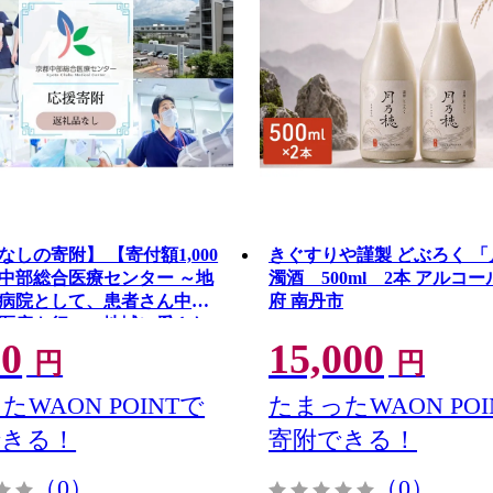
なしの寄附】 【寄付額1,000
きぐすりや謹製 どぶろく 
中部総合医療センター ～地
濁酒 500ml 2本 アルコー
病院として、患者さん中心
府 南丹市
医療を行い、地域に愛され
00
15,000
る病院を目指す～
円
円
たWAON POINTで
たまったWAON POI
できる！
寄附できる！
（0）
（0）