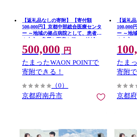
【返礼品なしの寄附】 【寄付額
【返礼品
500,000円】京都中部総合医療センタ
100,0
ー ～地域の拠点病院として、患者さ
ー ～地
ん中心の良質な医療を行い、地域に
ん中心の
500,000
100
愛され信頼される病院を目指す～
愛され信
円
たまったWAON POINTで
たまっ
寄附できる！
寄附
（0）
京都府南丹市
京都