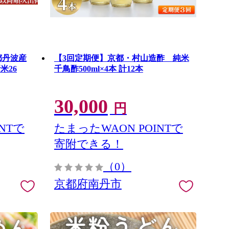
都丹波産
【3回定期便】京都・村山造酢 純米
米26
千鳥酢500ml×4本 計12本
30,000
円
NTで
たまったWAON POINTで
寄附できる！
（0）
京都府南丹市