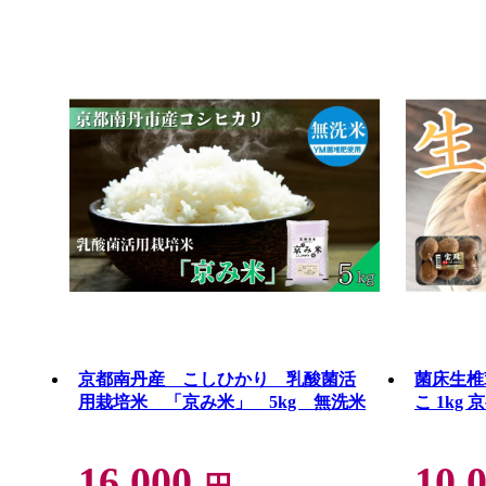
京都南丹産 こしひかり 乳酸菌活
菌床生椎
用栽培米 「京み米」 5kg 無洗米
こ 1kg
16,000
10,