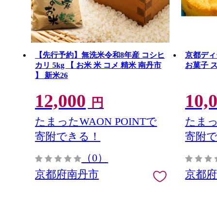
【先行予約】無洗米令和8年産 コシヒ
京都ディ
カリ 5kg 【 お米 米 コメ 精米 南丹市
お菓子 
】 新米26
12,000
10,
円
たまったWAON POINTで
たまっ
寄附できる！
寄附
（0）
京都府南丹市
京都