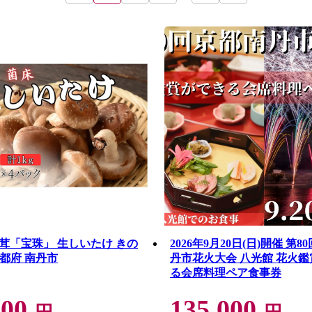
茸「宝珠」 生しいたけ きの
2026年9月20日(日)開催 第
 京都府 南丹市
丹市花火大会 八光館 花火
る会席料理ペア食事券
000
135,000