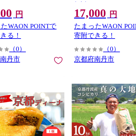
とんかつ
000
17,000
円
円
たWAON POINTで
たまったWAON POI
できる！
寄附できる！
（0）
（0）
府南丹市
京都府南丹市