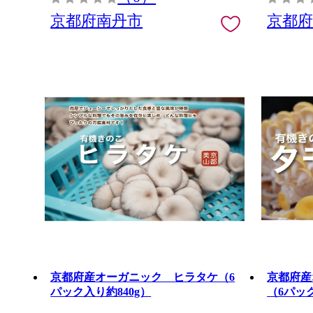
京都府南丹市
京都
京都府産オーガニック ヒラタケ（6
京都府産
パック入り約840g）
（6パック