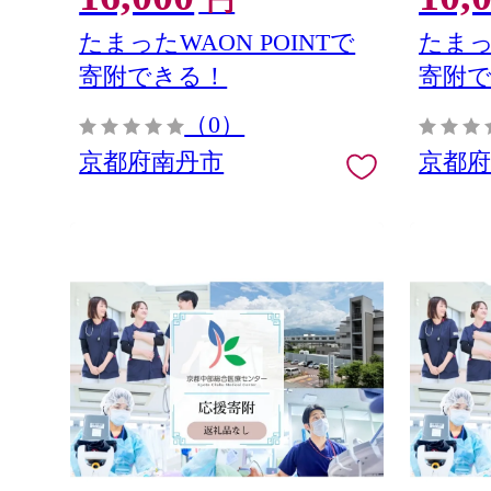
円
たまったWAON POINTで
たまっ
寄附できる！
寄附
（0）
京都府南丹市
京都