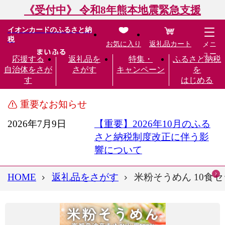
《受付中》 令和8年熊本地震緊急支援
イオンカードのふるさと納
税
お気に入り
返礼品カート
メニ
ュー
応援する
返礼品を
特集・
ふるさと納税
自治体をさが
さがす
キャンペーン
を
す
はじめる
重要なお知らせ
2026年7月9日
【重要】2026年10月のふる
さと納税制度改正に伴う影
響について
HOME
返礼品をさがす
米粉そうめん 10食セ