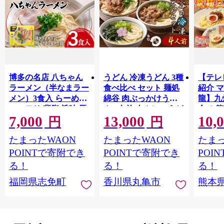
博多の名店 八ちゃん
うどん 冷凍うどん 3種
【テレビ
ラーメン（半なまラー
食べ比べ セット 麺処
紹介 
メン）3食入 らーめん
綿谷 肉ぶっかけうど
龍】九
コッテリ 背脂 旨味 豚
ん 4人前 肉カレーうど
合せ 龍
7,000
13,000
10,
骨 とんこつラーメン
ん かけうどん 詰め合
本)※計
円
円
トンコツ 半なま麺 博
わせ 讃岐うどん 肉う
麺三昧
たまったWAON
たまったWAON
たまっ
多ラーメン 豚骨スー
どん カレーうどん 麺
ロン龍
プ 九州 ご当地 お取り
製麺 肉 牛肉 簡単 惣菜
炸醤麺
POINTで寄附でき
POINTで寄附でき
POI
寄せ
おかず ご当地 ご当地
とんこ
る！
る！
る！
グルメ 冷凍 冷凍配送
リ辛味
福岡県志免町
香川県丸亀市
熊本
香川県 丸亀
レーラ
備蓄 