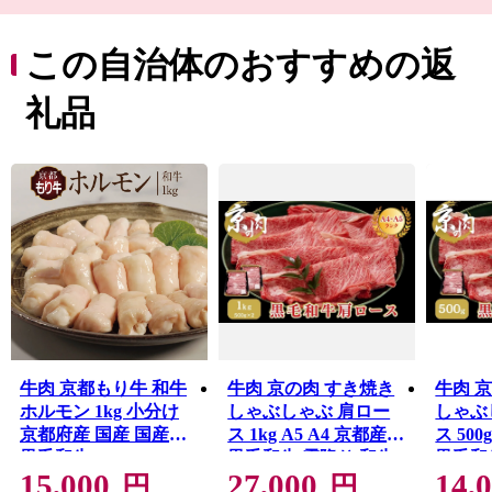
は日本の原風景に出会える場所として人気で、約50戸の
かやぶき民家が立ち並ぶ地域は国の重要伝統的建造物群
保存地区に選定されており、新緑や雪など四季折々に変
この自治体のおすすめの返
化する景観で訪れる人々を癒してくれます。
京都の台所として付加価値の高いお米や京野菜、乳製品
礼品
などを生産しているほか、木工や焼き物等の工芸作家が
拠点を構える「ものづくり」のまち、南丹市。
ふるさと納税を通じて、ぜひ、南丹市の「食」や「技」
をお楽しみください。
牛肉 京都もり牛 和牛
牛肉 京の肉 すき焼き
牛肉 
ホルモン 1kg 小分け
しゃぶしゃぶ 肩ロー
しゃぶ
京都府産 国産 国産牛
ス 1kg A5 A4 京都産
ス 500
黒毛和牛
黒毛和牛 霜降り 和牛
黒毛和
15,000
27,000
14,
小分け 真空パック す
真空パ
円
円