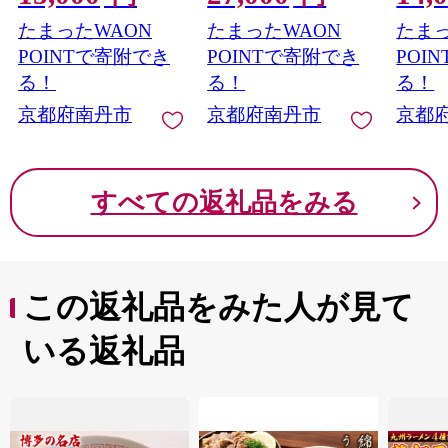
き焼肉 すき焼き肉 す
すき焼
たまったWAON
たまったWAON
たまっ
きやき しゃぶしゃぶ
しゃぶ
肉 お肉 牛 肉 国産 丹
牛 肉 
POINTで寄附でき
POINTで寄附でき
POI
波産 ブランド 冷凍 京
ンド 
る！
る！
る！
都 京都産黒毛和牛
黒毛和
京都府南丹市
京都府南丹市
京都
すべての返礼品をみる
この返礼品をみた人が見て
いる返礼品