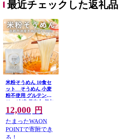
最近チェックした返礼品
米粉そうめん 10食セ
ット そうめん 小麦
粉不使用 グルテンフ
リー 冷凍 保存食 個包
12,000
装 素麺 京都府 南丹市
円
たまったWAON
POINTで寄附でき
る！