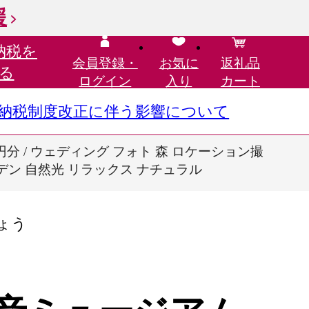
援
納税を
会員登録・
お気に
返礼品
る
ログイン
入り
カート
さと納税制度改正に伴う影響について
円分 / ウェディング フォト 森 ロケーション撮
ーデン 自然光 リラックス ナチュラル
ょう