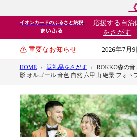
《
応援する
自治
イオンカードのふるさと納税
をさがす
重要なお知らせ
2026年7月
HOME
返礼品をさがす
ROKKO森の音
影 オルゴール 音色 自然 六甲山 絶景 フォト