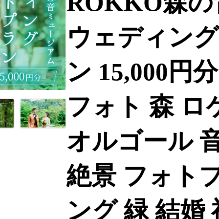
ROKKO森
ウェディング
ン 15,000
フォト 森 
オルゴール 音
絶景 フォト
ング 緑 結婚