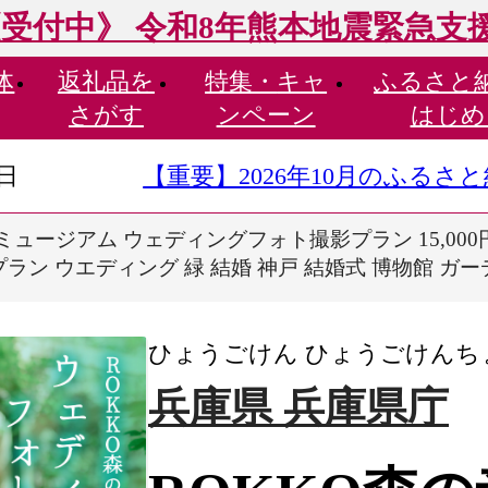
受付中》 令和8年熊本地震緊急支
体
返礼品を
特集・
キャ
ふるさと
さがす
ンペーン
はじめ
9日
【重要】2026年10月のふる
ミュージアム ウェディングフォト撮影プラン 15,000
プラン ウエディング 緑 結婚 神戸 結婚式 博物館 ガ
ひょうごけん ひょうごけんち
兵庫県 兵庫県庁