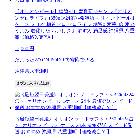
【オリオンビール】糖質ゼロ麦系新ジャンル『オリオ
ンゼロライフ』(350ml×24缶) -発泡酒 オリオン ビール 1
ケース ２４本 糖質ゼロ ゼロライフ 糖質0 麦芽3倍 麦の
うまみ 進化した おいしさ おすすめ 満足感 沖縄県 八重
瀬【価格改定YA】
12,000
円
たまったWAON POINTで寄附できる！
沖縄県八重瀬町
お気に入りに追加
《最短翌日発送》オリオン ザ・ドラフト＜350ml×24缶
＞- オリオンビール 1ケース 24本 最短発送 スピード発
送 おすすめ 沖縄県 八重瀬町【価格改定YI】