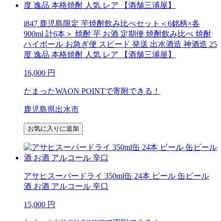
i847 鹿児島限定 芋焼酎飲み比べセット＜6銘柄×各
900ml 計6本＞ 焼酎 芋 お酒 定期便 焼酎飲み比べ 焼酎
ハイボール お急ぎ便 スピード 発送 出水酒造 神酒造 25
度 逸品 本格焼酎 人気 レア 【酒舗三浦屋】
16,000
円
たまったWAON POINTで寄附できる！
鹿児島県出水市
お気に入りに追加
アサヒスーパードライ 350ml缶 24本 ビール 缶ビール
酒 お酒 アルコール 辛口
15,000
円