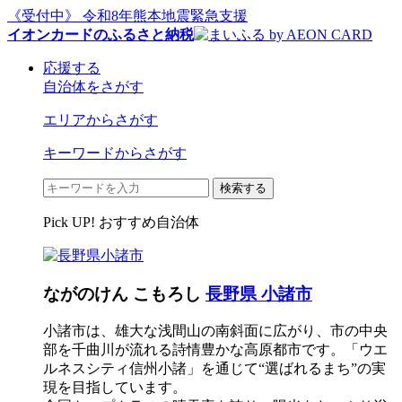
《受付中》 令和8年熊本地震緊急支援
イオンカードのふるさと納税
応援する
自治体をさがす
エリアからさがす
キーワードからさがす
検索する
Pick UP! おすすめ自治体
ながのけん こもろし
長野県 小諸市
小諸市は、雄大な浅間山の南斜面に広がり、市の中央
部を千曲川が流れる詩情豊かな高原都市です。「ウエ
ルネスシティ信州小諸」を通じて“選ばれるまち”の実
現を目指しています。