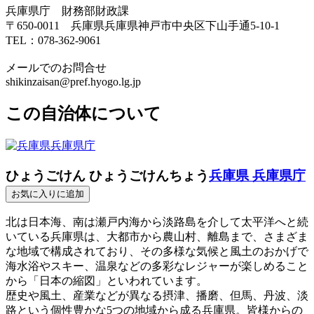
兵庫県庁 財務部財政課
〒650-0011 兵庫県兵庫県神戸市中央区下山手通5-10-1
TEL：078-362-9061
メールでのお問合せ
shikinzaisan@pref.hyogo.lg.jp
この自治体について
ひょうごけん ひょうごけんちょう
兵庫県 兵庫県庁
お気に入りに追加
北は日本海、南は瀬戸内海から淡路島を介して太平洋へと続
いている兵庫県は、大都市から農山村、離島まで、さまざま
な地域で構成されており、その多様な気候と風土のおかげで
海水浴やスキー、温泉などの多彩なレジャーが楽しめること
から「日本の縮図」といわれています。
歴史や風土、産業などが異なる摂津、播磨、但馬、丹波、淡
路という個性豊かな5つの地域から成る兵庫県。皆様からの