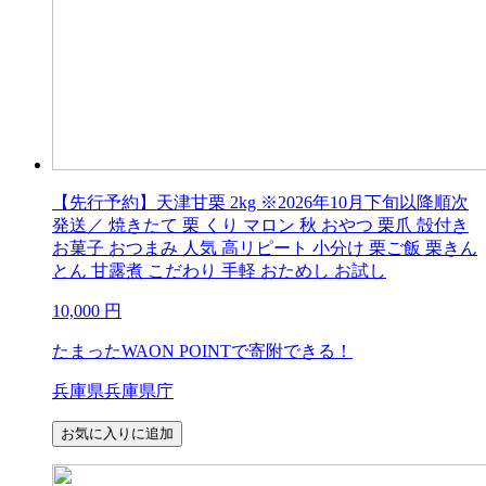
【先行予約】天津甘栗 2kg ※2026年10月下旬以降順次
発送／ 焼きたて 栗 くり マロン 秋 おやつ 栗爪 殻付き
お菓子 おつまみ 人気 高リピート 小分け 栗ご飯 栗きん
とん 甘露煮 こだわり 手軽 おためし お試し
10,000
円
たまったWAON POINTで寄附できる！
兵庫県兵庫県庁
お気に入りに追加