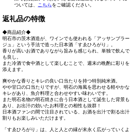
ついては、
こちら
をご確認ください。
返礼品の特徴
◆商品紹介◆
明石市の茨木酒造が、ワインでも使われる「アッサンブラー
ジュ」という手法で造った日本酒「すゑひろがり」。
香りが高いお酒でありながら旨みも感じられ、単独で飲んで
も良し。
また冷酒で食中酒として楽しむことで、週末の晩酌に彩りを
添えます。
爽やかな香りとキレの良い口当たりを持つ特別純米酒。
やや甘口の口当たりですが、明石の海風を思わせる軽やかな
キレがあり、魚介料理と合わせやすい味わいです。
また明石名物の明石焼きに合う日本酒として誕生した背景も
あり、お出汁の効いたお料理との相性も抜群！
日本酒ファンの間で注目されている、お酒を出汁で割る出汁
割りもお楽しみいただけます。
「すゑひろがり」は、人と人との縁が末永く広がっていくよ