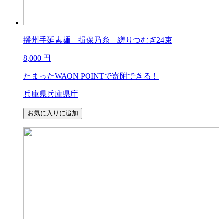
播州手延素麺 揖保乃糸 縒りつむぎ24束
8,000
円
たまったWAON POINTで寄附できる！
兵庫県兵庫県庁
お気に入りに追加