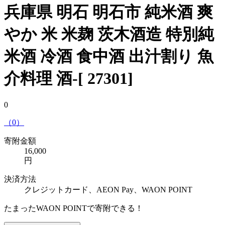
兵庫県 明石 明石市 純米酒 爽
やか 米 米麹 茨木酒造 特別純
米酒 冷酒 食中酒 出汁割り 魚
介料理 酒-[ 27301]
0
（0）
寄附金額
16,000
円
決済方法
クレジットカード、AEON Pay、WAON POINT
たまったWAON POINTで寄附できる！