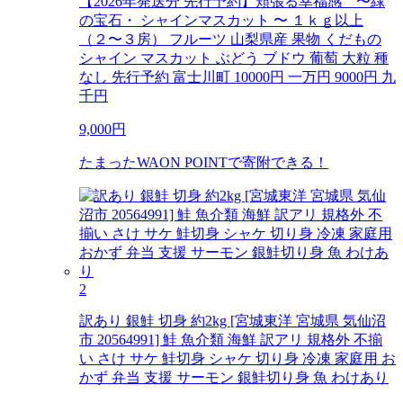
【2026年発送分 先行予約】頬張る幸福感 〜緑
の宝石・ シャインマスカット 〜 １ｋｇ以上
（２〜３房） フルーツ 山梨県産 果物 くだもの
シャイン マスカット ぶどう ブドウ 葡萄 大粒 種
なし 先行予約 富士川町 10000円 一万円 9000円 九
千円
9,000
円
たまったWAON POINTで寄附できる！
2
訳あり 銀鮭 切身 約2kg [宮城東洋 宮城県 気仙沼
市 20564991] 鮭 魚介類 海鮮 訳アリ 規格外 不揃
い さけ サケ 鮭切身 シャケ 切り身 冷凍 家庭用 お
かず 弁当 支援 サーモン 銀鮭切り身 魚 わけあり