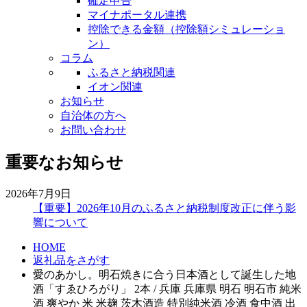
確定申告
マイナポータル連携
控除できる金額（控除額シミュレーショ
ン）
コラム
ふるさと納税関連
イオン関連
お知らせ
自治体の方へ
お問い合わせ
重要なお知らせ
2026年7月9日
【重要】2026年10月のふるさと納税制度改正に伴う影
響について
HOME
返礼品をさがす
愛のあかし。明石焼きに合う日本酒として誕生した地
酒「すゑひろがり」 2本 / 兵庫 兵庫県 明石 明石市 純米
酒 爽やか 米 米麹 茨木酒造 特別純米酒 冷酒 食中酒 出