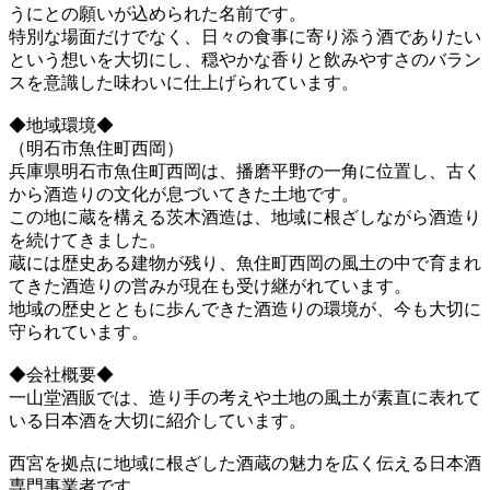
うにとの願いが込められた名前です。
特別な場面だけでなく、日々の食事に寄り添う酒でありたい
という想いを大切にし、穏やかな香りと飲みやすさのバラン
スを意識した味わいに仕上げられています。
◆地域環境◆
（明石市魚住町西岡）
兵庫県明石市魚住町西岡は、播磨平野の一角に位置し、古く
から酒造りの文化が息づいてきた土地です。
この地に蔵を構える茨木酒造は、地域に根ざしながら酒造り
を続けてきました。
蔵には歴史ある建物が残り、魚住町西岡の風土の中で育まれ
てきた酒造りの営みが現在も受け継がれています。
地域の歴史とともに歩んできた酒造りの環境が、今も大切に
守られています。
◆会社概要◆
一山堂酒販では、造り手の考えや土地の風土が素直に表れて
いる日本酒を大切に紹介しています。
西宮を拠点に地域に根ざした酒蔵の魅力を広く伝える日本酒
専門事業者です。