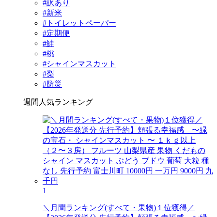
#訳あり
#新米
#トイレットペーパー
#定期便
#鮭
#桃
#シャインマスカット
#梨
#防災
週間人気ランキング
1
＼月間ランキング(すべて・果物)１位獲得／