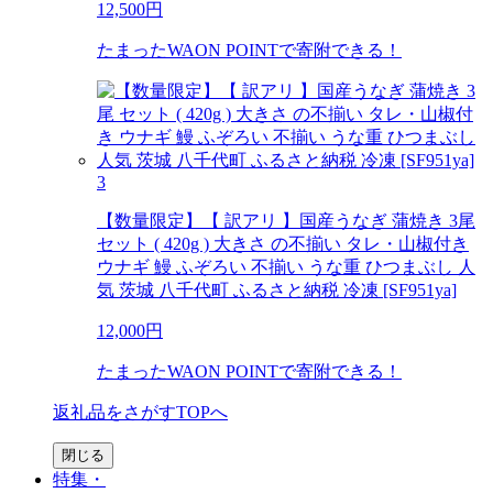
12,500
円
たまったWAON POINTで寄附できる！
3
【数量限定】【 訳アリ 】国産うなぎ 蒲焼き 3尾
セット ( 420g ) 大きさ の不揃い タレ・山椒付き
ウナギ 鰻 ふぞろい 不揃い うな重 ひつまぶし 人
気 茨城 八千代町 ふるさと納税 冷凍 [SF951ya]
12,000
円
たまったWAON POINTで寄附できる！
返礼品をさがすTOPへ
閉じる
特集・