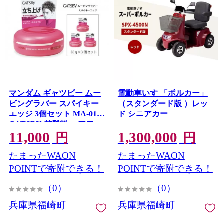
マンダム ギャツビー ムー
電動車いす 「ポルカー」
ビングラバー スパイキー
（スタンダード版 ）レッ
エッジ 3個セット MA-01
ド シニアカー
GATSBY 整髪料 ヘアワッ
11,000
1,300,000
クス 男性化粧品
円
円
たまったWAON
たまったWAON
POINTで寄附できる！
POINTで寄附できる！
（0）
（0）
兵庫県福崎町
兵庫県福崎町