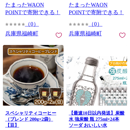
たまったWAON
たまったWAON
POINTで寄附できる！
POINTで寄附できる！
（0）
（0）
兵庫県福崎町
兵庫県福崎町
スペシャリティコーヒー
【最速10日以内発送】炭酸
（ブレンド 200g×2袋）
水 強炭酸 瓶 275ml×24本
【豆】
ソーダ おいしい水