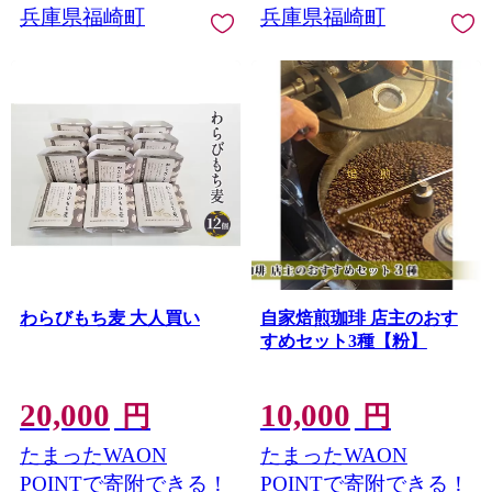
兵庫県福崎町
兵庫県福崎町
わらびもち麦 大人買い
自家焙煎珈琲 店主のおす
すめセット3種【粉】
20,000
10,000
円
円
たまったWAON
たまったWAON
POINTで寄附できる！
POINTで寄附できる！