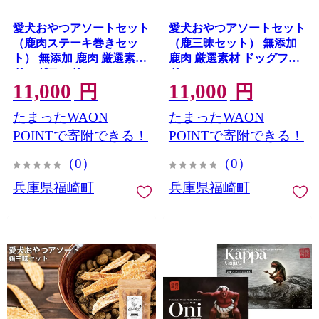
愛犬おやつアソートセット
愛犬おやつアソートセット
（鹿肉ステーキ巻きセッ
（鹿三昧セット） 無添加
ト） 無添加 鹿肉 厳選素材
鹿肉 厳選素材 ドッグフー
ドッグフード
ド
11,000
11,000
円
円
たまったWAON
たまったWAON
POINTで寄附できる！
POINTで寄附できる！
（0）
（0）
兵庫県福崎町
兵庫県福崎町