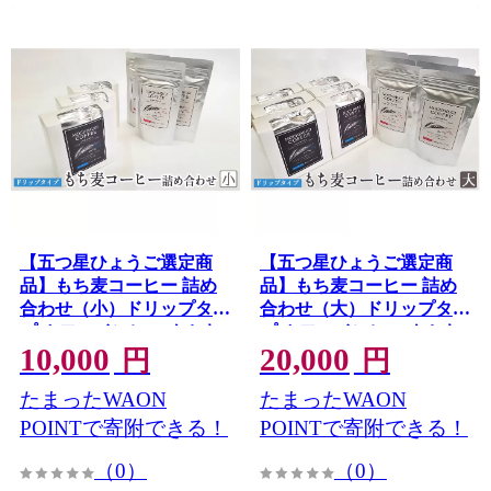
【五つ星ひょうご選定商
【五つ星ひょうご選定商
品】もち麦コーヒー 詰め
品】もち麦コーヒー 詰め
合わせ（小）ドリップタイ
合わせ（大）ドリップタイ
プ カフェインレス もちむ
プ カフェインレス もちむ
10,000
20,000
ぎ
ぎ
円
円
たまったWAON
たまったWAON
POINTで寄附できる！
POINTで寄附できる！
（0）
（0）