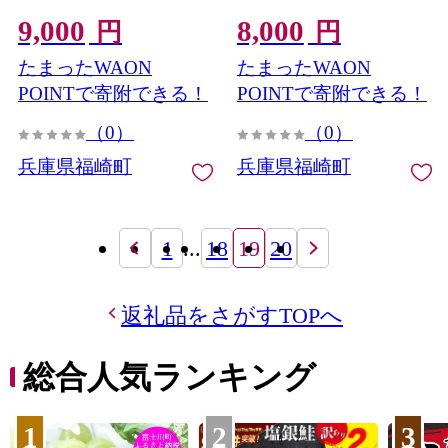
9,000
8,000
円
円
たまったWAON
たまったWAON
POINTで寄附できる！
POINTで寄附できる！
（0）
（0）
兵庫県福崎町
兵庫県福崎町
1
...
18
19
20
返礼品をさがすTOPへ
総合人気ランキング
1
2
3