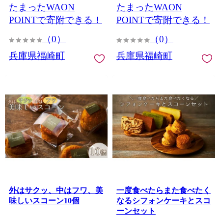
たまったWAON
たまったWAON
POINTで寄附できる！
POINTで寄附できる！
（0）
（0）
兵庫県福崎町
兵庫県福崎町
外はサクッ、中はフワ、美
一度食べたらまた食べたく
味しいスコーン10個
なるシフォンケーキとスコ
ーンセット