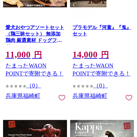
愛犬おやつアソートセット
プラモデル『河童』『鬼』
（鶏三昧セット） 無添加
セット
鶏肉 厳選素材 ドッグフー
ド
11,000
14,000
円
円
たまったWAON
たまったWAON
POINTで寄附できる！
POINTで寄附できる！
（0）
（0）
兵庫県福崎町
兵庫県福崎町