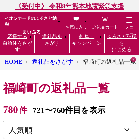
《受付中》 令和8年熊本地震緊急支援
イオンカードのふるさと納
税
お気に入り
返礼品カート
メニ
ュー
応援する
返礼品を
特集・
ふるさと納税
自治体をさが
さがす
キャンペーン
を
す
はじめる
HOME
返礼品をさがす
福崎町の返礼品一覧
福崎町の返礼品一覧
780
件
721〜760件目を表示