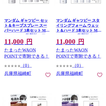
マンダム ギャツビー セッ
マンダム ギャツビー スタ
ト＆キープスプレー スー
イリングフォーム ウェッ
パーハード 3本セット MA-
ト＆ハード 3本セット MA-
08 GATSBY 整髪料 ヘアス
12 GATSBY 整髪料 ムース
11,000
11,000
プレー 男性化粧品
男性化粧品
円
円
たまったWAON
たまったWAON
POINTで寄附できる！
POINTで寄附できる！
（0）
（0）
兵庫県福崎町
兵庫県福崎町