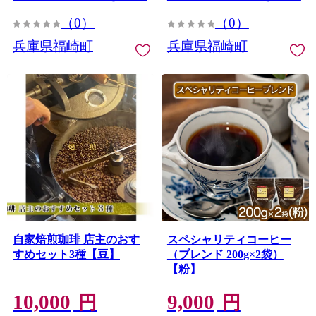
（0）
（0）
兵庫県福崎町
兵庫県福崎町
自家焙煎珈琲 店主のおす
スペシャリティコーヒー
すめセット3種【豆】
（ブレンド 200g×2袋）
【粉】
10,000
9,000
円
円