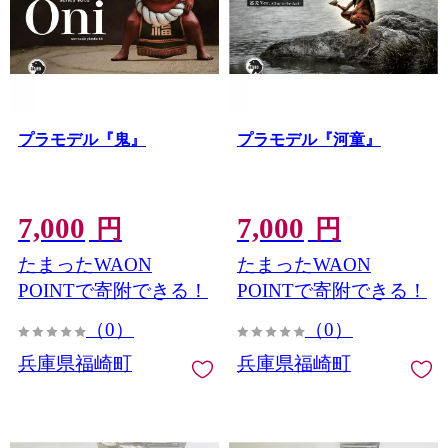
プラモデル『鬼』
プラモデル『河童』
7,000
7,000
円
円
たまったWAON
たまったWAON
POINTで寄附できる！
POINTで寄附できる！
（0）
（0）
兵庫県福崎町
兵庫県福崎町