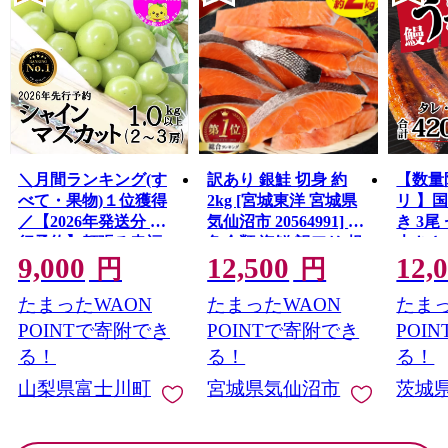
＼月間ランキング(す
訳あり 銀鮭 切身 約
【数量
べて・果物)１位獲得
2kg [宮城東洋 宮城県
リ 】
／【2026年発送分 先
気仙沼市 20564991] 鮭
き 3尾 
行予約】頬張る幸福
魚介類 海鮮 訳アリ 規
大きさ
9,000
12,500
12,
感 〜緑の宝石・ シ
格外 不揃い さけ サケ
レ・山
円
円
ャインマスカット 〜
鮭切身 シャケ 切り身
鰻 ふ
たまったWAON
たまったWAON
たまっ
１ｋｇ以上（２〜３
冷凍 家庭用 おかず 弁
な重 
房） フルーツ 山梨県
当 支援 サーモン 銀鮭
茨城 
POINTで寄附でき
POINTで寄附でき
POI
産 果物 くだもの シャ
切り身 魚 わけあり
と納税 冷
る！
る！
る！
イン マスカット ぶど
山梨県富士川町
宮城県気仙沼市
茨城
う ブドウ 葡萄 大粒 種
なし 先行予約 富士川
町 10000円 一万円