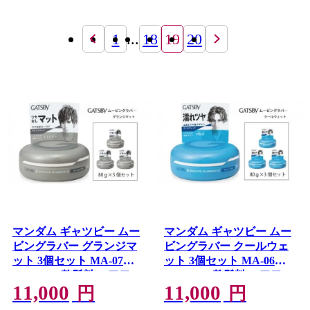
1
...
18
19
20
マンダム ギャツビー ムー
マンダム ギャツビー ムー
ビングラバー グランジマ
ビングラバー クールウェ
ット 3個セット MA-07
ット 3個セット MA-06
GATSBY 整髪料 ヘアワッ
GATSBY 整髪料 ヘアワッ
11,000
11,000
クス 男性化粧品
クス 男性化粧品
円
円