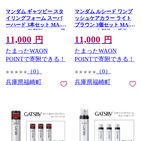
マンダム ギャツビー スタ
マンダム ルシード ワンプ
イリングフォーム スーパ
ッシュケアカラー ライト
ーハード 3本セット MA-09
ブラウン 3個セット MA-13
GATSBY 整髪料 ムース 男
LUCIDO 白髪染め 毛染め
11,000
11,000
性化粧品
白髪 カラーリング 男性化
円
円
粧品
たまったWAON
たまったWAON
POINTで寄附できる！
POINTで寄附できる！
（0）
（0）
兵庫県福崎町
兵庫県福崎町