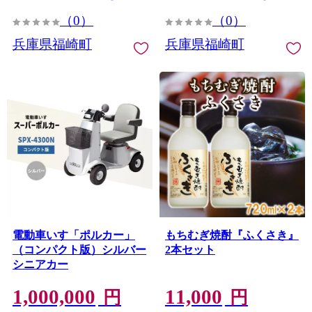
（0）
（0）
兵庫県福崎町
兵庫県福崎町
電動車いす「ポルカー」
もちむぎ焼酎『ふくさき』
（コンパクト版）シルバー
2本セット
シニアカー
1,000,000
11,000
円
円