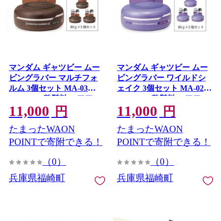
マンダム ギャツビー ムー
マンダム ギャツビー ムー
ビングラバー マルチフォ
ビングラバー ワイルドシ
ルム 3個セット MA-03
ェイク 3個セット MA-02
GATSBY 整髪料 ヘアワッ
GATSBY 整髪料 ヘアワッ
11,000
11,000
クス 男性化粧品
クス 男性化粧品
円
円
たまったWAON
たまったWAON
POINTで寄附できる！
POINTで寄附できる！
（0）
（0）
兵庫県福崎町
兵庫県福崎町