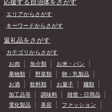
応援する自治体をさがす
エリアからさがす
キーワードからさがす
返礼品をさがす
カテゴリからさがす
お肉
魚介類
お米・パン
果物類
野菜類
卵・乳製品
お酒
飲料類
お菓子
麺類
加工品等
調味料
雑貨・日用品
電化製品
美容
ファッション