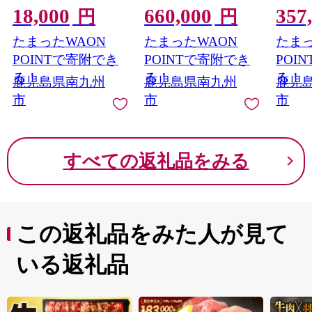
速やかに調査を進め、当該事業者をお選びいただいた寄
18,000
660,000
357
円
円
附者の皆様には、誠意を持って真摯に対応させていただ
く所存です。
たまったWAON
たまったWAON
たまっ
何卒ご理解賜りますようお願い申し上げます。
POINTで寄附でき
POINTで寄附でき
POI
る！
る！
る！
鹿児島県南九州
鹿児島県南九州
鹿児
市
市
市
すべての返礼品をみる
この返礼品をみた人が見て
いる返礼品