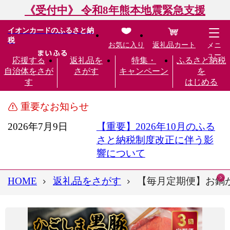
《受付中》 令和8年熊本地震緊急支援
イオンカードのふるさと納
税
お気に入り
返礼品カート
メニ
ュー
応援する
返礼品を
特集・
ふるさと納税
自治体をさが
さがす
キャンペーン
を
す
はじめる
重要なお知らせ
2026年7月9日
【重要】2026年10月のふる
さと納税制度改正に伴う影
響について
HOME
返礼品をさがす
【毎月定期便】お鍋が