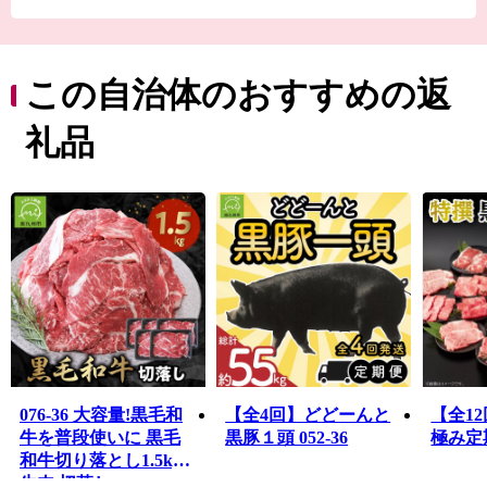
わる「番所鼻自然公園」、国の伝統的工芸品に指定され
ている「川辺仏壇」などで知られています。
南九州市には、市町村別日本一の生産量を誇る「知覧
茶」や「さつまいも」などの農産物のほか、鹿児島黒
この自治体のおすすめの返
牛・黒豚をはじめ、鶏卵などの畜産物、それらの加工品
が数多くあります。
礼品
南九州市自慢の特産品を、ふるさと納税でぜひお楽しみ
ください。
■南九州市ふるさと納税品の不適正表示についてのお詫び
とご報告
本市へのふるさと納税のお礼として取り扱っていた「有
限会社水迫畜産」の牛肉の返礼品について、不適切な表
示があったことが確認されました。
寄附者の皆様には、ご心配とご迷惑をおかけしましたこ
とを、深くお詫び申し上げます。
本市では、直ちに当該事業者の返礼品に係る寄附の受付
を停止いたしました。
076-36 大容量!黒毛和
【全4回】どどーんと
【全1
また、既に寄附をいただき未発送の当該事業者の返礼品
牛を普段使いに 黒毛
黒豚１頭 052-36
極み定期
について発送を見合わせておりますので、今後、個別に
和牛切り落とし1.5kg
ご連絡をさせていただきます。
牛肉 切落し