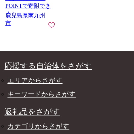
POINTで寄附でき
る！
鹿児島県南九州
市
応援する自治体をさがす
エリアからさがす
キーワードからさがす
返礼品をさがす
カテゴリからさがす