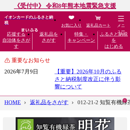
《受付中》 令和8年熊本地震緊急支援
イオンカードのふるさと納
税
お気に入り
返礼品カート
メニ
ュー
応援する
返礼品を
特集・
ふるさと納税
自治体をさが
さがす
キャンペーン
を
す
はじめる
重要なお知らせ
2026年7月9日
【重要】2026年10月のふる
さと納税制度改正に伴う影
響について
HOME
返礼品をさがす
012-21-2 知覧有