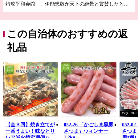
特攻平和会館」、伊能忠敬が天下の絶景と賞賛したと伝
わる「番所鼻自然公園」、国の伝統的工芸品に指定され
ている「川辺仏壇」などで知られています。
南九州市には、市町村別日本一の生産量を誇る「知覧
茶」や「さつまいも」などの農産物のほか、鹿児島黒
この自治体のおすすめの返
牛・黒豚をはじめ、鶏卵などの畜産物、それらの加工品
が数多くあります。
礼品
南九州市自慢の特産品を、ふるさと納税でぜひお楽しみ
ください。
■南九州市ふるさと納税品の不適正表示についてのお詫び
とご報告
本市へのふるさと納税のお礼として取り扱っていた「有
限会社水迫畜産」の牛肉の返礼品について、不適切な表
示があったことが確認されました。
寄附者の皆様には、ご心配とご迷惑をおかけしましたこ
とを、深くお詫び申し上げます。
本市では、直ちに当該事業者の返礼品に係る寄附の受付
を停止いたしました。
【全３回】焼き立てが
052-26 「かごしま黒豚
052-
また、既に寄附をいただき未発送の当該事業者の返礼品
一番うまい！味なとり
さつま」ウィンナー
さつま
について発送を見合わせておりますので、今後、個別に
1.2kg
レア炭火焼定期便 045-
用3種1