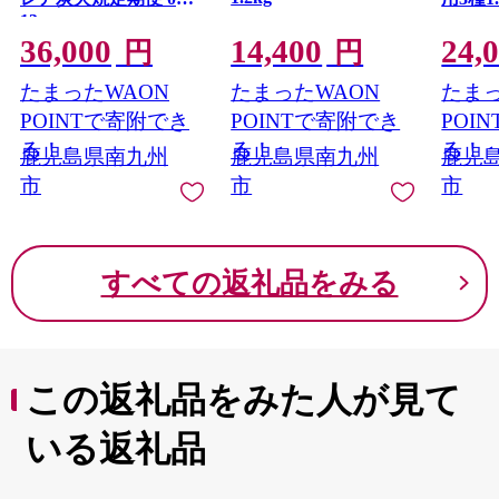
ご連絡をさせていただきます。
13
速やかに調査を進め、当該事業者をお選びいただいた寄
36,000
14,400
24,
円
円
附者の皆様には、誠意を持って真摯に対応させていただ
く所存です。
たまったWAON
たまったWAON
たまっ
何卒ご理解賜りますようお願い申し上げます。
POINTで寄附でき
POINTで寄附でき
POI
る！
る！
る！
鹿児島県南九州
鹿児島県南九州
鹿児
市
市
市
すべての返礼品をみる
この返礼品をみた人が見て
いる返礼品