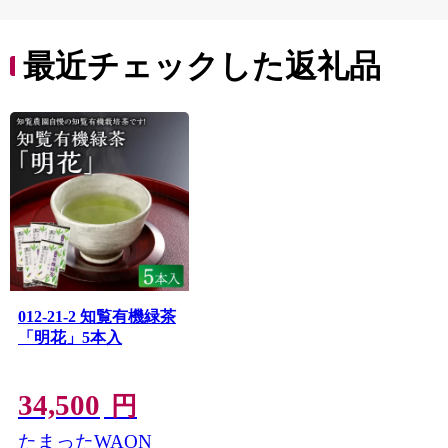
子ども
田市】
最近チェックした返礼品
012-21-2 知覧有機緑茶
「明花」5本入
34,500
円
たまったWAON