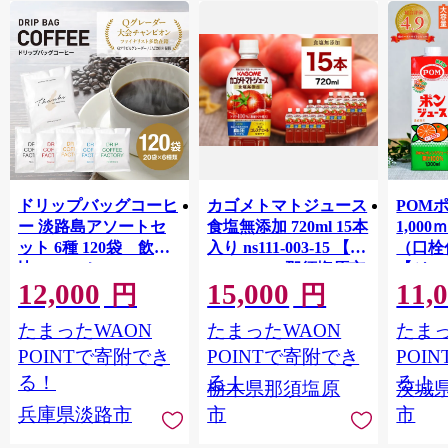
ドリップバッグコーヒ
カゴメトマトジュース
POM
ー 淡路島アソートセ
食塩無添加 720ml 15本
1,00
ット 6種 120袋 飲み
入り ns111-003-15 【
（口栓
比べ コーヒー
KAGOME 那須塩原市
【ジュ
12,000
15,000
11,
ギフト トマト 野菜 ジ
Ｍ 爽
円
円
ュース 飲料 ドリンク
ジ 果汁
たまったWAON
たまったWAON
たまっ
健康 GABA 血圧 コレ
ンス 
ステロール】
ンド 
POINTで寄附でき
POINTで寄附でき
POI
庫 ド
る！
る！
る！
栃木県那須塩原
茨城
入れし
兵庫県淡路市
市
市
アタイ
き フ