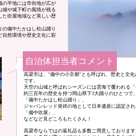
域の平地には市街地が広が
山城や城下町の風情が残る
した吹屋地域など美しい歴
りの備中たかはし松山踊り
ど自然環境や歴史文化に彩
自治体担当者コメント
高梁市は、"備中の小京都"とも呼ばれ、歴史と文
です。
天空の山城と呼ばれシーズンには雲海で覆われる「
約三百年の歴史を持つ岡山県下3大踊りのひとつで
「備中たかはし松山踊り」、
ジャパンレッド発祥の地として日本遺産に認定され
「備中吹屋」、
などなど見どころもたくさん！
高梁市ならではの返礼品も多数ご用意しております