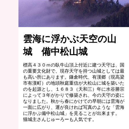
雲海に浮かぶ天空の山
城 備中松山城
標高４３０ｍの臥牛山頂上付近に建つ天守は、国
の重要文化財で、現存天守を持つ山城としては最
も高い所にあります。鎌倉時代、有漢郷（現高梁
市有漢町）の地頭秋庭重信が大松山に城を築いた
のを起源とし、１６８３（天和三）年に水谷勝宗
によって３年がかりで修築され、今の天守の姿に
なりました。秋から春にかけての早朝には雲海が
一面に広がり、運が良ければ写真のような「雲海
に浮かぶ備中松山城」を見ることが出来ます。
猫城主さんじゅーろーも人気です。