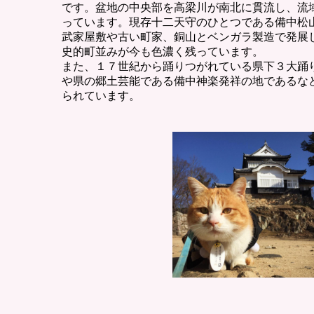
です。盆地の中央部を高梁川が南北に貫流し、流
っています。現存十二天守のひとつである備中松
武家屋敷や古い町家、銅山とベンガラ製造で発展
史的町並みが今も色濃く残っています。
また、１７世紀から踊りつがれている県下３大踊
や県の郷土芸能である備中神楽発祥の地であるな
られています。