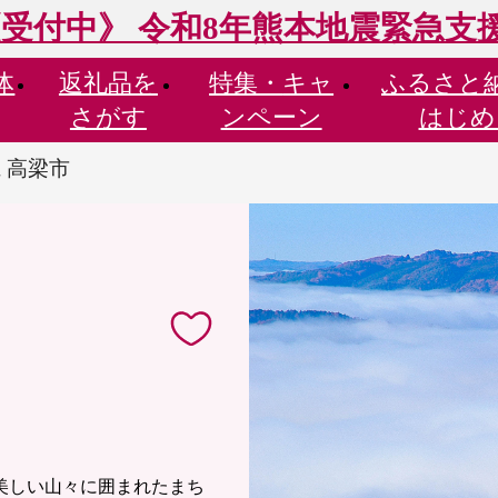
受付中》 令和8年熊本地震緊急支
体
返礼品を
特集・
キャ
ふるさと
さがす
ンペーン
はじめ
 高梁市
美しい山々に囲まれたまち