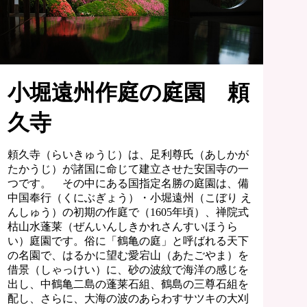
小堀遠州作庭の庭園 頼
久寺
頼久寺（らいきゅうじ）は、足利尊氏（あしかが
たかうじ）が諸国に命じて建立させた安国寺の一
つです。 その中にある国指定名勝の庭園は、備
中国奉行（くにぶぎょう）・小堀遠州（こぼり え
んしゅう）の初期の作庭で（1605年頃）、禅院式
枯山水蓬莱（ぜんいんしきかれさんすいほうら
い）庭園です。俗に「鶴亀の庭」と呼ばれる天下
の名園で、はるかに望む愛宕山（あたごやま）を
借景（しゃっけい）に、砂の波紋で海洋の感じを
出し、中鶴亀二島の蓬莱石組、鶴島の三尊石組を
配し、さらに、大海の波のあらわすサツキの大刈