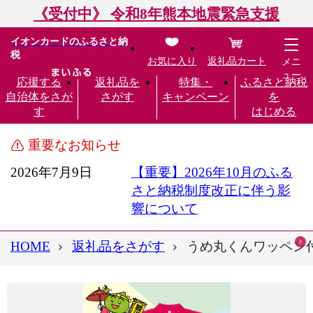
《受付中》 令和8年熊本地震緊急支援
イオンカードのふるさと納
税
お気に入り
返礼品カート
メニ
ュー
応援する
返礼品を
特集・
ふるさと納税
自治体をさが
さがす
キャンペーン
を
す
はじめる
重要なお知らせ
2026年7月9日
【重要】2026年10月のふる
さと納税制度改正に伴う影
響について
HOME
返礼品をさがす
うめ丸くんワッペン付