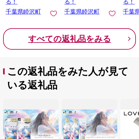
る！
る！
る！
千葉県睦沢町
千葉県睦沢町
千葉
すべての返礼品をみる
この返礼品をみた人が見て
いる返礼品