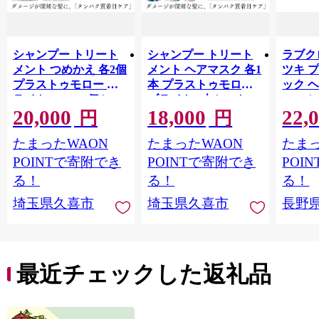
シャンプー トリート
シャンプー トリート
ラブクロ
メント つめかえ 各2個
メント ヘアマスク 各1
ツキ 
プラストゥモロー ブ
本 プラストゥモロー
ック 
ライト 400ml 4個セッ
ブライト 3本セット |
コーム
20,000
18,000
22,
ト | 美容 ヘアケア つ
美容 ヘアケア つめか
LOVE
円
円
めかえ 詰め替え ブリ
え 詰め替え ブリーチ
つや 
たまったWAON
たまったWAON
たまっ
ーチ 口コミ 香り リピ
口コミ 香り リピート
市[№565
ート ランキング ロン
ランキング ロング ス
POINTで寄附でき
POINTで寄附でき
POI
グ ストレート サラサ
トレート サラサラ 洗
る！
る！
る！
ラ 洗い上がり パサつ
い上がり パサつき カ
埼玉県久喜市
埼玉県久喜市
長野
き カラー 髪 保湿 ダメ
ラー 髪 保湿 ダメージ
ージ タンパク質 艶 リ
タンパク質 艶 リペア
ペア ケア 補修 埼玉県
ケア 補修 セット ライ
久喜市 ファイントゥ
ン使い 埼玉県 久喜市
デイ
ファイントゥデイ
最近チェックした返礼品