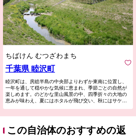
ちばけん むつざわまち
千葉県 睦沢町
睦沢町は、房総半島の中央部よりわずか東南に位置し、
一年を通して穏やかな気候に恵まれ、季節ごとの自然が
楽しめます。のどかな里山風景の中、四季折々の大地の
恵みが味わえ、夏にはホタルが飛び交い、秋にはサケが
遡上し、冬の夜は満点の星に包まれます。まさに自然が
日々の暮らしにあります。また貴重な史跡や文化財が多
数残っており、歴史を身近に体感できるのもこの町の魅
力です。豊かな自然と歴史が息づき、どこか懐かしさと
この自治体のおすすめの返
素朴さを感じる町。それがむつざわです。