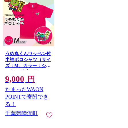
うめ丸くんワッペン付
半袖ポロシャツ（サイ
ズ：M、カラー：ショ
ッキングピンク）
9,000
F21G-060
円
たまったWAON
POINTで寄附でき
る！
千葉県睦沢町