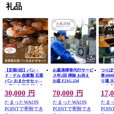
礼品
【定期3回】パン・
お墓清掃等代行サービ
つりぼ
ド・ナル 自家製 石窯
ス年2回 掃除 お供え
券300
パン おまかせセット
お盆 F21G-234
り場 
お楽しみ 朝食 詰め合
ェ お
30,000
70,000
17,
わせ おやつ ぱん 軽食
町 F21
円
円
F21G-083
たまったWAON
たまったWAON
たまっ
POINTで寄附でき
POINTで寄附でき
POI