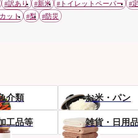
#訳あり
#新米
#トイレットペーパー
#
スカット
#梨
#防災
魚介類
お米・パン
加工品等
雑貨・日用