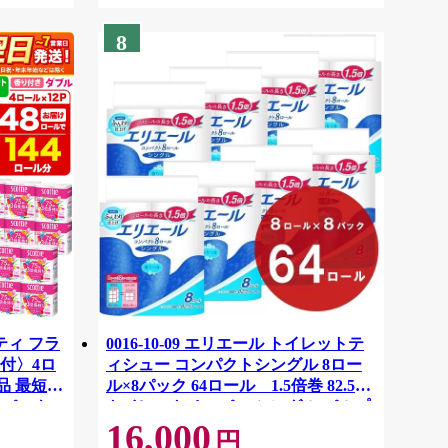
8
ティ フラ
0016-10-09 エリエール トイレットテ
付〉4ロ
ィシュー コンパクトシングル 8ロー
品 最短翌
ル×8パック 64ロール 1.5倍巻 82.5m
ーパック
トイレットペーパー シングル パルプ
16,000
紙クレシ
100％ 香りつき 日用品 消耗品 備蓄
円