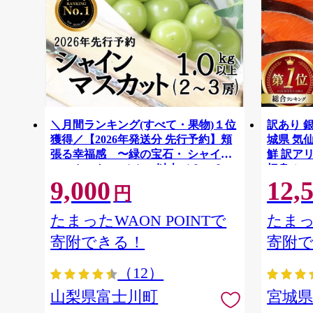
＼月間ランキング(すべて・果物)１位
訳あり 銀
獲得／【2026年発送分 先行予約】頬
城県 気仙沼
張る幸福感 〜緑の宝石・ シャイン
鮮 訳アリ
マスカット 〜 １ｋｇ以上（２〜３
切身 シャ
9,000
12,
房） フルーツ 山梨県産 果物 くだも
ず 弁当 
円
の シャイン マスカット ぶどう ブド
わけあり
ウ 葡萄 大粒 種なし 先行予約 富士川
たまったWAON POINTで
たまっ
町 10000円 一万円 9000円 九千円
寄附できる！
寄附
（12）
山梨県富士川町
宮城