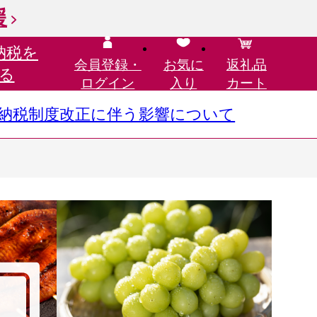
援
納税を
会員登録・
お気に
返礼品
る
ログイン
入り
カート
さと納税制度改正に伴う影響について