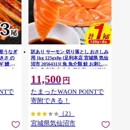
国産うなぎ
訳あり サーモン 切り落とし おさしみ
大きさ の
用 1kg 125gx8p [足利本店 宮城県 気仙
 鰻 ふ
沼市 20564313] 魚 魚介類 鮭 お刺し身
ぶし 人
刺し身 刺身 生 生食 個包装 チリ銀鮭
11,500
税 冷凍
銀鮭 海鮮 海鮮丼 魚介
円
NTで
たまったWAON POINTで
寄附できる！
（2）
宮城県気仙沼市