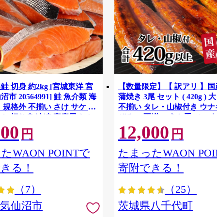
鮭 切身 約2kg [宮城東洋 宮
【数量限定】【 訳アリ 】
市 20564991] 鮭 魚介類 海
蒲焼き 3尾 セット ( 420g ) 
 規格外 不揃い さけ サケ 鮭
不揃い タレ・山椒付き ウナギ
ケ 切り身 冷凍 家庭用 おか
ぞろい 不揃い うな重 ひつま
500
12,000
支援 サーモン 銀鮭切り身 魚
気 茨城 八千代町 ふるさと納
円
円
[SF951ya]
たWAON POINTで
たまったWAON POI
できる！
寄附できる！
（7）
（25）
県気仙沼市
茨城県八千代町