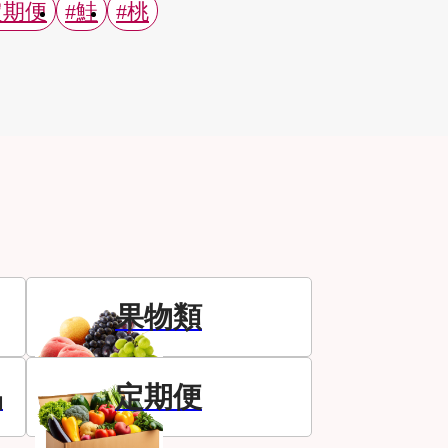
定期便
#鮭
#桃
果物類
品
定期便