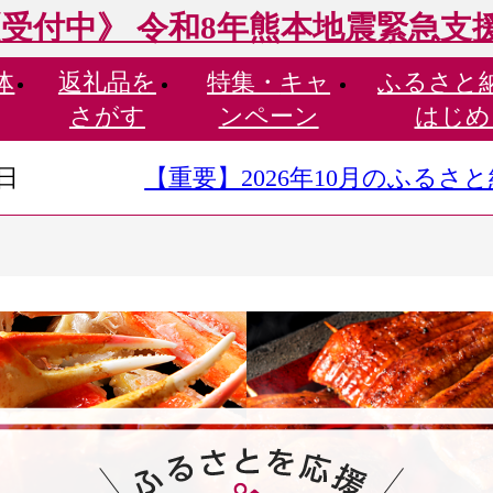
受付中》 令和8年熊本地震緊急支
体
返礼品を
特集・
キャ
ふるさと
さがす
ンペーン
はじめ
9日
【重要】2026年10月のふる