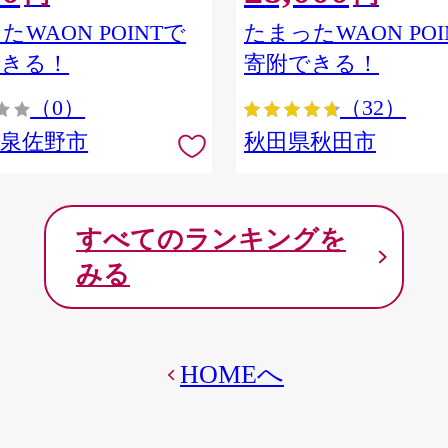
ア] 秋田県秋田市
たWAON POINTで
たまったWAON POI
できる！
寄附できる！
（0）
（32）
府泉佐野市
秋田県秋田市
すべてのランキングを
みる
HOMEへ