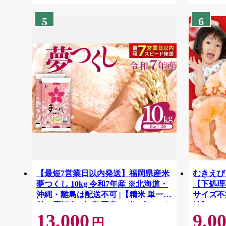
5
6
【最短7営業日以内発送】福岡県産米
むきえび 
夢つくし 10kg 令和7年産 ※北海道・
【下処理不
沖縄・離島は配送不可 |【精米 単一米
サイズ不
単一原料米 7年産 国産 お米 ブランド
結】 G41
13,000
9,0
米 5kg × 2 ゆめつくし】CY009_01
円