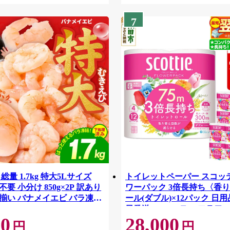
7
総量 1.7kg 特大5Lサイズ
トイレットペーパー スコッ
要 小分け 850g×2P 訳あり
ワーパック 3倍長持ち〈香り
揃い バナメイエビ バラ凍
ール(ダブル)×12パック 日用
42
日発送 [スコッティ フラワ
00
28,000
トイレットペーパー 日本製
円
円