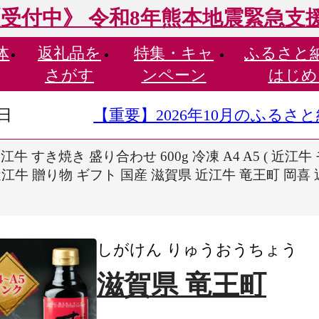
受付中》 令和8年熊本地震緊急支
体
返礼品を
特集・
キャ
ふるさと
さがす
ンペーン
はじめ
9日
【重要】2026年10月のふる
 すき焼き 盛り合わせ 600g 冷凍 A4 A5 ( 近江牛
江牛 贈り物 ギフト 国産 滋賀県 近江牛 竜王町 岡喜
しがけん りゅうおうちょう
滋賀県 竜王町