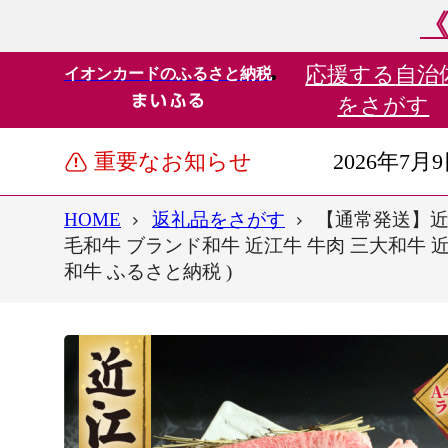
《
応援する
自治
イオンカードのふるさと納税
をさがす
重要なお知らせ
2026年7月
HOME
返礼品をさがす
【通常発送】近江牛
毛和牛 ブランド和牛 近江牛 牛肉 三大和牛 近
和牛 ふるさと納税 )