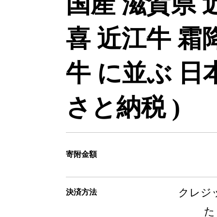
国産 滋賀県 
喜 近江牛 霜
牛 に並ぶ 日
さと納税 )
寄附金額
クレジッ
決済方法
た