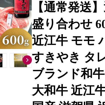
【通常発送】
盛り合わせ 600
近江牛 モモ 
すきやき タレ
ブランド和牛 
大和牛 近江牛