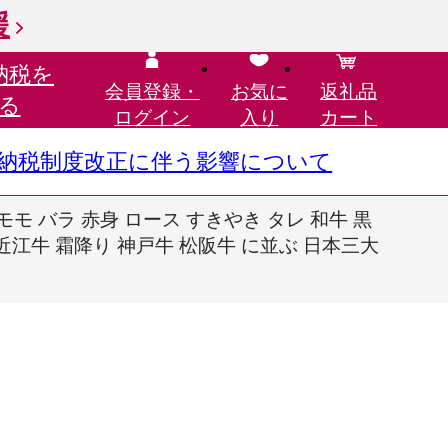
援
納税を
会員登録・
お気に
返礼品
る
ログイン
入り
カート
さと納税制度改正に伴う影響について
 モモ バラ 赤身 ロース すきやき タレ 和牛 黒
 近江牛 霜降り 神戸牛 松阪牛 に並ぶ 日本三大