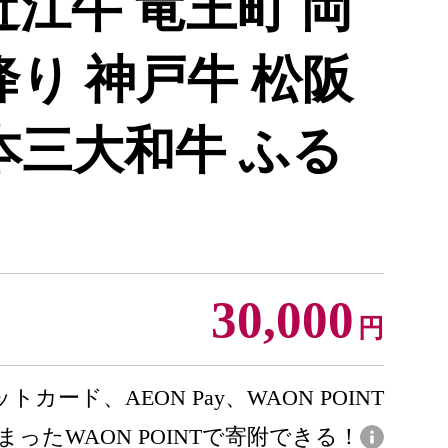
近江牛 竜王町 岡
降り 神戸牛 松阪
本三大和牛 ふる
30,000
円
トカード、AEON Pay、WAON POINT
まったWAON POINTで寄附できる！