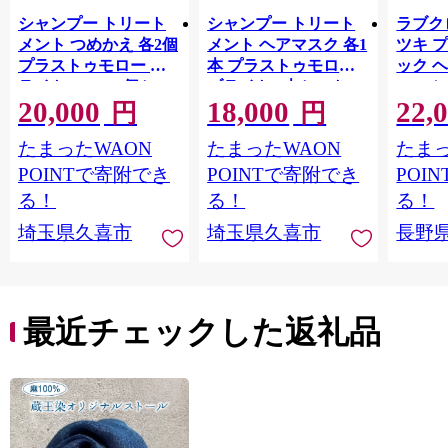
シャンプー トリート
シャンプー トリート
ラブクロ
メント つめかえ 各2個
メント ヘアマスク 各1
ツキ 
プラストゥモロー ブ
本 プラストゥモロー
ック 
ライト 400ml 4個セッ
ブライト 3本セット |
コーム
20,000
18,000
22,
ト | 美容 ヘアケア つ
美容 ヘアケア つめか
LOVE
円
円
めかえ 詰め替え ブリ
え 詰め替え ブリーチ
つや 
たまったWAON
たまったWAON
たまっ
ーチ 口コミ 香り リピ
口コミ 香り リピート
市[№565
ート ランキング ロン
ランキング ロング ス
POINTで寄附でき
POINTで寄附でき
POI
グ ストレート サラサ
トレート サラサラ 洗
る！
る！
る！
ラ 洗い上がり パサつ
い上がり パサつき カ
埼玉県久喜市
埼玉県久喜市
長野
き カラー 髪 保湿 ダメ
ラー 髪 保湿 ダメージ
ージ タンパク質 艶 リ
タンパク質 艶 リペア
ペア ケア 補修 埼玉県
ケア 補修 セット ライ
久喜市 ファイントゥ
ン使い 埼玉県 久喜市
デイ
ファイントゥデイ
最近チェックした返礼品