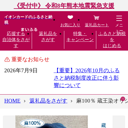
《受付中》 令和8年熊本地震緊急支援
イオンカードのふるさと納
税
お気に入り
返礼品カート
メニ
ュー
応援する
返礼品を
特集・
ふるさと納税
自治体をさが
さがす
キャンペーン
を
す
はじめる
重要なお知らせ
2026年7月9日
【重要】2026年10月のふる
さと納税制度改正に伴う影
響について
HOME
返礼品をさがす
麻100％ 蔵王染オリジ