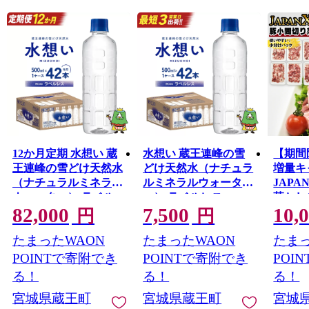
蔵王の象徴『御釜』をはじめ、季節ごとに雪の壁、新
緑、紅葉のドライブが楽しめる山岳道路『蔵王エコーラ
イン』。花の季節は、水田と残雪の蔵王とのコラボレー
ションが素敵。秋は食材の宝庫ならではの地場産品直売
祭りが毎週のように開催されます。冬はスキーと樹氷鑑
賞。そして温泉。
癒・遊・食の全てを満喫できます。
12か月定期 水想い 蔵
水想い 蔵王連峰の雪
【期間
王連峰の雪どけ天然水
どけ天然水（ナチュラ
増量キ
（ナチュラルミネラル
ルミネラルウォータ
JAPA
ウォーター） ラベル
ー） ラベルレス
落とし/
82,000
7,500
10,
レス 500ml×42本／計
500ml×42本／計21L
【0430
円
円
252L 【04301-0739】
【04301-0732】
豚 ブ
たまったWAON
たまったWAON
たまっ
豚こま
ジャパ
POINTで寄附でき
POINTで寄附でき
POI
王 人
る！
る！
る！
宮城県蔵王町
宮城県蔵王町
宮城