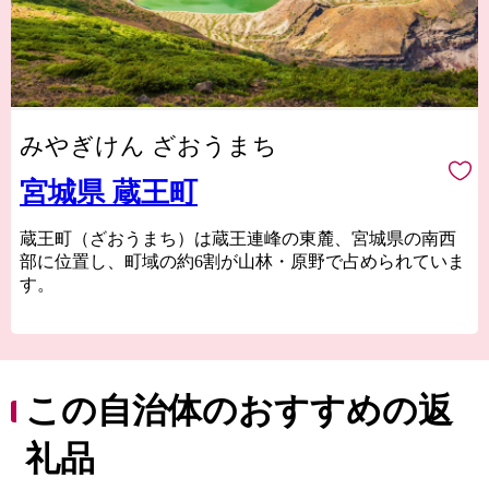
みやぎけん ざおうまち
宮城県 蔵王町
蔵王町（ざおうまち）は蔵王連峰の東麓、宮城県の南西
部に位置し、町域の約6割が山林・原野で占められていま
す。
自然の恵みを受けた、様々な種類の食材が豊富。
米や、宮城県内一の生産量を誇る『梨』をはじめとした
リンゴ・ブルーベリー・洋梨の果樹類。高原野菜や、芋
煮会での逸品『里芋』。全国的に人気の高いチーズ。
この自治体のおすすめの返
牛・豚・鶏・鴨の肉類や卵。そして『水』の美味しさか
ら、飲料水の生産工場もございます。
礼品
観光地として一年中楽しめるリゾート地でもある蔵王。